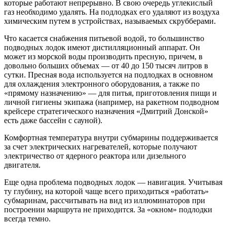
которые работают непрерывно. В свою очередь углекислый
газ необходимо удалять. На подлодках его удаляют из воздуха
химическим путем в устройствах, называемых скрубберами.
Что касается снабжения питьевой водой, то большинство
подводных лодок имеют дистилляционный аппарат. Он
может из морской воды производить пресную, причем, в
довольно больших объемах — от 40 до 150 тысяч литров в
сутки. Пресная вода используется на подлодках в основном
для охлаждения электронного оборудования, а также по
«прямому назначению» — для питья, приготовления пищи и
личной гигиены экипажа (например, на ракетном подводном
крейсере стратегического назначения «Дмитрий Донской»
есть даже бассейн с сауной).
Комфортная температура внутри субмарины поддерживается
за счет электрических нагревателей, которые получают
электричество от ядерного реактора или дизельного
двигателя.
Еще одна проблема подводных лодок — навигация. Учитывая
ту глубину, на которой чаще всего приходиться «работать»
субмаринам, рассчитывать на вид из иллюминаторов при
построении маршрута не приходится. За «окном» подлодки
всегда темно.