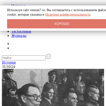
История
Биография
Используя сайт russian7.ru, Вы соглашаетесь с использованием файл
Криминал
cookie, которые указаны в
Политике конфиденциальности
Реклама на сайте
О сайте
ХОРОШО
Рекомендательные статьи
Тестостерон
Журналы
История
31/10/24