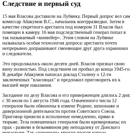
Следствие и первый суд
15 мая Власова доставили на Лубянку. Первый допрос вел сам
комиссар Абакумов В.С., начальник контрразведки. Затем в
качестве секретного арестанта под номером 31 Власов был
помещен в камеру. 16 мая подследственный генерал попал в
так называемый «конвейер». Этим словом на Лубянке
называлась особая технология допроса: арестанта почти
непрерывно допрашивают сменяющие друг друга охранники
и следователи.
Это продолжалось около десяти дней. Власов признал свою
вину полностью. Под следствием он пробыл до конца 1945-го.
В декабре Абакумов написал доклад Сталину о 12-ти
заключенных "власовцах" и предложил приговорить их к
высшей мере наказания.
Заседание по делу Власова и его приверженцев длилось 2 дня:
с 30 июля по 1 августа 1946 года. Означенного числа 12
генералов были обвинены в измене Родине, шпионаже и
диверсионной деятельности против Советского Союза.
Приговор привели в исполнение немедленно, прямо в
тюрьме. Тела повешенных генералов были кремированы; их
прах - развеян в безымянном рву неподалеку от Донского
монастыря. Так «хоронили» многих врагов народа.