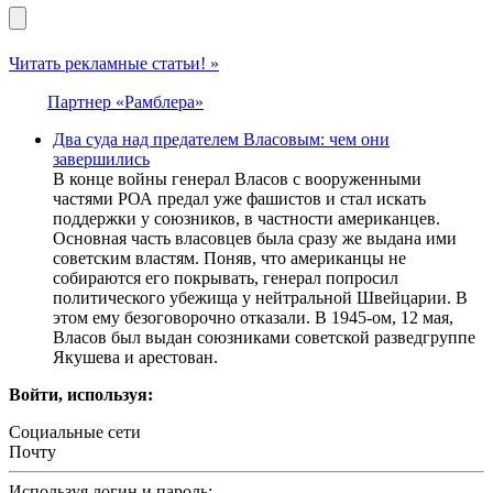
Читать рекламные статьи! »
Партнер «Рамблера»
Два суда над предателем Власовым: чем они
завершились
В конце войны генерал Власов с вооруженными
частями РОА предал уже фашистов и стал искать
поддержки у союзников, в частности американцев.
Основная часть власовцев была сразу же выдана ими
советским властям. Поняв, что американцы не
собираются его покрывать, генерал попросил
политического убежища у нейтральной Швейцарии. В
этом ему безоговорочно отказали. В 1945-ом, 12 мая,
Власов был выдан союзниками советской разведгруппе
Якушева и арестован.
Войти, используя:
Социальные сети
Почту
Используя логин и пароль: