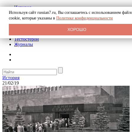
История
Биография
Используя сайт russian7.ru, Вы соглашаетесь с использованием файл
Криминал
cookie, которые указаны в
Политике конфиденциальности
Реклама на сайте
О сайте
ХОРОШО
Рекомендательные статьи
Тестостерон
Журналы
История
21/02/19