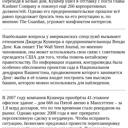
Переходя в Белый дом, Кушнер ушёл в отставку с поста главы
Kushner Company и покинул ещё 266 корпоративных
должностей. Однако его предпринимательское прошлое всё
равно продолжает бросать тень на его репутацию и, по
мнению The Guardian, угрожает конфликтом интересов.
Наибольшие вопросы у американских спецслужб вызывают
отношения Джареда Кушнера и предпринимательницы Венди
Денг. Как пишет The Wall Street Journal, по мнению
чиновников, она может использовать свои связи с советником
президента США для того, чтобы помочь китайскому
правительству. По информации издания, контрразведка была
особенно обеспокоена проектом сада в Национальном
дендрарии Вашингтона, продвижением которого занимается
Денг: якобы в её планы входит построить там высокую
башню, которую можно использовать для наблюдения.
В 2007 году компания Кушнера приобрёла 41-этажное
офисное здание – дом 666 на Пятой авеню в Манхэттене – за
1,8 млрд долларов, что по тем временам стало рекордном на
рынке. Однако кризис 2008 года в миг превратил
перспективную сделку в неудачную. Чтобы исправить
ситуацию, бизнесмен предложил провести перепланировку