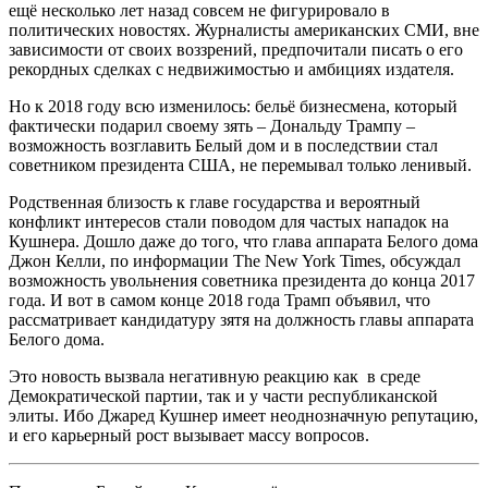
ещё несколько лет назад совсем не фигурировало в
политических новостях. Журналисты американских СМИ, вне
зависимости от своих воззрений, предпочитали писать о его
рекордных сделках с недвижимостью и амбициях издателя.
Но к 2018 году всю изменилось: бельё бизнесмена, который
фактически подарил своему зять – Дональду Трампу –
возможность возглавить Белый дом и в последствии стал
советником президента США, не перемывал только ленивый.
Родственная близость к главе государства и вероятный
конфликт интересов стали поводом для частых нападок на
Кушнера. Дошло даже до того, что глава аппарата Белого дома
Джон Келли, по информации The New York Times, обсуждал
возможность увольнения советника президента до конца 2017
года. И вот в самом конце 2018 года Трамп объявил, что
рассматривает кандидатуру зятя на должность главы аппарата
Белого дома.
Это новость вызвала негативную реакцию как в среде
Демократической партии, так и у части республиканской
элиты. Ибо Джаред Кушнер имеет неоднозначную репутацию,
и его карьерный рост вызывает массу вопросов.