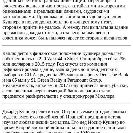
здания за счёт иностранных инвестиций. Переговоры о
вложениях велись, в частности, с китайскими и катарскими
бизнесменами, израильскими банками, саудовскими
застройщиками. Продолжались они вплоть до вступления
Кушнера в новую должность, но к конкретному итогу
сторонам прийти не удалось. А между тем выплаты за здание
превысили доходы от него, из-за чего на имущество
советника может быть наложен арест со стороны кредиторов.
Каплю дёгтя в финансовое положение Кушнера добавляет
собственность на 220 West 44th Street. Он приобрёл её за 296
млн долларов в 2015 году. Год спустя его компания
рефинансировала здание, взяв за день до президентских
выборов в США кредит на 285 млн долларов у Deutsche Bank
и на 85 млн у SL Green Realty и Paramount Group.
Недвижимость, впрочем, в 2017 году принесла лишь убытки,
а совершённые через немецкий банк операции стали
предметом разбирательства у спецпрокурора Мюллера.
Джаред Кушнер религиозен. Он рос в семье ортодоксальных
иудеев, вместе со своей женой Иванкой предприниматель
изучает любавический хасидизм. Его дед Иосиф Кушнер во
время Второй мировой войны попал в созданное нацистами
еврейское гетто, сбежал из лагеря, а в 1949 году