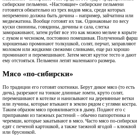
сибирские пельмени. «Настоящие» сибирские пельмени
готовятся обязательно из трех видов мяса, среди которых
непременно должна быть дичина – например, зайчатина или
медвежатина. Вообще готовят их так. Одинаковые по весу
куски свинины, говядины, дичины и сала, слегка
замораживают, затем рубят все это как можно мельче в корыте
с луком и чесноком, постоянно помешивая. Полученный фарш
хорошенько проминают толкушкой, солят, перчат, заправляют
молоком или жидкими свежими сливками, еще раз хорошо
проминают и перемешивают. Затем месят крутое тесто и дают
ему отстояться. Пельмени лепят маленького размера.
Мясо «по-сибирски»
По традиции его готовят охотники. Берут дикое мясо (то есть
дичь), разрезают на тонкие длинные ломти, круто солят,
перемешивают в котелке и нанизывают на деревянные ветки
или лучины, которые втыкают в землю рядом с углями костра.
Таким образом мясо провяливается в дыму. Подают его с
приправами из таежных растений – обычно папоротника и
черемши, которые закатывают в мясо. Часто мясо по-сибирски
едят с печеной картошкой, а также таежной ягодой – клюквой
или брусникой.