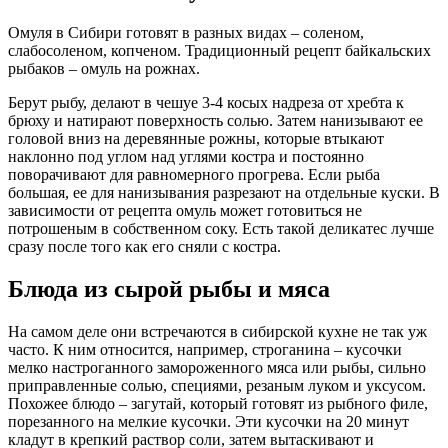
Омуля в Сибири готовят в разных видах – соленом,
слабосоленом, копченом. Традиционный рецепт байкальских
рыбаков – омуль на рожнах.
Берут рыбу, делают в чешуе 3-4 косых надреза от хребта к
брюху и натирают поверхность солью. Затем нанизывают ее
головой вниз на деревянные рожны, которые втыкают
наклонно под углом над углями костра и постоянно
поворачивают для равномерного прогрева. Если рыба
большая, ее для нанизывания разрезают на отдельные куски. В
зависимости от рецепта омуль может готовиться не
потрошеным в собственном соку. Есть такой деликатес лучше
сразу после того как его сняли с костра.
Блюда из сырой рыбы и мяса
На самом деле они встречаются в сибирской кухне не так уж
часто. К ним относится, например, строганина – кусочки
мелко настроганного замороженного мяса или рыбы, сильно
приправленные солью, специями, резаным луком и уксусом.
Похожее блюдо – загутай, который готовят из рыбного филе,
порезанного на мелкие кусочки. Эти кусочки на 20 минут
кладут в крепкий раствор соли, затем вытаскивают и