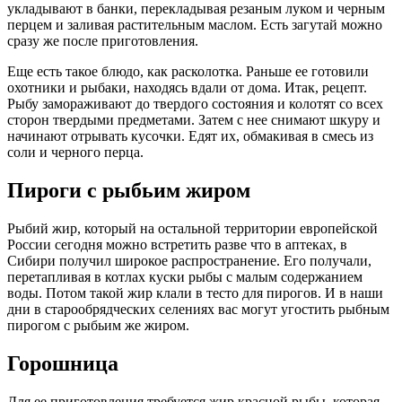
укладывают в банки, перекладывая резаным луком и черным
перцем и заливая растительным маслом. Есть загутай можно
сразу же после приготовления.
Еще есть такое блюдо, как расколотка. Раньше ее готовили
охотники и рыбаки, находясь вдали от дома. Итак, рецепт.
Рыбу замораживают до твердого состояния и колотят со всех
сторон твердыми предметами. Затем с нее снимают шкуру и
начинают отрывать кусочки. Едят их, обмакивая в смесь из
соли и черного перца.
Пироги с рыбьим жиром
Рыбий жир, который на остальной территории европейской
России сегодня можно встретить разве что в аптеках, в
Сибири получил широкое распространение. Его получали,
перетапливая в котлах куски рыбы с малым содержанием
воды. Потом такой жир клали в тесто для пирогов. И в наши
дни в старообрядческих селениях вас могут угостить рыбным
пирогом с рыбьим же жиром.
Горошница
Для ее приготовления требуется жир красной рыбы, которая