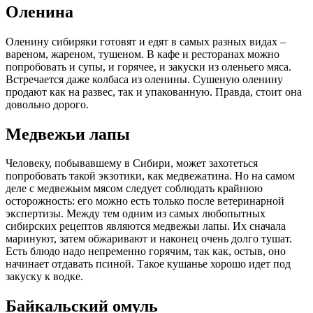
Оленина
Оленину сибиряки готовят и едят в самых разных видах –
вареном, жареном, тушеном. В кафе и ресторанах можно
попробовать и супы, и горячее, и закуски из оленьего мяса.
Встречается даже колбаса из оленины. Сушеную оленину
продают как на развес, так и упакованную. Правда, стоит она
довольно дорого.
Медвежьи лапы
Человеку, побывавшему в Сибири, может захотеться
попробовать такой экзотики, как медвежатина. Но на самом
деле с медвежьим мясом следует соблюдать крайнюю
осторожность: его можно есть только после ветеринарной
экспертизы. Между тем одним из самых любопытных
сибирских рецептов являются медвежьи лапы. Их сначала
маринуют, затем обжаривают и наконец очень долго тушат.
Есть блюдо надо непременно горячим, так как, остыв, оно
начинает отдавать псиной. Такое кушанье хорошо идет под
закуску к водке.
Байкальский омуль