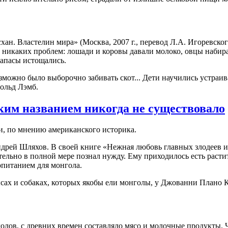
н. Властелин мира» (Москва, 2007 г., перевод Л.А. Игоревског
о никаких проблем: лошади и коровы давали молоко, овцы набира
запасы истощались.
ожно было выборочно забивать скот... Дети научились устраива
рольд Лэмб.
аким названием никогда не существовало
и, по мнению американского историка.
дрей Шляхов. В своей книге «Нежная любовь главных злодеев ист
тельно в полной мере познал нужду. Ему приходилось есть раст
опитанием для монгола.
сах и собаках, которых якобы ели монголы, у Джованни Плано 
олов, с древних времен составляло мясо и молочные продукты. 