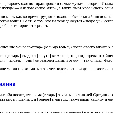
«варваров», охотно тиражировали самые жуткие истории. Итал
чае нужды — и человеческое мясо», а также пьют кровь своих лош
исывая, как во время трудного похода войска сына Чингисхана
кой войны. Весть о том, что на тебя движутся «людоеды», сеял
одобные истории отвергают.
исание монголо-татар» (Мэн-да Бэй-лу) после своего визита к 
во [татары] съедают [в пути] всех овец, то [они] стреляют зайц
сяч [человек], [они] не разводят дыма и огня», – так описал Чж
е могли прокормиться за счет подстреленной дичи, а костров не
талина
ал: «За последнее время [татары] захватывают людей Срединного
ать рис и пшеницу, и [теперь] в лагерях также варят кашицу и ед
чти исключительно рисом, страдали от излишне белковой пищи м