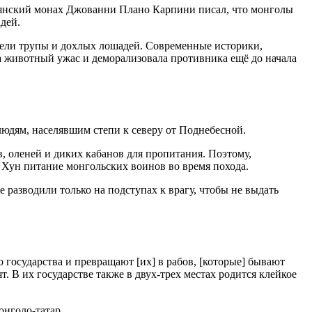
ьянский монах Джованни Плано Карпини писал, что монголы
адей.
 ели трупы и дохлых лошадей. Современные историки,
а животный ужас и деморализовала противника ещё до начала
людям, населявшим степи к северу от Поднебесной.
ев, оленей и диких кабанов для пропитания. Поэтому,
ао Хун питание монгольских воинов во время похода.
 разводили только на подступах к врагу, чтобы не выдать
 государства и превращают [их] в рабов, [которые] бывают
ят. В их государстве также в двух-трех местах родится клейкое
онголо-татар.