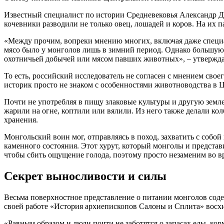
Известный специалист по истории Средневековья Александр До
кочевники разводили не только овец, лошадей и коров. На их 
«Между прочим, вопреки мнению многих, включая даже специал
мясо было у монголов лишь в зимний период. Однако большую 
охотничьей добычей или мясом павших животных», – утвержда
То есть, российский исследователь не согласен с мнением св
историк просто не знаком с особенностями животноводства в 
Почти не употребляя в пищу злаковые культуры и другую зем
жарили на огне, коптили или вялили. Из него также делали кол
хранения.
Монгольский воин мог, отправляясь в поход, захватить с собой
каменного состояния. Этот хурут, который монголы и представ
чтобы сбить ощущение голода, поэтому просто незаменим во в
Секрет выносливости и силы
Весьма поверхностное представление о питании монголов соде
своей работе «История архиепископов Салоны и Сплита» восхи
«Равным образом и люди почти не заботятся о запасах еды, ко