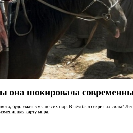
бы она шокировала современн
ого, будоражит умы до сих пор. В чём был секрет их силы? Лег
, изменившая карту мира.