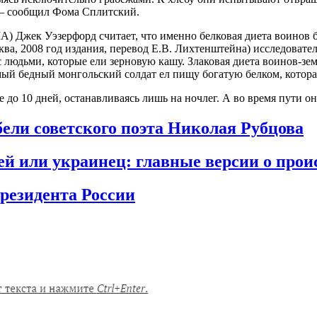
 – сообщил Фома Сплитский.
ША) Джек Уэзерфорд считает, что именно белковая диета воинов
ва, 2008 год издания, перевод Е.В. Лихтенштейна) исследовате
людьми, которые ели зерновую кашу. Злаковая диета воинов-земл
ый бедный монгольский солдат ел пищу богатую белком, которая
до 10 дней, останавливаясь лишь на ночлег. А во время пути о
бели советского поэта Николая Рубцова
рей или украинец: главные версии о про
резидента России