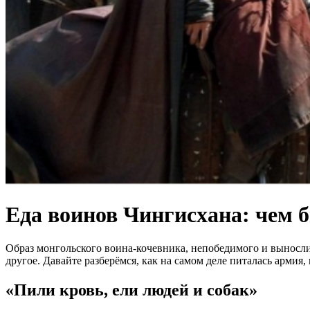
Еда воинов Чингисхана: чем 
Образ монгольского воина-кочевника, непобедимого и вынослив
другое. Давайте разберёмся, как на самом деле питалась армия
«Пили кровь, ели людей и собак»