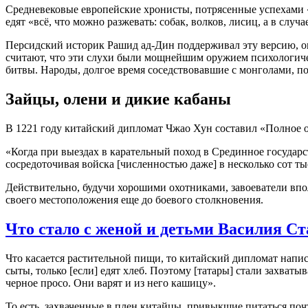
Средневековые европейские хронисты, потрясенные успехами 
едят «всё, что можно разжевать: собак, волков, лисиц, а в слу
Персидский историк Рашид ад-Дин поддерживал эту версию, оп
считают, что эти слухи были мощнейшим оружием психологичес
битвы. Народы, долгое время соседствовавшие с монголами, п
Зайцы, олени и дикие кабаны
В 1221 году китайский дипломат Чжао Хун составил «Полное оп
«Когда при выездах в карательный поход в Срединное государст
сосредоточивая войска [численностью даже] в несколько сот ты
Действительно, будучи хорошими охотниками, завоеватели вполн
своего местоположения еще до боевого столкновения.
Что стало с женой и детьми Василия С
Что касается растительной пищи, то китайский дипломат напис
сыты, только [если] едят хлеб. Поэтому [татары] стали захватыв
черное просо. Они варят и из него кашицу».
То есть, захваченные в плен китайцы, привыкшие питаться по