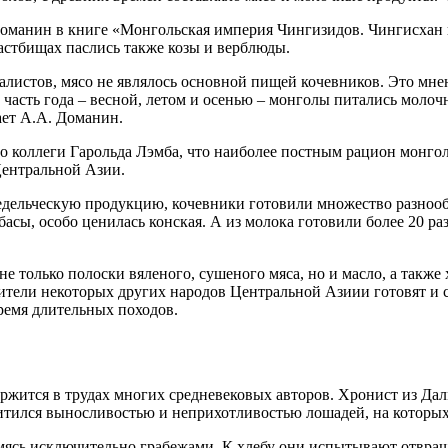
манин в книге «Монгольская империя Чингизидов. Чингисхан и 
пастбищах паслись также козы и верблюды.
истов, мясо не являлось основной пищей кочевников. Это мнен
часть года – весной, летом и осенью – монголы питались молоч
ет А.А. Доманин.
оего коллеги Гарольда Лэмба, что наиболее постным рацион монг
Центральной Азии.
ледельческую продукцию, кочевники готовили множество разноо
басы, особо ценилась конская. А из молока готовили более 20 р
 не только полоски вяленого, сушеного мяса, но и масло, а такж
ители некоторых других народов Центральной Азиии готовят и с
ремя длительных походов.
ржится в трудах многих средневековых авторов. Хронист из Дал
тился выносливостью и неприхотливостью лошадей, на которых 
рмясь исключительно грабежами. К хлебу они испытывают отвращ