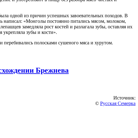
 была одной из причин успешных завоевательных походов. В
ль написал: «Монголы постоянно питались мясом, молоком,
епашцев замедляла рост костей и разлагала зубы, оставляя их
 укрепляла зубы и кости».
ни перебивались полосками сушеного мяса и хурутом.
исхождении Брежнева
Источник:
©
Русская Семерка