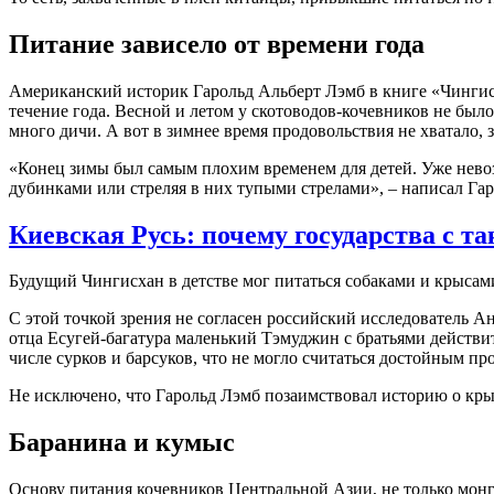
Питание зависело от времени года
Американский историк Гарольд Альберт Лэмб в книге «Чингисха
течение года. Весной и летом у скотоводов-кочевников не был
много дичи. А вот в зимнее время продовольствия не хватало, 
«Конец зимы был самым плохим временем для детей. Уже невозм
дубинками или стреляя в них тупыми стрелами», – написал Га
Киевская Русь: почему государства с т
Будущий Чингисхан в детстве мог питаться собаками и крысам
С этой точкой зрения не согласен российский исследователь Ан
отца Есугей-багатура маленький Тэмуджин с братьями действи
числе сурков и барсуков, что не могло считаться достойным пр
Не исключено, что Гарольд Лэмб позаимствовал историю о кры
Баранина и кумыс
Основу питания кочевников Центральной Азии, не только монг