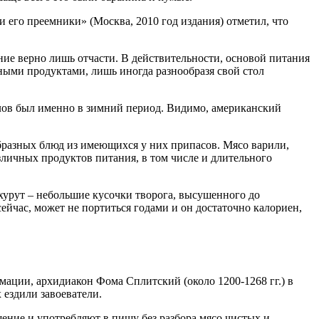
его преемники» (Москва, 2010 год издания) отметил, что
ие верно лишь отчасти. В действительности, основой питания
ными продуктами, лишь иногда разнообразя свой стол
олов был именно в зимний период. Видимо, американский
бразных блюд из имеющихся у них припасов. Мясо варили,
азличных продуктов питания, в том числе и длительного
е хурут – небольшие кусочки творога, высушенного до
ейчас, может не портиться годами и он достаточно калориен,
мации, архидиакон Фома Сплитский (около 1200-1268 гг.) в
ездили завоеватели.
ение и употребляют в пищу без разбора мясо чистых и