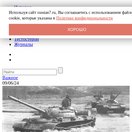
История
Биография
Используя сайт russian7.ru, Вы соглашаетесь с использованием файл
Криминал
cookie, которые указаны в
Политике конфиденциальности
Реклама на сайте
О сайте
ХОРОШО
Рекомендательные статьи
Тестостерон
Журналы
Важное
09/06/24