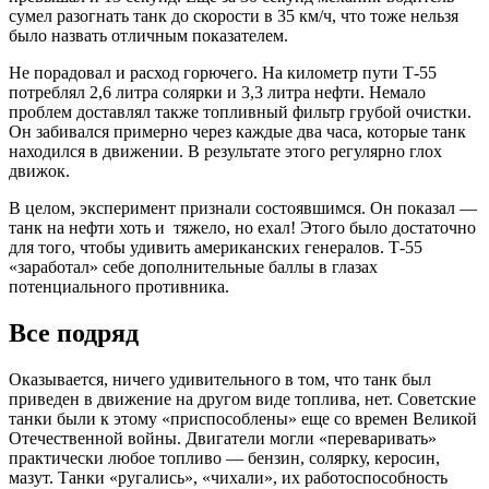
сумел разогнать танк до скорости в 35 км/ч, что тоже нельзя
было назвать отличным показателем.
Не порадовал и расход горючего. На километр пути Т-55
потреблял 2,6 литра солярки и 3,3 литра нефти. Немало
проблем доставлял также топливный фильтр грубой очистки.
Он забивался примерно через каждые два часа, которые танк
находился в движении. В результате этого регулярно глох
движок.
В целом, эксперимент признали состоявшимся. Он показал —
танк на нефти хоть и тяжело, но ехал! Этого было достаточно
для того, чтобы удивить американских генералов. Т-55
«заработал» себе дополнительные баллы в глазах
потенциального противника.
Все подряд
Оказывается, ничего удивительного в том, что танк был
приведен в движение на другом виде топлива, нет. Советские
танки были к этому «приспособлены» еще со времен Великой
Отечественной войны. Двигатели могли «переваривать»
практически любое топливо — бензин, солярку, керосин,
мазут. Танки «ругались», «чихали», их работоспособность