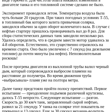
виде горючего. Для чистоты опыта никаких изменений в
двигателе танка и его топливной системе сделано не было.
Эксперимент проводился летом. Температура воздуха была
чуть больше 20 градусов. При таких погодных условиях Т-55,
в топливный бак которого залита привычная солярка,
заводился обычно за один оборот коленчатого вала. В случае с
нефтью стартеру пришлось проворачивать вал до 8 раз. Для
сбора статистических данных танк заводили несколько раз.
Удалось определить, что в среднем завести мотор удавалось за
4-8 оборотов. Естественно, это существенно отразилось на
времени старта. Оно было увеличено с 7 секунд (на дизельном
топливе) до почти минуты (на нефти). Непозволительная
роскошь!
После прогрева двигателя из выхлопной трубы валил черный
дым, который сопровождался выбросом пламени на
расстояние до полуметра. Во время движения труба
«выбрасывала» пламя уже на полтора метра.
Далее танку предстояло пройти полосу препятствий. Первое
испытание — преодоление подъемов различной крутизны,
далось Т-55 непросто. Следующее испытание — разгон.
Скорость до 30 км/ч танк, заправленный сырой нефтью,
развил за 21 секунду. У танка на солярке этот показатель не
превышал и 13 секунд. Еще за 30 секунд механик-водитель