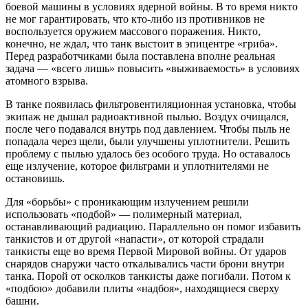
боевой машины в условиях ядерной войны. В то время никто
не мог гарантировать, что кто-либо из противников не
воспользуется оружием массового поражения. Никто,
конечно, не ждал, что танк выстоит в эпицентре «гриба».
Перед разработчиками была поставлена вполне реальная
задача — «всего лишь» повысить «выживаемость» в условиях
атомного взрыва.
В танке появилась фильтровентиляционная установка, чтобы
экипаж не дышал радиоактивной пылью. Воздух очищался,
после чего подавался внутрь под давлением. Чтобы пыль не
попадала через щели, были улучшены уплотнители. Решить
проблему с пылью удалось без особого труда. Но оставалось
еще излучение, которое фильтрами и уплотнителями не
остановишь.
Для «борьбы» с проникающим излучением решили
использовать «подбой» — полимерный материал,
останавливающий радиацию. Параллельно он помог избавить
танкистов и от другой «напасти», от которой страдали
танкисты еще во время Первой Мировой войны. От ударов
снарядов снаружи часто откалывались части брони внутри
танка. Порой от осколков танкисты даже погибали. Потом к
«подбою» добавили плиты «надбоя», находящиеся сверху
башни.