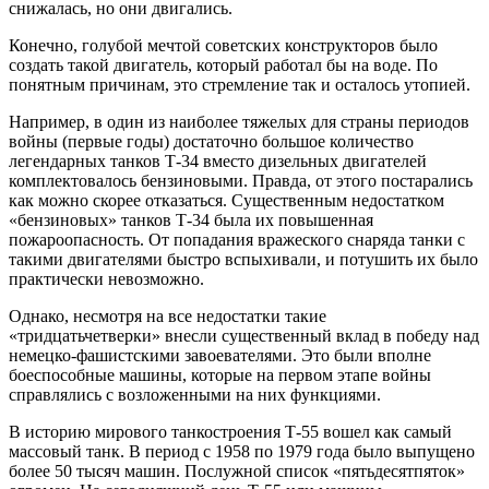
снижалась, но они двигались.
Конечно, голубой мечтой советских конструкторов было
создать такой двигатель, который работал бы на воде. По
понятным причинам, это стремление так и осталось утопией.
Например, в один из наиболее тяжелых для страны периодов
войны (первые годы) достаточно большое количество
легендарных танков Т-34 вместо дизельных двигателей
комплектовалось бензиновыми. Правда, от этого постарались
как можно скорее отказаться. Существенным недостатком
«бензиновых» танков Т-34 была их повышенная
пожароопасность. От попадания вражеского снаряда танки с
такими двигателями быстро вспыхивали, и потушить их было
практически невозможно.
Однако, несмотря на все недостатки такие
«тридцатьчетверки» внесли существенный вклад в победу над
немецко-фашистскими завоевателями. Это были вполне
боеспособные машины, которые на первом этапе войны
справлялись с возложенными на них функциями.
В историю мирового танкостроения Т-55 вошел как самый
массовый танк. В период с 1958 по 1979 года было выпущено
более 50 тысяч машин. Послужной список «пятьдесятпяток»