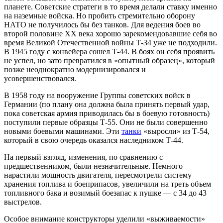
планете. Советские стратеги в то время делали ставку именно
на наземные войска. Но пробить стремительно оборону
НАТО не получилось бы без танков. Для ведения боев во
второй половине XX века хорошо зарекомендовавшие себя во
время Великой Отечественной войны Т-34 уже не подходили.
В 1945 году с конвейера сошел Т-44. В боях он себя проявить
не успел, но зато превратился в «опытный образец», который
позже неоднократно модернизировался и
усовершенствовался.
В 1958 году на вооружение Группы советских войск в
Германии (по плану она должна была принять первый удар,
пока советская армия приводилась бы в боевую готовность)
поступили первые образцы Т-55. Они не были совершенно
новыми боевыми машинами. Эти
танки
«выросли» из Т-54,
который в свою очередь оказался наследником Т-44.
На первый взгляд, изменения, по сравнению с
предшественником, были незначительные. Немного
нарастили мощность двигателя, пересмотрели систему
хранения топлива и боеприпасов, увеличили на треть объем
топливного бака и возимый боезапас к пушке — с 34 до 43
выстрелов.
Особое внимание конструкторы уделили «выживаемости»