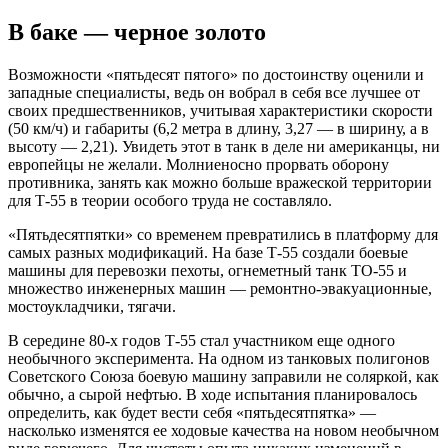
В баке — черное золото
Возможности «пятьдесят пятого» по достоинству оценили и
западные специалисты, ведь он вобрал в себя все лучшее от
своих предшественников, учитывая характеристики скорости
(50 км/ч) и габариты (6,2 метра в длину, 3,27 — в ширину, а в
высоту — 2,21). Увидеть этот в танк в деле ни американцы, ни
европейцы не желали. Молниеносно прорвать оборону
противника, занять как можно больше вражеской территории
для Т-55 в теории особого труда не составляло.
«Пятьдесятпятки» со временем превратились в платформу для
самых разных модификаций. На базе Т-55 создали боевые
машины для перевозки пехоты, огнеметный танк ТО-55 и
множество инженерных машин — ремонтно-эвакуационные,
мостоукладчики, тягачи.
В середине 80-х годов Т-55 стал участником еще одного
необычного эксперимента. На одном из танковых полигонов
Советского Союза боевую машину заправили не соляркой, как
обычно, а сырой нефтью. В ходе испытания планировалось
определить, как будет вести себя «пятьдесятпятка» —
насколько изменятся ее ходовые качества на новом необычном