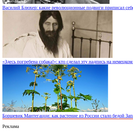
Василий Блюхер: какие революционные подвиги приписал себе
«Здесь погребена собака!»: кто сделал эту надпись на немецко
Борщевик Мантегацци: как растение из России стало бедой За
Реклама