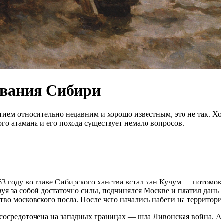
евания Сибири
тием относительно недавним и хорошо известным, это не так. Х
го атамана и его похода существует немало вопросов.
63 году во главе Сибирского ханства встал хан Кучум — потом
твуя за собой достаточно силы, подчинялся Москве и платил дан
во московского посла. После чего начались набеги на территор
а сосредоточена на западных границах — шла Ливонская война. 