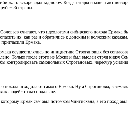
ибирь, то вскоре «дал заднюю». Когда татары и манси активизи
 рубежей страны.
Соловьев считают, что идеологами сибирского похода Ермака б
зопасить их, как раз и обратились к донским и волжским казак
м пригласили Ермака.
рмака осуществлялись по инициативе Строгановых без согласов
лено. Только после этого из Москвы был выслан отряд князя Се
обы контролировать самовольных Строгановых, чересчур усилив
о похода исходила от самого Ермака. Ну а Строгановы, в земля
их людей» с глаз подальше.
 которому Ермак сам был потомком Чингисхана, а его поход был 