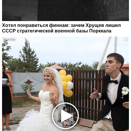
Хотел понравиться финнам: зачем Хрущев лишил
СССР стратегической военной базы Порккала
i