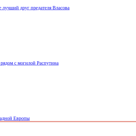
 лучший друг предателя Власова
м рядом с могилой Распутина
падной Европы