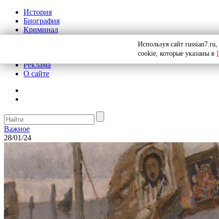
История
Биография
Криминал
СССР
Используя сайт russian7.r
Тайны
cookie, которые указаны в
Рекомендации
Реклама
О сайте
Важное
28/01/24