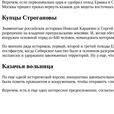
Впрочем, если первоначально царь и одобрил поход Ермака в С
Москвы пришел приказ вернуть казаков для защиты восточных
Купцы Строгановы
Знаменитые российские историки Николай Карамзин и Сергей 
разрешение на владение приуральскими землями. И, желая обе
вооружен основной отряд из 840 человек, командовать которы
По мнению ряда историков, первый, второй и третий походы Е
постфактум, когда Сибирское ханство было в основном разгром
экспансии и удержании завоеванных территорий. Ну а еще, чт
Казачья вольница
По еще одной исторической версии, инициатива завоевательног
были помочь провиантом и вооружением, чтобы отправить «лих
Впрочем, есть и еще одно интересное предположение, согласно