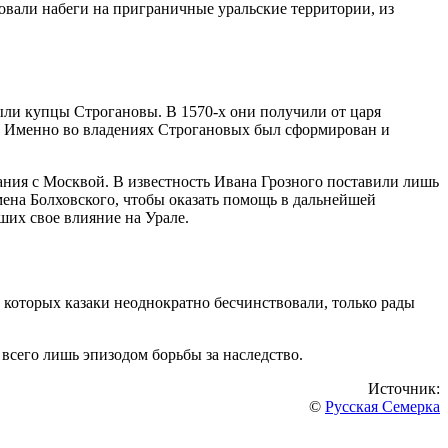
ровали набеги на приграничные уральские территории, из
ыли купцы Строгановы. В 1570-х они получили от царя
ам. Именно во владениях Строгановых был сформирован и
ания с Москвой. В известность Ивана Грозного поставили лишь
мена Болховского, чтобы оказать помощь в дальнейшей
ших свое влияние на Урале.
х которых казаки неоднократно бесчинствовали, только рады
всего лишь эпизодом борьбы за наследство.
Источник:
©
Русская Семерка