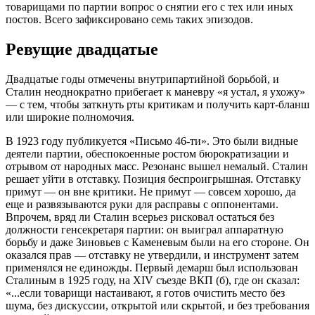
товарищами по партии вопрос о снятии его с тех или иных
постов. Всего зафиксировано семь таких эпизодов.
Ревущие двадцатые
Двадцатые годы отмечены внутрипартийной борьбой, и
Сталин неоднократно прибегает к маневру «я устал, я ухожу»
— с тем, чтобы заткнуть рты критикам и получить карт-бланш
или широкие полномочия.
В 1923 году публикуется «Письмо 46-ти». Это были видные
деятели партии, обеспокоенные ростом бюрократизации и
отрывом от народных масс. Резонанс вышел немалый. Сталин
решает уйти в отставку. Позиция беспроигрышная. Отставку
примут — он вне критики. Не примут — совсем хорошо, да
еще и развязываются руки для расправы с оппонентами.
Впрочем, вряд ли Сталин всерьез рисковал остаться без
должности генсекретаря партии: он выиграл аппаратную
борьбу и даже Зиновьев с Каменевым были на его стороне. Он
оказался прав — отставку не утвердили, и инструмент затем
применялся не единожды. Первый демарш был использован
Сталиным в 1925 году, на XIV съезде ВКП (б), где он сказал:
«...если товарищи настаивают, я готов очистить место без
шума, без дискуссии, открытой или скрытой, и без требования