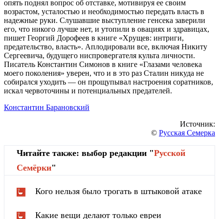
опять поднял вопрос об отставке, мотивируя ее своим
возрастом, усталостью и необходимостью передать власть в
надежные руки. Слушавшие выступление генсека заверили
его, что никого лучше нет, и утопили в овациях и здравицах,
пишет Георгий Дорофеев в книге «Хрущев: интриги,
предательство, власть». Аплодировали все, включая Никиту
Сергеевича, будущего ниспровергателя культа личности.
Писатель Константин Симонов в книге «Глазами человека
моего поколения» уверен, что и в это раз Сталин никуда не
собирался уходить — он прощупывал настроения соратников,
искал червоточины и потенциальных предателей.
Константин Барановский
Источник:
©
Русская Семерка
Читайте также: выбор редакции "
Русской
Cемёрки
"
Кого нельзя было трогать в штыковой атаке
Какие вещи делают только евреи