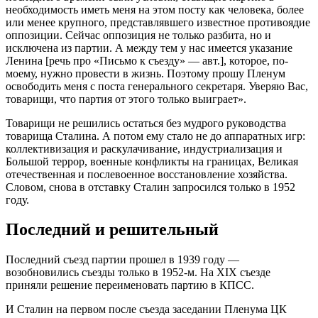
необходимость иметь меня на этом посту как человека, более
или менее крупного, представлявшего известное противоядие
оппозиции. Сейчас оппозиция не только разбита, но и
исключена из партии. А между тем у нас имеется указание
Ленина [речь про «Письмо к съезду» — авт.], которое, по-
моему, нужно провести в жизнь. Поэтому прошу Пленум
освободить меня с поста генерального секретаря. Уверяю Вас,
товарищи, что партия от этого только выиграет».
Товарищи не решились остаться без мудрого руководства
товарища Сталина. А потом ему стало не до аппаратных игр:
коллективизация и раскулачивание, индустриализация и
Большой террор, военные конфликты на границах, Великая
отечественная и послевоенное восстановление хозяйства.
Словом, снова в отставку Сталин запросился только в 1952
году.
Последний и решительный
Последний съезд партии прошел в 1939 году —
возобновились съезды только в 1952-м. На XIX съезде
приняли решение переименовать партию в КПСС.
И Сталин на первом после съезда заседании Пленума ЦК