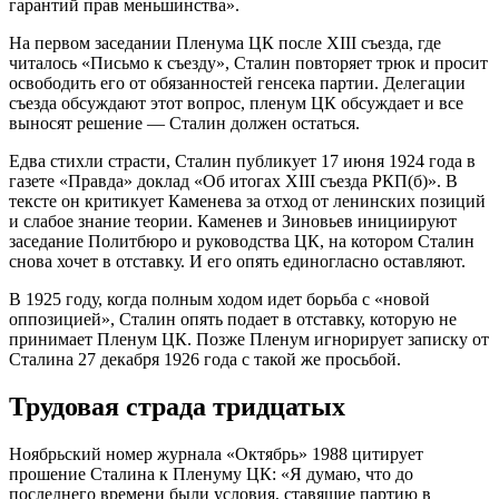
гарантий прав меньшинства».
На первом заседании Пленума ЦК после XIII съезда, где
читалось «Письмо к съезду», Сталин повторяет трюк и просит
освободить его от обязанностей генсека партии. Делегации
съезда обсуждают этот вопрос, пленум ЦК обсуждает и все
выносят решение — Сталин должен остаться.
Едва стихли страсти, Сталин публикует 17 июня 1924 года в
газете «Правда» доклад «Об итогах XIII съезда РКП(б)». В
тексте он критикует Каменева за отход от ленинских позиций
и слабое знание теории. Каменев и Зиновьев инициируют
заседание Политбюро и руководства ЦК, на котором Сталин
снова хочет в отставку. И его опять единогласно оставляют.
В 1925 году, когда полным ходом идет борьба с «новой
оппозицией», Сталин опять подает в отставку, которую не
принимает Пленум ЦК. Позже Пленум игнорирует записку от
Сталина 27 декабря 1926 года с такой же просьбой.
Трудовая страда тридцатых
Ноябрьский номер журнала «Октябрь» 1988 цитирует
прошение Сталина к Пленуму ЦК: «Я думаю, что до
последнего времени были условия, ставящие партию в