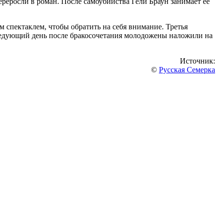
реросли в роман. После самоубийства Гели Браун занимает ее
 спектаклем, чтобы обратить на себя внимание. Третья
следующий день после бракосочетания молодожены наложили на
Источник:
©
Русская Семерка