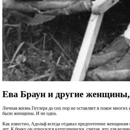
Ева Браун и другие женщины
Личная жизнь Гитлера до сих пор не оставляет в покое многих 
были женщины. И не одна.
Как известно, Адольф всегда отдавал предпочтение женщинам с
лет. К браку он относился категорически, считая, что для ве