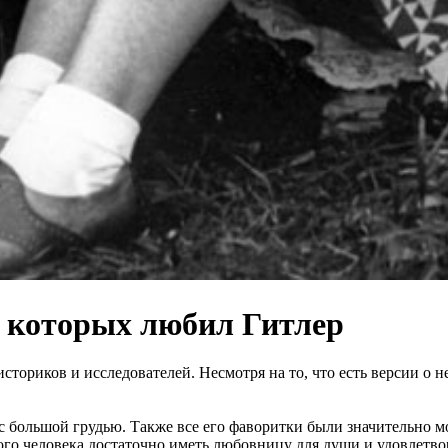
, которых любил Гитлер
историков и исследователей. Несмотря на то, что есть версии о
 большой грудью. Также все его фаворитки были значительно мол
ликого человека достаточно иметь любовницу для души и удовлет