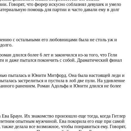
нии. Говорят, что фюрер искусно соблазнял девушек и умело
атериальную помощь для партии и часто давали ему в долг
внению с остальными его любовницами была не столь уж и
долго.
ман длился более 6 лет и закончился из-за того, что Гели
сти и даже пытался покончить с собой. Драматический финал
жизнью пыталась и Юнити Митфорд. Она была настоящей леди и
алась застрелиться и пустила в лоб две пули. На удивление
званного ранением. Роман Адольфа и Юнити длился не более
 Ева Браун. Их знакомство произошло еще тогда, когда Гитлер
окалетним опытным мужчиной. Ева покорила его еще при самой
, также делала все возможное, чтобы понравиться ему. Говорят,