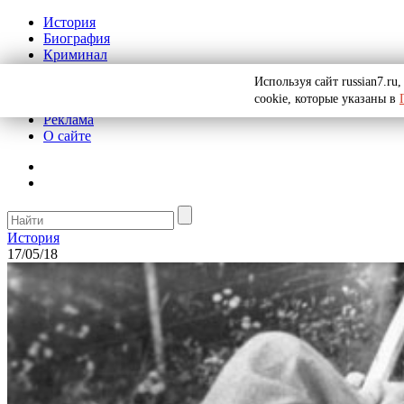
История
Биография
Криминал
СССР
Используя сайт russian7.r
Тайны
cookie, которые указаны в
Рекомендации
Реклама
О сайте
История
17/05/18