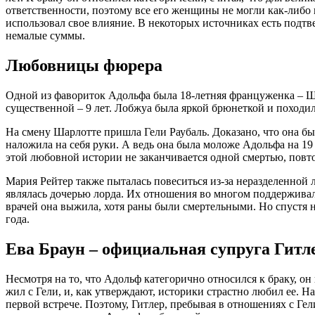
ответственности, поэтому все его женщины не могли как-либо в
использовал свое влияние. В некоторых источниках есть подт
немалые суммы.
Любовницы фюрера
Одной из фавориток Адольфа была 18-летняя француженка – Ша
существенной – 9 лет. Лобжуа была яркой брюнеткой и походи
На смену Шарлотте пришла Гели Раубаль. Доказано, что она был
наложила на себя руки. А ведь она была моложе Адольфа на 19
этой любовной истории не заканчивается одной смертью, повт
Мария Рейтер также пыталась повеситься из-за неразделенной
являлась дочерью лорда. Их отношения во многом поддерживал
врачей она выжила, хотя раны были смертельными. Но спустя н
года.
Ева Браун – официальная супруга Гитл
Несмотря на то, что Адольф категорично относился к браку, он
жил с Гели, и, как утверждают, историки страстно любил ее. 
первой встрече. Поэтому, Гитлер, пребывая в отношениях с Гели