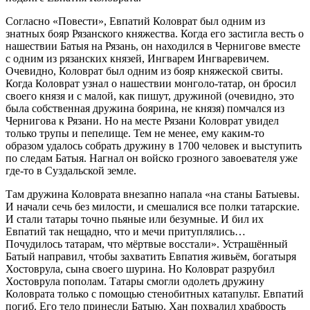
Согласно «Повести», Евпатий Коловрат был одним из
знатных бояр Рязанского княжества. Когда его застигла весть о
нашествии Батыя на Рязань, он находился в Чернигове вместе
с одним из рязанских князей, Ингварем Ингваревичем.
Очевидно, Коловрат был одним из бояр княжеской свиты.
Когда Коловрат узнал о нашествии монголо-татар, он бросил
своего князя и с малой, как пишут, дружиной (очевидно, это
была собственная дружина боярина, не князя) помчался из
Чернигова к Рязани. Но на месте Рязани Коловрат увидел
только трупы и пепелище. Тем не менее, ему каким-то
образом удалось собрать дружину в 1700 человек и выступить
по следам Батыя. Нагнал он войско грозного завоевателя уже
где-то в Суздальской земле.
Там дружина Коловрата внезапно напала «на станы Батыевы.
И начали сечь без милости, и смешалися все полки татарские.
И стали татары точно пьяные или безумные. И бил их
Евпатий так нещадно, что и мечи притуплялись…
Почудилось татарам, что мёртвые восстали». Устрашённый
Батый направил, чтобы захватить Евпатия живьём, богатыря
Хостоврула, сына своего шурина. Но Коловрат разрубил
Хостоврула пополам. Татары смогли одолеть дружину
Коловрата только с помощью стенобитных катапульт. Евпатий
погиб. Его тело принесли Батыю. Хан похвалил храбрость