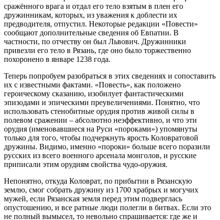
сражённого врага и отдал его тело взятым в плен его
дружинникам, которых, из уважения к доблести их
предводителя, отпустил. Некоторые редакции «Повести»
сообщают дополнительные сведения об Евпатии. В
частности, по отчеству он был Львович. Дружинники
привезли его тело в Рязань, где оно было торжественно
похоронено в январе 1238 года.
Теперь попробуем разобраться в этих сведениях и сопоставить
их с известными фактами. «Повесть», как положено
героическому сказанию, изобилует фантастическими
эпизодами и эпическими преувеличениями. Понятно, что
использовать стенобитные орудия против живой силы в
полевом сражении – абсолютно неэффективно, и что эти
орудия (именовавшиеся на Руси «пороками») упомянуты
только для того, чтобы подчеркнуть ярость Коловратовой
дружины. Видимо, именно «пороки» больше всего поразили
русских из всего военного арсенала монголов, и русские
приписали этим орудиям свойства чудо-оружия.
Непонятно, откуда Коловрат, по прибытии в Рязанскую
землю, смог собрать дружину из 1700 храбрых и могучих
мужей, если Рязанская земля перед этим подверглась
опустошению, и все ратные люди полегли в битвах. Если это
не полный вымысел, то невольно спрашивается: где же и