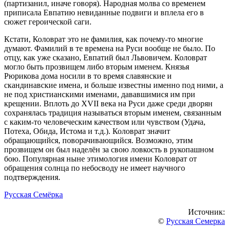
(партизанил, иначе говоря). Народная молва со временем
приписала Евпатию невиданные подвиги и вплела его в
сюжет героической саги.
Кстати, Коловрат это не фамилия, как почему-то многие
думают. Фамилий в те времена на Руси вообще не было. По
отцу, как уже сказано, Евпатий был Львовичем. Коловрат
могло быть прозвищем либо вторым именем. Князья
Рюрикова дома носили в то время славянские и
скандинавские имена, и больше известны именно под ними, а
не под христианскими именами, дававшимися им при
крещении. Вплоть до XVII века на Руси даже среди дворян
сохранялась традиция называться вторым именем, связанным
с каким-то человеческим качеством или чувством (Удача,
Потеха, Обида, Истома и т.д.). Коловрат значит
обращающийся, поворачивающийся. Возможно, этим
прозвищем он был наделён за свою ловкость в рукопашном
бою. Популярная ныне этимология имени Коловрат от
обращения солнца по небосводу не имеет научного
подтверждения.
Русская Семёрка
Источник:
©
Русская Семерка