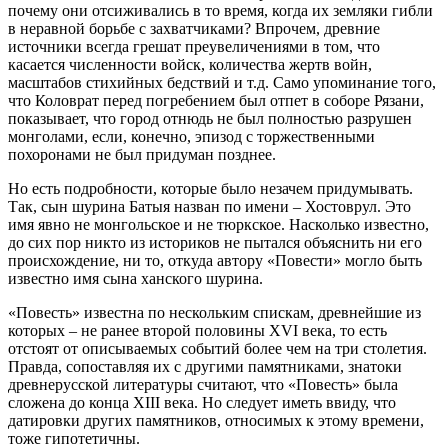
почему они отсиживались в то время, когда их земляки гибли
в неравной борьбе с захватчиками? Впрочем, древние
источники всегда грешат преувеличениями в том, что
касается численности войск, количества жертв войн,
масштабов стихийных бедствий и т.д. Само упоминание того,
что Коловрат перед погребением был отпет в соборе Рязани,
показывает, что город отнюдь не был полностью разрушен
монголами, если, конечно, эпизод с торжественными
похоронами не был придуман позднее.
Но есть подробности, которые было незачем придумывать.
Так, сын шурина Батыя назван по имени – Хостоврул. Это
имя явно не монгольское и не тюркское. Насколько известно,
до сих пор никто из историков не пытался объяснить ни его
происхождение, ни то, откуда автору «Повести» могло быть
известно имя сына ханского шурина.
«Повесть» известна по нескольким спискам, древнейшие из
которых – не ранее второй половины XVI века, то есть
отстоят от описываемых событий более чем на три столетия.
Правда, сопоставляя их с другими памятниками, знатоки
древнерусской литературы считают, что «Повесть» была
сложена до конца XIII века. Но следует иметь ввиду, что
датировки других памятников, относимых к этому времени,
тоже гипотетичны.