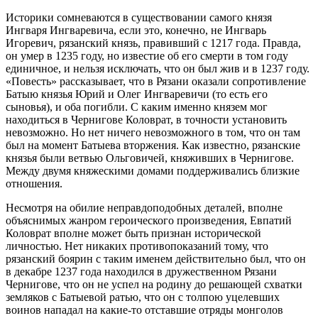
Историки сомневаются в существовании самого князя
Ингваря Ингваревича, если это, конечно, не Ингварь
Игоревич, рязанский князь, правивший с 1217 года. Правда,
он умер в 1235 году, но известие об его смерти в том году
единичное, и нельзя исключать, что он был жив и в 1237 году.
«Повесть» рассказывает, что в Рязани оказали сопротивление
Батыю князья Юрий и Олег Ингваревичи (то есть его
сыновья), и оба погибли. С каким именно князем мог
находиться в Чернигове Коловрат, в точности установить
невозможно. Но нет ничего невозможного в том, что он там
был на момент Батыева вторжения. Как известно, рязанские
князья были ветвью Ольговичей, княживших в Чернигове.
Между двумя княжескими домами поддерживались близкие
отношения.
Несмотря на обилие неправдоподобных деталей, вполне
объяснимых жанром героического произведения, Евпатий
Коловрат вполне может быть признан исторической
личностью. Нет никаких противопоказаний тому, что
рязанский боярин с таким именем действительно был, что он
в декабре 1237 года находился в дружественном Рязани
Чернигове, что он не успел на родину до решающей схватки
земляков с Батыевой ратью, что он с толпою уцелевших
воинов нападал на какие-то отставшие отряды монголов