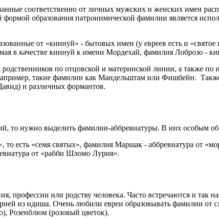
анные соответственно от личных мужских и женских имен распро
й формой образования патронимической фамилии является испол
ванные от «киннуй» - бытовых имен (у евреев есть и «святое и
мая в качестве киннуй к имени Мордехай, фамилия Лоброзо - к
х родственников по отцовской и материнской линии, а также п
. Например, такие фамилии как Мандельштам или Фишбейн. Так
-Давид) и различных формантов.
лий, то нужно выделить фамилии-аббревиатуры. В них особым о
 то есть «семя святых», фамилия Маршак - аббревиатура от «мо
евиатура от «рабби Шломо Лурия».
я, профессии или родству человека. Часто встречаются и так 
ней из идиша. Очень любили евреи образовывать фамилии от сло
ево), Розенблюм (розовый цветок).