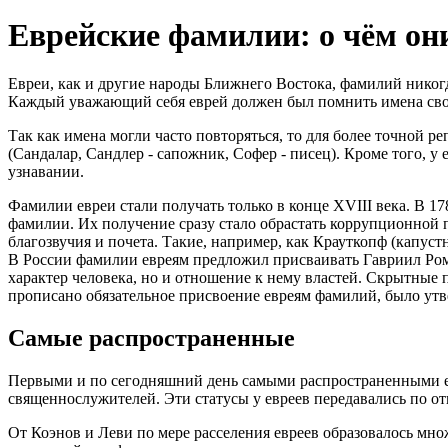
Еврейские фамилии: о чём они
Евреи, как и другие народы Ближнего Востока, фамилий никогд
Каждый уважающий себя еврей должен был помнить имена сво
Так как имена могли часто повторяться, то для более точной 
(Сандалар, Сандлер - сапожник, Софер - писец). Кроме того, 
узнавании.
Фамилии евреи стали получать только в конце XVIII века. В 1
фамилии. Их получение сразу стало обрастать коррупционной п
благозвучия и почета. Такие, например, как Крауткопф (капуст
В России фамилии евреям предложил присваивать Гавриил Рома
характер человека, но и отношение к нему властей. Скрытные
прописано обязательное присвоение евреям фамилий, было утве
Самые распространенные
Первыми и по сегодняшний день самыми распространенными е
священнослужителей. Эти статусы у евреев передавались по о
От Коэнов и Леви по мере расселения евреев образовалось множ