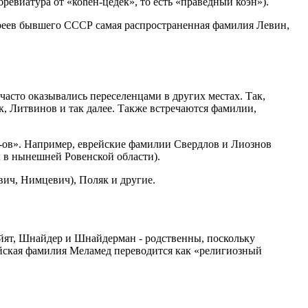
ревиатура от «коhен-цедек», то есть «праведный коэн»).
реев бывшего СССР самая распространенная фамилия Левин,
асто оказывались переселенцами в других местах. Так,
, Литвинов и так далее. Также встречаются фамилии,
-ов». Например, еврейские фамилии Свердлов и Лиознов
ы в нынешней Ровенской области).
вич, Нимцевич), Поляк и другие.
йят, Шнайдер и Шнайдерман - родственны, поскольку
ейская фамилия Меламед переводится как «религиозный