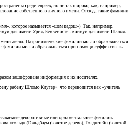
странены среди евреев, но не так широко, как, например,
ьзование собственного личного имени. Отсюда такие фамилии
мя», которое называется «шем кадош»). Так, например,
иннуй для имени Урия, Бенвенисте - киннуй для имени Шалом.
о имени жены. Патронимические фамилии могли образовываться
же фамилии могли образовываться при помощи суффиксов «-
бразом зашифрована информация о их носителях.
рену рабену Шломо Клугер», что переводится как «учитель
называемые декоративные или орнаментальные фамилии.
ва «гольд» (Гольдбаум (золотое дерево), Голдштейн (золотой