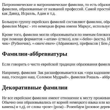
Патронимические и матронимические фамилии, то есть образов
фамилии, образованные от названий профессий. Самой просто
как Давид, Исраэль, Адам и т.д.
Большую группу еврейских фамилий составляют фамилии, образо
фамилия Маркс - это немецкая форма имени Маркус, используе
Кроме того, фамилии могли образовываться по именам близки
при помощи формантов «-штам» (ствол), или «-бейн» (кость)
чик» (Рубинчик), «-ович/-евич» (Абрамович), префиксов ( Бен
Фамилии-аббревиатуры
Если говорить о чисто еврейской традиции образования фами
Например, фамилия Зак расшифровывается как «зэра кадошим»,
наш, господин наш, Соломон Мудрый», фамилия Рошаль - аббр
Декоративные фамилии
Не все еврейские фамилии имеют отношение к месту проживани
Обычно они образовывались от корней немецкого языка или кор
камень) и т.д), от слова «розе» (роза) - Розенбаум (розовое дер