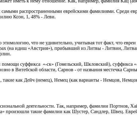
может иметь к нему отношение. Как, например, фамилия Кац (абб
ся самыми распространенными еврейскими фамилиями. Среди ев
милию Коэн, 1, 48% - Леви.
имологию, что не удивительно, учитывая тот факт, что евреи ч
ах (на идиш «Австрия»), прибывший из Литвы - Литвин, Литвак
рлин.
 помощи суффикса «-ск» (Гомельский, Шкловский), суффикса «
озно в Витебской области, Сарнов - от названия местечка Сарн
такие как Дейч (немец), Немец (как варианты - Немцов, Немцо
иональной деятельности. Так, например, фамилии Портнов, Ха
ика» произошли такие фамилии как Шустер, Сандлер, Швец. Евр