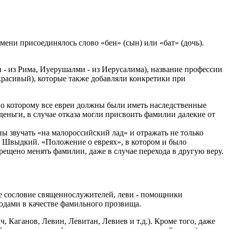
ени присоединялось слово «бен» (сын) или «бат» (дочь).
и - из Рима, Иуерушалми - из Иерусалима), название профессии
 красивый), которые также добавляли конкретики при
 по которому все евреи должны были иметь наследственные
еньги, в случае отказа могли присвоить фамилии далекие от
 звучать «на малороссийский лад» и отражать не только
- Швыдкий. «Положение о евреях», в котором и было
рещено менять фамилии, даже в случае перехода в другую веру.
е сословие священнослужителей, леви - помощники
одами в качестве фамильного прозвища.
 Каганов, Левин, Левитан, Левиев и т.д.). Кроме того, даже