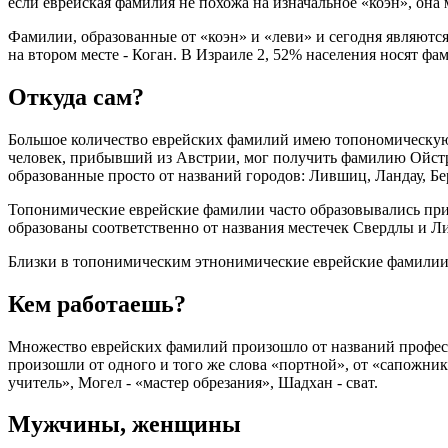
если еврейская фамилия не похожа на изначальное «коэн», она 
Фамилии, образованные от «коэн» и «леви» и сегодня являют
на втором месте - Коган. В Израиле 2, 52% населения носят фа
Откуда сам?
Большое количество еврейских фамилий имею топономическую эт
человек, прибывший из Австрии, мог получить фамилию Ойстр
образованные просто от названий городов: Лившиц, Ландау, Бе
Топонимические еврейские фамилии часто образовывались при
образованы соответственно от названия местечек Свердлы и Ли
Близки в топонимическим этнонимические еврейские фамилии, 
Кем работаешь?
Множество еврейских фамилий произошло от названий професс
произошли от одного и того же слова «портной», от «сапожн
учитель», Могел - «мастер обрезания», Шадхан - сват.
Мужчины, женщины