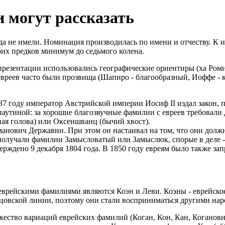
 могут рассказать
а не имели. Номинация производилась по имени и отчеству. К им
их предков минимум до седьмого колена.
репрезентации использовались географические ориентиры (ха Ром
у евреев часто были прозвища (Шапиро - благообразный, Иоффе -
787 году император Австрийской империи Иосиф II издал закон,
аутиной: за хорошие благозвучные фамилии с евреев требовали д
ная голова) или Оксеншванц (бычий хвост).
нович Державин. При этом он настаивал на том, что они должны
 получали фамилии Замысловатый или Замыслюк, спорые в деле 
рждено 9 декабря 1804 года. В 1850 году евреям было также зап
врейскими фамилиями являются Коэн и Леви. Коэны - еврейско
тцовской линии, поэтому они стали восприниматься другими нар
ество вариаций еврейских фамилий (Коган, Кон, Кан, Коганович,