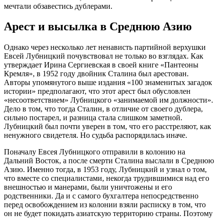
мечтали обзавестись дублерами.
Арест и высылка в Среднюю Азию
Однако через несколько лет ненависть партийной верхушки
Евсей Лубницкий почувствовал не только во взглядах. Как
утверждает Ирина Сергиевская в своей книге «Пантеоны
Кремля», в 1952 году двойник Сталина был арестован.
Авторы упомянутого выше издания «100 знаменитых загадок
истории» предполагают, что этот арест был обусловлен
«несоответствием» Лубницкого «занимаемой им должности».
Дело в том, что тогда Сталин, в отличие от своего дублера,
сильно постарел, и разница стала слишком заметной.
Лубницкий был почти уверен в том, что его расстреляют, как
ненужного свидетеля. Но судьба распорядилась иначе.
Поначалу Евсея Лубницкого отправили в колонию на
Дальний Восток, а после смерти Сталина выслали в Среднюю
Азию. Именно тогда, в 1953 году, Лубницкий и узнал о том,
что вместе со специалистами, некогда трудившимися над его
внешностью и манерами, были уничтожены и его
родственники. Да и с самого бухгалтера непосредственно
перед освобождением из колонии взяли расписку в том, что
он не будет покидать азиатскую территорию страны. Поэтому