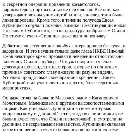
К секретной операции привлекли косметологов,
парикмахеров, портных, а также психологов. Все они, как
утверждают авторы упомянутой книги, впоследствии были
ликвидированы. Кроме того, в течение полугода Евсея
Лубницкого обучали походке, мимике и жестикуляции вождя.
По словам Лубницкого, его кандидатуру одобрил сам Сталин.
По этому случаю «Сталины» даже выпили коньяку.
Дебютное «выступление» экс-бухгалтера прошло без сучка и
задоринки. И это неудивительно: даже глава НКВД Николай
Ежов некоторое время пребывал в неведении относительно
наличия у Сталина дублера. Что уж говорить о членах
делегации шотландских шахтеров, которые по понятным
причинам советского главу вживую ни разу не видели.
Успешно пройдя такое своеобразное «крещение», Евсей
Лубницкий стал участвовать и в других, более серьезных
мероприятиях.
Он даже стоял на балконе Мавзолея рядом с Кагановичем,
Молотовым, Маленковым и другими высокопоставленными
лицами. Как утверждал Лубницкий в своем интервью
монреальскому изданию «Газетт», тогда все чиновники уже
были в курсе того, что Сталин ненастоящий, и смотрели на
двойника с нескрываемой ненавистью. Лубницкий связывал
такое отношение с тем, что большинство партийцев тоже