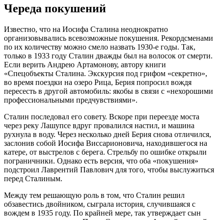
Череда покушений
Известно, что на Иосифа Сталина неоднократно
организовывались всевозможные покушения. Рекордсменами
по их количеству можно смело назвать 1930-е годы. Так,
только в 1933 году Сталин дважды был на волосок от смерти.
Если верить Андрею Артамонову, автору книги
«Спецобъекты Сталина. Экскурсия под грифом «секретно»,
во время поездки на озеро Рица, Берия попросил вождя
пересесть в другой автомобиль: якобы в связи с «нехорошими
профессиональными предчувствиями».
Сталин последовал его совету. Вскоре при переезде моста
через реку Лашупсе вдруг провалился настил, и машина
рухнула в воду. Через несколько дней Берия снова отличился,
заслонив собой Иосифа Виссарионовича, находившегося на
катере, от выстрелов с берега. Стрельбу по ошибке открыли
пограничники. Однако есть версия, что оба «покушения»
подстроил Лаврентий Павлович для того, чтобы выслужиться
перед Сталиным.
Между тем решающую роль в том, что Сталин решил
обзавестись двойником, сыграла история, случившаяся с
вождем в 1935 году. По крайней мере, так утверждает сын