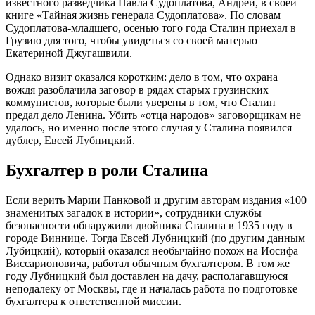
известного разведчика Павла Судоплатова, Андрей, в своей
книге «Тайная жизнь генерала Судоплатова». По словам
Судоплатова-младшего, осенью того года Сталин приехал в
Грузию для того, чтобы увидеться со своей матерью
Екатериной Джугашвили.
Однако визит оказался коротким: дело в том, что охрана
вождя разоблачила заговор в рядах старых грузинских
коммунистов, которые были уверены в том, что Сталин
предал дело Ленина. Убить «отца народов» заговорщикам не
удалось, но именно после этого случая у Сталина появился
дублер, Евсей Лубницкий.
Бухгалтер в роли Сталина
Если верить Марии Панковой и другим авторам издания «100
знаменитых загадок в истории», сотрудники службы
безопасности обнаружили двойника Сталина в 1935 году в
городе Виннице. Тогда Евсей Лубницкий (по другим данным
Лубицкий), который оказался необычайно похож на Иосифа
Виссарионовича, работал обычным бухгалтером. В том же
году Лубницкий был доставлен на дачу, располагавшуюся
неподалеку от Москвы, где и началась работа по подготовке
бухгалтера к ответственной миссии.