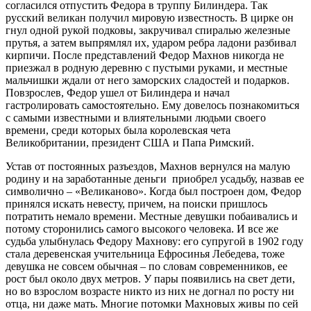
согласился отпустить Федора в труппу Билиндера. Так
русский великан получил мировую известность. В цирке он
гнул одной рукой подковы, закручивал спиралью железные
прутья, а затем выпрямлял их, ударом ребра ладони разбивал
кирпичи. После представлений Федор Махнов никогда не
приезжал в родную деревню с пустыми руками, и местные
мальчишки ждали от него заморских сладостей и подарков.
Повзрослев, Федор ушел от Билиндера и начал
гастролировать самостоятельно. Ему довелось познакомиться
с самыми известными и влиятельными людьми своего
времени, среди которых была королевская чета
Великобритании, президент США и Папа Римский.
Устав от постоянных разъездов, Махнов вернулся на малую
родину и на заработанные деньги приобрел усадьбу, назвав ее
символично – «Великаново». Когда был построен дом, Федор
принялся искать невесту, причем, на поиски пришлось
потратить немало времени. Местные девушки побаивались и
потому сторонились самого высокого человека. И все же
судьба улыбнулась Федору Махнову: его супругой в 1902 году
стала деревенская учительница Ефросинья Лебедева, тоже
девушка не совсем обычная – по словам современников, ее
рост был около двух метров. У пары появились на свет дети,
но во взрослом возрасте никто из них не догнал по росту ни
отца, ни даже мать. Многие потомки Махновых живы по сей