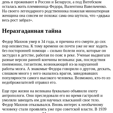
день и проживают в России и Беларуси, а под Витебском
осталась жить племянница Федора, Валентина Вавельченко.
На своего легендарного родственника пожилая миниатюрная
женщина она совсем не похожа: сама она шутила, что «дядька
весь рост забрал».
Неразгаданная тайна
Федор Махнов умер в 34 года, и причина его смерти до сих
пор неизвестна. К тому времени он почти уже не мог ходить
без посторонней помощи – сильно болели ноги, которые он
застудил в детстве, работая по пояс в реке. Ученые выдвигали
разные версии ранней кончины великана: рак, последствия
пневмонии, гигантизм, возникающий из-за нарушений
работы мозга. А знакомые Федора говорили о другом, дескать,
слишком много у него оказалось врагов, завидовавших
популярности самого высокого человека. Возможно, кто-то из
недоброжелателей отравил его.
Еще при жизни на великана буквально объявили охоту
антропологи. Они преследовали его во время гастролей и
умоляли завещать им для научных изысканий свое тело.
Федор Махнов отказывался. Вновь интерес к необычному
человеку стали проявлять уже при советской власти. В 1939