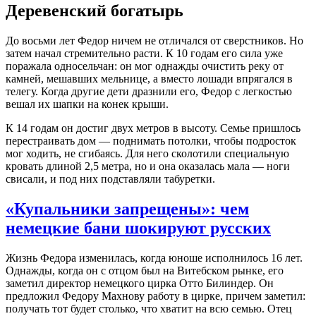
Деревенский богатырь
До восьми лет Федор ничем не отличался от сверстников. Но
затем начал стремительно расти. К 10 годам его сила уже
поражала односельчан: он мог однажды очистить реку от
камней, мешавших мельнице, а вместо лошади впрягался в
телегу. Когда другие дети дразнили его, Федор с легкостью
вешал их шапки на конек крыши.
К 14 годам он достиг двух метров в высоту. Семье пришлось
перестраивать дом — поднимать потолки, чтобы подросток
мог ходить, не сгибаясь. Для него сколотили специальную
кровать длиной 2,5 метра, но и она оказалась мала — ноги
свисали, и под них подставляли табуретки.
«Купальники запрещены»: чем
немецкие бани шокируют русских
Жизнь Федора изменилась, когда юноше исполнилось 16 лет.
Однажды, когда он с отцом был на Витебском рынке, его
заметил директор немецкого цирка Отто Билиндер. Он
предложил Федору Махнову работу в цирке, причем заметил:
получать тот будет столько, что хватит на всю семью. Отец