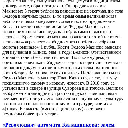
году к младшему сыну Махнова, учащемуся в медицинском
университете, обратился декан. Он предложил семье
Махновых 5 тысяч рублей за разрешение на эксгумацию тела
Федора в научных целях. В то время семья великана жила
небогато и была вынуждена согласиться на предложение.
Когда из земли извлекли останки Федора Махнова, не
истлевшими остались пиджак и обувь самого высокого
человека. Кроме того, из могилы извлекли золотой перстень
великана – через него свободно могла пройти серебряная
монета номиналом 1 рубль. Кости Федора Махнова вывезли
для изучения в Минск. Увы, в годы Великой Отечественной
войны останки бесследно исчезли. Вот почему рекорд
британского великана Уидлоу сегодня оспорить невозможно –
ни одного документа или прямого доказательства точного
роста Федора Махнова не сохранилось. Не так давно земляк
Федора Махнова скульптор Иван Казак создал скульптуру,
посвященную самому высокому человеку. В 2018 году ее
установили в сквере на улице Суворова в Витебске. Великан
изображен в цилиндре и с тростью в руках – такими были
неизменные атрибуты его появления на публике. Скульптуру
изготовили согласно описаниям в литературе, газетах и
афишах. Ее высота (вместе с цилиндром) составляет
немногим более трех метров.
«Революция» автомата Калашникова: зачем