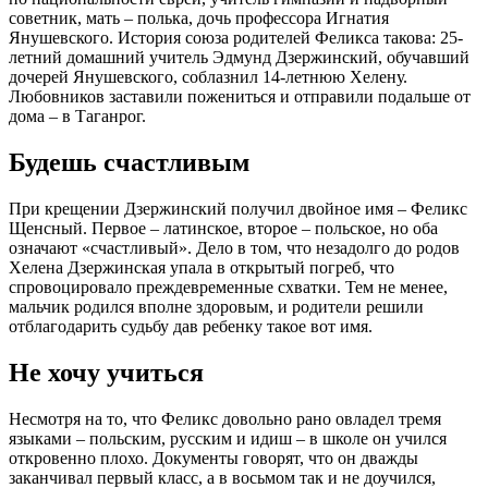
советник, мать – полька, дочь профессора Игнатия
Янушевского. История союза родителей Феликса такова: 25-
летний домашний учитель Эдмунд Дзержинский, обучавший
дочерей Янушевского, соблазнил 14-летнюю Хелену.
Любовников заставили пожениться и отправили подальше от
дома – в Таганрог.
Будешь счастливым
При крещении Дзержинский получил двойное имя – Феликс
Щенсный. Первое – латинское, второе – польское, но оба
означают «счастливый». Дело в том, что незадолго до родов
Хелена Дзержинская упала в открытый погреб, что
спровоцировало преждевременные схватки. Тем не менее,
мальчик родился вполне здоровым, и родители решили
отблагодарить судьбу дав ребенку такое вот имя.
Не хочу учиться
Несмотря на то, что Феликс довольно рано овладел тремя
языками – польским, русским и идиш – в школе он учился
откровенно плохо. Документы говорят, что он дважды
заканчивал первый класс, а в восьмом так и не доучился,