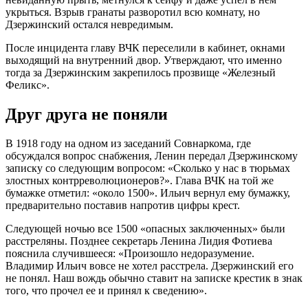
укрыться. Взрыв гранаты разворотил всю комнату, но
Дзержинский остался невредимым.
После инцидента главу ВЧК переселили в кабинет, окнами
выходящий на внутренний двор. Утверждают, что именно
тогда за Дзержинским закрепилось прозвище «Железный
Феликс».
Друг друга не поняли
В 1918 году на одном из заседаний Совнаркома, где
обсуждался вопрос снабжения, Ленин передал Дзержинскому
записку со следующим вопросом: «Сколько у нас в тюрьмах
злостных контрреволюционеров?». Глава ВЧК на той же
бумажке отметил: «около 1500». Ильич вернул ему бумажку,
предварительно поставив напротив цифры крест.
Следующей ночью все 1500 «опасных заключенных» были
расстреляны. Позднее секретарь Ленина Лидия Фотиева
пояснила случившееся: «Произошло недоразумение.
Владимир Ильич вовсе не хотел расстрела. Дзержинский его
не понял. Наш вождь обычно ставит на записке крестик в знак
того, что прочел ее и принял к сведению».