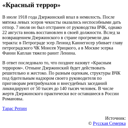
«Красный террор»
В июле 1918 года Дзержинский впал в немилость. После
мятежа левых эсеров чекисты оказались неспособными дать
отпор. 7 июля он был отстранен от руководства ВЧК, однако
22 августа вновь восстановлен в своей должности. Вслед за
возвращением Дзержинского в стране прогремели два
теракта: в Петрограде эсер Леонид Каннегисер убивает главу
петроградского ЧК Моисея Урицкого, а в Москве эсерка
Фанни Каплан тяжело ранит Ленина.
В ответ последовало то, что позднее назовут «Красным
террором». Отныне Дзержинский будет действовать
решительно и жестоко. По разным оценкам, структуры ВЧК
под бдительным надзором своего руководителя по
приговорам ревтрибуналов и внесудебных заседаний
ликвидируют от 50 тысяч до 140 тысяч человек. В числе
жертв Дзержинского практически все оставшиеся в России
Романовы.
Тарас Репин
Источник:
©
Русская Семерка