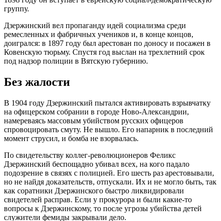
группу.
Дзержинский вел пропаганду идей социализма среди
ремесленных и фабричных учеников и, в конце концов,
доигрался: в 1897 году был арестован по доносу и посажен в
Ковенскую тюрьму. Спустя год выслан на трехлетний срок
под надзор полиции в Вятскую губернию.
Без жалости
В 1904 году Дзержинский пытался активировать взрывчатку
на офицерском собрании в городе Ново-Александрии,
намереваясь массовым убийством русских офицеров
спровоцировать смуту. Не вышло. Его напарник в последний
момент струсил, и бомба не взорвалась.
По свидетельству коллег-революционеров Феликс
Дзержинский беспощадно убивал всех, на кого падало
подозрение в связях с полицией. Его шесть раз арестовывали,
но не найдя доказательств, отпускали. Их и не могло быть, так
как соратники Дзержинского быстро ликвидировали
свидетелей расправ. Если у прокурора и были какие-то
вопросы к Дзержинскому, то после угрозы убийства детей
служители фемиды закрывали дело.