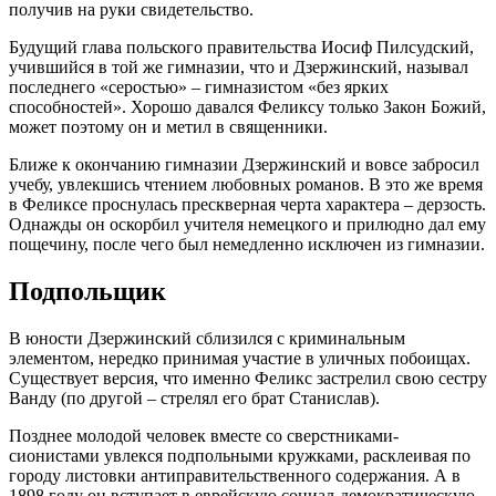
получив на руки свидетельство.
Будущий глава польского правительства Иосиф Пилсудский,
учившийся в той же гимназии, что и Дзержинский, называл
последнего «серостью» – гимназистом «без ярких
способностей». Хорошо давался Феликсу только Закон Божий,
может поэтому он и метил в священники.
Ближе к окончанию гимназии Дзержинский и вовсе забросил
учебу, увлекшись чтением любовных романов. В это же время
в Феликсе проснулась прескверная черта характера – дерзость.
Однажды он оскорбил учителя немецкого и прилюдно дал ему
пощечину, после чего был немедленно исключен из гимназии.
Подпольщик
В юности Дзержинский сблизился с криминальным
элементом, нередко принимая участие в уличных побоищах.
Существует версия, что именно Феликс застрелил свою сестру
Ванду (по другой – стрелял его брат Станислав).
Позднее молодой человек вместе со сверстниками-
сионистами увлекся подпольными кружками, расклеивая по
городу листовки антиправительственного содержания. А в
1898 году он вступает в еврейскую социал-демократическую