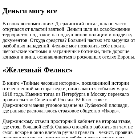
Деньги могу все
В своих воспоминаниях Дзержинский писал, как он часто
откупался от властей взяткой. Деньги шли на освобождение
террористов под залог, на подкуп чинов полиции и подделку
документов. Откуда средства? Большей частью это выручка от
разбойных нападений. Феликс мог позволить себе носить
щегольские костюмы и заграничные ботинки, пить дорогие
коньяки и вина, останавливаться в роскошных отелях Европы.
«Железный Феликс»
В книге «Тайные часовые истории», посвященной истории
отечественной контрразведки, описываются события марта
1918 года. Именно тогда из Петербурга в Москву переехало
правительство Советской России. ВЧК во главе с
Дзержинским занял угловое здание на Лубянской площади,
где раньше располагалось страховое общество «Якорь».
Дзержинскому отвели просторный кабинет на втором этаже,
где стоял большой сейф. Однако спокойно работать он там не
смог: вскоре в окно влетела ручная граната – чекист, проявив
невиданную прыть, метнулся к сейфу и даже успел в нем