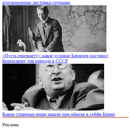
агитационные листовки глупыми
«Пусть признает!»: какое условие Брежнев поставил
Керенскому для приезда в СССР
Какие странные вещи нашли при обыске в сейфе Берии
Реклама