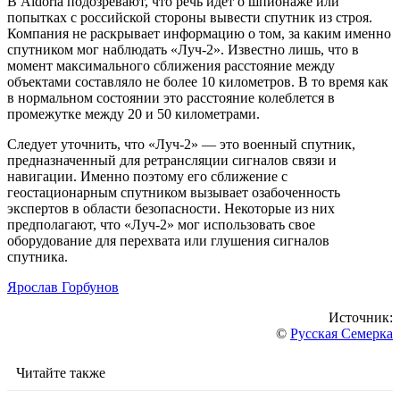
В Aldoria подозревают, что речь идет о шпионаже или
попытках с российской стороны вывести спутник из строя.
Компания не раскрывает информацию о том, за каким именно
спутником мог наблюдать «Луч-2». Известно лишь, что в
момент максимального сближения расстояние между
объектами составляло не более 10 километров. В то время как
в нормальном состоянии это расстояние колеблется в
промежутке между 20 и 50 километрами.
Следует уточнить, что «Луч-2» — это военный спутник,
предназначенный для ретрансляции сигналов связи и
навигации. Именно поэтому его сближение с
геостационарным спутником вызывает озабоченность
экспертов в области безопасности. Некоторые из них
предполагают, что «Луч-2» мог использовать свое
оборудование для перехвата или глушения сигналов
спутника.
Ярослав Горбунов
Источник:
©
Русская Семерка
Читайте также