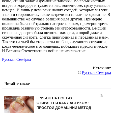
белье, синий халат и домашние тапочки. Во время частных
встреч в коридоре и туалете в нас, конечно же, сразу узнавали
немцев. И лишь у немногих наших соседей, которых мы уже
знали и сторонились, такие встречи вызывали негодование. В
большинстве же случаев реакция была другой. Примерно
половина была нейтрально настроена к нам, примерно треть
проявляла различную степень заинтересованности. Высшей
степенью доверия была щепотка махорки, а порой даже и
скрученная сигарета, слегка прикуренная и переданная нам».
Так что на чьей бы стороне ты ни был, случаются ситуации,
когда человеческое в отношениях побеждает идеологическое.
И Великая Отечественная война не исключение.
Русская Семёрка
Источник:
©
Русская Семерка
Читайте также
i
ГРИБОК НА НОГТЯХ
СТИРАЕТСЯ КАК ЛАСТИКОМ!
ПРОСТОЙ ДОМАШНИЙ МЕТОД