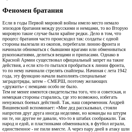
Феномен братания
Если в годы Первой мировой войны имело место немало
эпизодов братания между русскими и немцами, то во Вторую
мировую такие случае были крайне редки. Дело в том, что
процесс братания часто происходил так: солдаты с одной
стороны вылезали из окопов, перебегали линию фронта и
начинали обниматься с бывшими врагами или обмениваться
рукопожатиями, делиться вещами и припасами. Однако в
Красной Армии существовал официальный запрет на такие
действия, а если кто-то пытался пробраться к линии фронта,
то по нему начинали стрелять снайперы. Начиная с лета 1942
года, эту функцию начали выполнять специальные
заградотряды, затем – СМЕРШ, поэтому желающих
«дружить» с немцами особо не было.
Тем не менее имеются свидетельства того, что и советская, и
немецкая стороны старались, где это возможно, избегать
ненужных боевых действий. Так, наш современник Андрей
Вишневский вспоминает: «Мне дед рассказывал, стояли
напротив друг друга иногда неделями, но команды на штурм
ни те, ни другие не давали, что-то в штабах соображали. Так
народ и едой, и пластинками обменивался, в футбол играли,
единственное - не пили вместе. А через пару дней в атаку шли