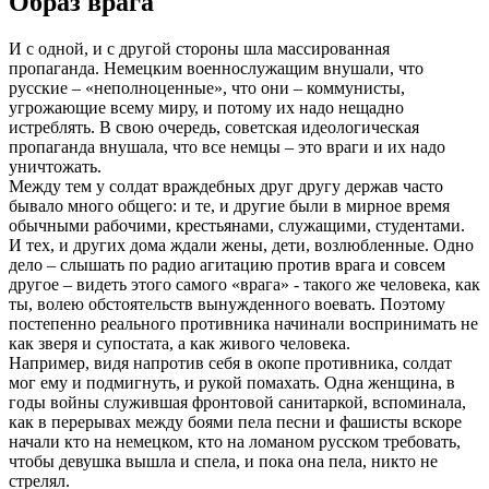
Образ врага
И с одной, и с другой стороны шла массированная
пропаганда. Немецким военнослужащим внушали, что
русские – «неполноценные», что они – коммунисты,
угрожающие всему миру, и потому их надо нещадно
истреблять. В свою очередь, советская идеологическая
пропаганда внушала, что все немцы – это враги и их надо
уничтожать.
Между тем у солдат враждебных друг другу держав часто
бывало много общего: и те, и другие были в мирное время
обычными рабочими, крестьянами, служащими, студентами.
И тех, и других дома ждали жены, дети, возлюбленные. Одно
дело – слышать по радио агитацию против врага и совсем
другое – видеть этого самого «врага» - такого же человека, как
ты, волею обстоятельств вынужденного воевать. Поэтому
постепенно реального противника начинали воспринимать не
как зверя и супостата, а как живого человека.
Например, видя напротив себя в окопе противника, солдат
мог ему и подмигнуть, и рукой помахать. Одна женщина, в
годы войны служившая фронтовой санитаркой, вспоминала,
как в перерывах между боями пела песни и фашисты вскоре
начали кто на немецком, кто на ломаном русском требовать,
чтобы девушка вышла и спела, и пока она пела, никто не
стрелял.