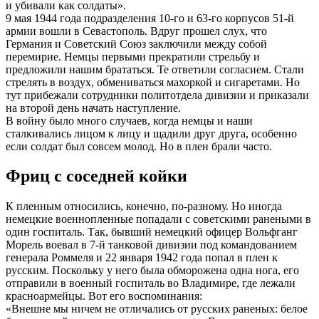
и убивали как солдаты».
9 мая 1944 года подразделения 10-го и 63-го корпусов 51-й
армии вошли в Севастополь. Вдруг прошел слух, что
Германия и Советский Союз заключили между собой
перемирие. Немцы первыми прекратили стрельбу и
предложили нашим брататься. Те ответили согласием. Стали
стрелять в воздух, обмениваться махоркой и сигаретами. Но
тут прибежали сотрудники политотдела дивизии и приказали
на второй день начать наступление.
В войну было много случаев, когда немцы и наши
сталкивались лицом к лицу и щадили друг друга, особенно
если солдат был совсем молод. Но в плен брали часто.
Фриц с соседней койки
К пленным относились, конечно, по-разному. Но иногда
немецкие военнопленные попадали с советскими ранеными в
один госпиталь. Так, бывший немецкий офицер Вольфганг
Морель воевал в 7-й танковой дивизии под командованием
генерала Роммеля и 22 января 1942 года попал в плен к
русским. Поскольку у него была обморожена одна нога, его
отправили в военный госпиталь во Владимире, где лежали
красноармейцы. Вот его воспоминания:
«Внешне мы ничем не отличались от русских раненых: белое