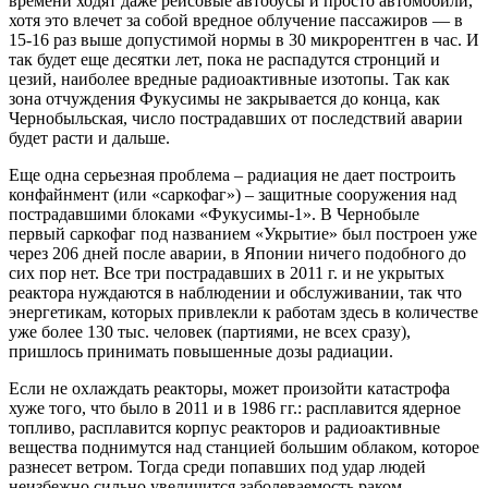
времени ходят даже рейсовые автобусы и просто автомобили,
хотя это влечет за собой вредное облучение пассажиров — в
15-16 раз выше допустимой нормы в 30 микрорентген в час. И
так будет еще десятки лет, пока не распадутся стронций и
цезий, наиболее вредные радиоактивные изотопы. Так как
зона отчуждения Фукусимы не закрывается до конца, как
Чернобыльская, число пострадавших от последствий аварии
будет расти и дальше.
Еще одна серьезная проблема – радиация не дает построить
конфайнмент (или «саркофаг») – защитные сооружения над
пострадавшими блоками «Фукусимы-1». В Чернобыле
первый саркофаг под названием «Укрытие» был построен уже
через 206 дней после аварии, в Японии ничего подобного до
сих пор нет. Все три пострадавших в 2011 г. и не укрытых
реактора нуждаются в наблюдении и обслуживании, так что
энергетикам, которых привлекли к работам здесь в количестве
уже более 130 тыс. человек (партиями, не всех сразу),
пришлось принимать повышенные дозы радиации.
Если не охлаждать реакторы, может произойти катастрофа
хуже того, что было в 2011 и в 1986 гг.: расплавится ядерное
топливо, расплавится корпус реакторов и радиоактивные
вещества поднимутся над станцией большим облаком, которое
разнесет ветром. Тогда среди попавших под удар людей
неизбежно сильно увеличится заболеваемость раком.