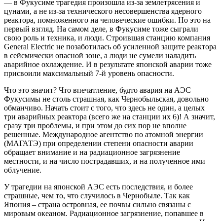
— в Фукусиме трагедия произошла из-за землетрясения и
цунами, а не из-за технического несовершенства ядерного
реактора, помноженного на человеческие ошибки. Но это на
первый взгляд. На самом деле, в Фукусиме тоже сыграли
свою роль и техника, и люди. Строившая станцию компания
General Electric не позаботилась об усиленной защите реактора
в сейсмически опасной зоне, а люди не сумели наладить
аварийное охлаждение. И в результате японской аварии тоже
присвоили максимальный 7-й уровень опасности.
Что это значит? Что впечатление, будто авария на АЭС
Фукусимы не столь страшная, как Чернобыльская, довольно
обманчиво. Начать стоит с того, что здесь не один, а целых
три аварийных реактора (всего же на станции их 6)! А значит,
сразу три проблемы, и при этом до сих пор не вполне
решенные. Международное агентство по атомной энергии
(МАГАТЭ) при определении степени опасности аварии
обращает внимание и на радиационное загрязнение
местности, и на число пострадавших, и на полученное ими
облучение.
У трагедии на японской АЭС есть последствия, и более
страшные, чем то, что случилось в Чернобыле. Так как
Япония – страна островная, ее почвы сильно связаны с
мировым океаном. Радиационное загрязнение, попавшее в