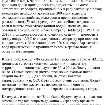
грунтовые воды, через них неминуемо попадает в океан. И
довольно долго приходилось это допускать – помимо
естественных осадков, проникающих в радиоактивную почву,
ежедневно атомщики закачивали 300 тонн воды для
охлаждения аварийных реакторов и предотвращения их
расплавления). Чтобы преодолеть дальнейшее отравление
всей планеты этой отработанной водой, японцам, как
объявила Tokyo Electric Power Company Holdings (TEPCO), к
2016 г. пришлось построить «ледяную стену» — заморозить
почву вокруг АЭС (и поддерживать заморозку при помощи
жидкого азота). Это стоило более 270 млн евро. Зараженная
вода практически не проникает сквозь мерзлую почву и
остается на станции.
Кроме того, вокруг «Фукусимы-1», также как и вокруг ЧАЭС,
пришлось устроить «зону отчуждения» — закрытые
территории, в японском случае не 30, а 20 км. Эвакуировано
было 300 тыс. человек (почти столько же, сколько после
аварии на ЧАЭС). Для Японии, не столь богатой
территориями, как СССР, эти потери очень ощутимы. Людей
не могли толком расселить несколько лет, и многие
пострадавшие японцы жили во временных жилищах годами.
К тому же, в отличие от Чернобыля, Фукусиму из-за нехватки
земель не удалось закрыть до конца – через зону время от