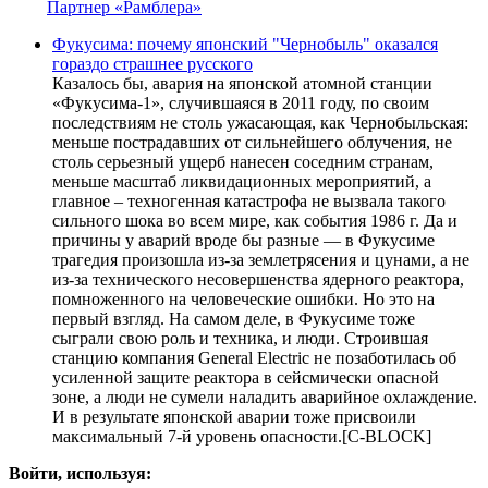
Партнер «Рамблера»
Фукусима: почему японский "Чернобыль" оказался
гораздо страшнее русского
Казалось бы, авария на японской атомной станции
«Фукусима-1», случившаяся в 2011 году, по своим
последствиям не столь ужасающая, как Чернобыльская:
меньше пострадавших от сильнейшего облучения, не
столь серьезный ущерб нанесен соседним странам,
меньше масштаб ликвидационных мероприятий, а
главное – техногенная катастрофа не вызвала такого
сильного шока во всем мире, как события 1986 г. Да и
причины у аварий вроде бы разные — в Фукусиме
трагедия произошла из-за землетрясения и цунами, а не
из-за технического несовершенства ядерного реактора,
помноженного на человеческие ошибки. Но это на
первый взгляд. На самом деле, в Фукусиме тоже
сыграли свою роль и техника, и люди. Строившая
станцию компания General Electric не позаботилась об
усиленной защите реактора в сейсмически опасной
зоне, а люди не сумели наладить аварийное охлаждение.
И в результате японской аварии тоже присвоили
максимальный 7-й уровень опасности.[С-BLOCK]
Войти, используя: