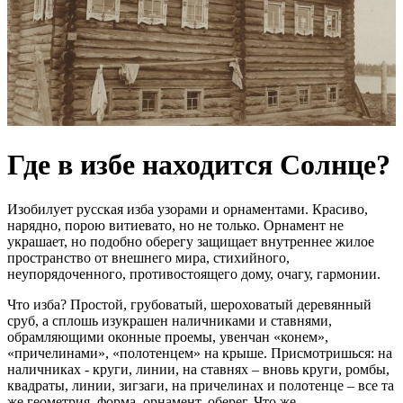
Где в избе находится Солнце?
Изобилует русская изба узорами и орнаментами. Красиво,
нарядно, порою витиевато, но не только. Орнамент не
украшает, но подобно оберегу защищает внутреннее жилое
пространство от внешнего мира, стихийного,
неупорядоченного, противостоящего дому, очагу, гармонии.
Что изба? Простой, грубоватый, шероховатый деревянный
сруб, а сплошь изукрашен наличниками и ставнями,
обрамляющими оконные проемы, увенчан «конем»,
«причелинами», «полотенцем» на крыше. Присмотришься: на
наличниках - круги, линии, на ставнях – вновь круги, ромбы,
квадраты, линии, зигзаги, на причелинах и полотенце – все та
же геометрия, форма, орнамент, оберег. Что же