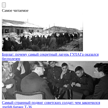
Самое читаемое
Борлаг: почему самый секретный лагерь ГУЛАГа оказался
бесполезен
Самый странный подвиг советских солдат: чем закончился
дрейф баржи Т-36