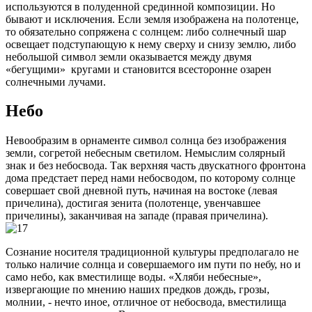
используются в полуденной срединной композиции. Но
бывают и исключения. Если земля изображена на полотенце,
то обязательно сопряжена с солнцем: либо солнечный шар
освещает подступающую к нему сверху и снизу землю, либо
небольшой символ земли оказывается между двумя
«бегущими» кругами и становится всесторонне озарен
солнечными лучами.
Небо
Невообразим в орнаменте символ солнца без изображения
земли, согретой небесным светилом. Немыслим солярный
знак и без небосвода. Так верхняя часть двускатного фронтона
дома предстает перед нами небосводом, по которому солнце
совершает свой дневной путь, начиная на востоке (левая
причелина), достигая зенита (полотенце, увенчавшее
причелины), заканчивая на западе (правая причелина).
Сознание носителя традиционной культуры предполагало не
только наличие солнца и совершаемого им пути по небу, но и
само небо, как вместилище воды. «Хляби небесные»,
извергающие по мнению наших предков дождь, грозы,
молнии, - нечто иное, отличное от небосвода, вместилища