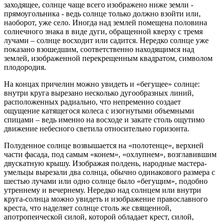
заходящее, солнце чаще всего изображено ниже земли -
прямоугольника - ведь солнце только должно взойти или,
наоборот, уже село. Иногда над землей помещена половина
солнечного знака в виде дуги, обращенной кверху с тремя
лучами – солнце восходит или садится. Нередко солнце уже
показано взошедшим, соответственно находящимся над
землей, изображенной перекрещенным квадратом, символом
плодородия.
На концах причелин можно увидеть и «бегущее» солнце:
внутри круга вырезано несколько дугообразных линий,
расположенных радиально, что непременно создает
ощущение катящегося колеса с изогнутыми объемными
спицами – ведь именно на восходе и закате столь ощутимо
движение небесного светила относительно горизонта.
Полуденное солнце возвышается на «полотенце», верхней
части фасада, под самым «конем», «охлупнем», возглавившим
двускатную крышу. Изображая полдень, народные мастера-
умельцы вырезали два солнца, обычно одинакового размера с
шестью лучами или одно солнце было «бегущим», подобно
утреннему и вечернему. Нередко над солнцем или внутри
круга-солнца можно увидеть и изображение православного
креста, что наделяет солнце столь же священной,
апотропеической силой, которой обладает крест, силой,