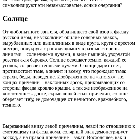
символизируют эти незамысловатые, ясные очертания?
Солнце
От любопытного зрителя, обратившего свой взор к фасаду
русской избы, не ускользнет обилие солярных знаков,
вырубленных или выпиленных в виде круга, круга с крестом
внутри, полукруга с расходящимися в разные стороны
линиями – солнечными лучами, в виде пышной, узорчатой
розетки а-ля барокко. Солнце освещает землю, каждый ее
уголок, согревает теплыми лучами. Солнце дарит свет,
противостоит тьме, а значит и всему, что порождает тьма:
страхи, беды, неведение. Изображенное на «кистях», т.е.
концах причелин – наклонных досок, прикрывающих со
стороны фасада кровлю крыши, а так же изображенное на
«полотенце» - доске, скрывающей стык причелин, солнце
оберегает избу, ее домочадцев от нечистого, враждебного,
темного.
Вырезанный внизу левой причелины, левой по отношению к
смотрящему на фасад дома, солярный знак демонстрирует
восход, а на правой причелине – закат. Восходящее, как и