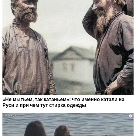
«Не мытьем, так катаньем»: что именно катали на
Руси и при чем тут стирка одежды
i