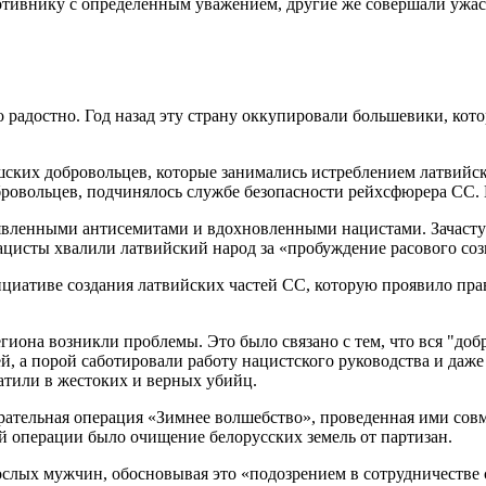
противнику с определенным уважением, другие же совершали уж
 радостно. Год назад эту страну оккупировали большевики, кот
ких добровольцев, которые занимались истреблением латвийски
бровольцев, подчинялось службе безопасности рейхсфюрера СС. 
ъявленными антисемитами и вдохновленными нацистами. Зачастую 
Нацисты хвалили латвийский народ за «пробуждение расового соз
циативе создания латвийских частей СС, которую проявило прав
иона возникли проблемы. Это было связано с тем, что вся "добр
, а порой саботировали работу нацистского руководства и даже п
атили в жестоких и верных убийц.
ательная операция «Зимнее волшебство», проведенная ими сов
ой операции было очищение белорусских земель от партизан.
ослых мужчин, обосновывая это «подозрением в сотрудничестве 