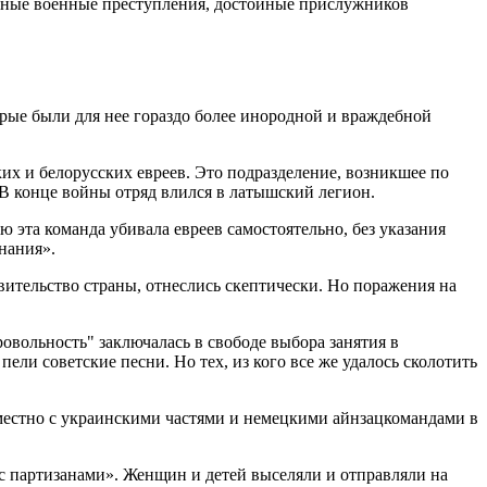
асные военные преступления, достойные прислужников
орые были для нее гораздо более инородной и враждебной
х и белорусских евреев. Это подразделение, возникшее по
В конце войны отряд влился в латышский легион.
эта команда убивала евреев самостоятельно, без указания
нания».
ительство страны, отнеслись скептически. Но поражения на
овольность" заключалась в свободе выбора занятия в
ели советские песни. Но тех, из кого все же удалось сколотить
местно с украинскими частями и немецкими айнзацкомандами в
с партизанами». Женщин и детей выселяли и отправляли на