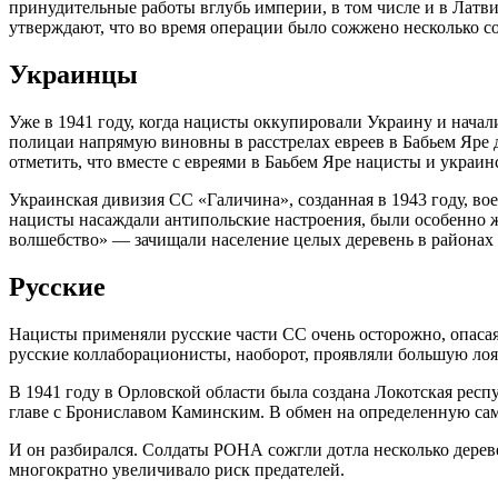
принудительные работы вглубь империи, в том числе и в Лат
утверждают, что во время операции было сожжено несколько с
Украинцы
Уже в 1941 году, когда нацисты оккупировали Украину и нача
полицаи напрямую виновны в расстрелах евреев в Бабьем Яре д
отметить, что вместе с евреями в Баьбем Яре нацисты и укра
Украинская дивизия СС «Галичина», созданная в 1943 году, во
нацисты насаждали антипольские настроения, были особенно ж
волшебство» — зачищали население целых деревень в районах 
Русские
Нацисты применяли русские части СС очень осторожно, опасаяс
русские коллаборационисты, наоборот, проявляли большую лоя
В 1941 году в Орловской области была создана Локотская ре
главе с Брониславом Каминским. В обмен на определенную сам
И он разбирался. Солдаты РОНА сожгли дотла несколько дерев
многократно увеличивало риск предателей.