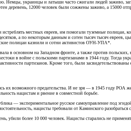
вию. Немцы, украинцы и латыши часто сжигали людей заживо, за
отен деревень, 12000 человек были сожжены заживо, а 15000 от
ли истреблять местных евреев, им помогали туземные полицаи, 
есятков, а по некоторым данным и сотен тысяч тысяч евреев, цы
инские полицаи казнили и сотни активистов ОУН-УПА*.
евала в основном на Западном фронте, а также против польских,
естоки в войне с польскими партизанами в 1944 году. Тогда у
активности партизанов. Кроме того, были засвидетельствованы 
ь их возможного предательства. И не зря — в 1945 году РОА же
льность нацистам и рвение в совместной борьбе.
спублика — экспериментальное русское самоуправление под эги
остоятельность, нацисты требовали от Каминского разобраться с
ень, убили более 10 000 человек. Нацисты старались не примен