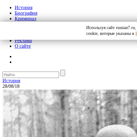
История
Биография
Криминал
СССР
Используя сайт russian7.r
Тайны
cookie, которые указаны в
Рекомендации
Реклама
О сайте
История
28/08/18