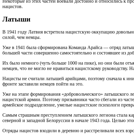
Некоторые из этих частей воевали достойно и относились к 
нацистов.
Латыши
В 1941 году Латвия встретила нацистскую оккупацию довольно
силой, чем немцы.
Уже в 1941 была сформирована Команда Арайса — отряд латышс
большей части совершенно самостоятельно и состоявшее из до
Их было немного (чуть больше 1000 на пике), но они были от
немцев, что не могло не нравиться нацистскому руководству. 
Нацисты не считали латышей арийцами, поэтому сначала к ини
фронте заставили немцев пойти на это.
Уже на этапе формирования «добровольческого» латышского лег
нацистской армии. Поэтому призывники часто сбегали из частей
армейское подразделение, умелые нацистские психологи превр
Самым страшным преступлением латышского легиона стала кар
северной и западной Белоруссии в начале 1943 года. Целью эт
Отряды нацистов входили в деревню и расстреливали всех взр