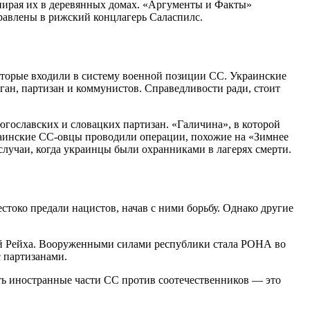
пирая их в деревянных домах. «Аргументы и Факты»
правлены в рижский концлагерь Саласпилс.
которые входили в систему военной позиции СС. Украинские
ган, партизан и коммунистов. Справедливости ради, стоит
 югославских и словацких партизан. «Галичина», в которой
краинские СС-овцы проводили операции, похожие на «Зимнее
случаи, когда украинцы были охранниками в лагерях смерти.
стоко предали нацистов, начав с ними борьбу. Однако другие
дой Рейха. Вооруженными силами республики стала РОНА во
 партизанами.
ять иностранные части СС против соотечественников — это