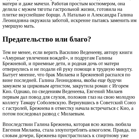
матери и даже мачехи. Работая простым костюмером, она
делила с мужем тяготы гастрольной жизни, готовила на
плитке вкуснейшие борщи. А Наталью и Александра Галина
Леонидовна окружила заботой, искренне пытаясь заменить им
умершую мать.
Предательство или благо?
Тем не менее, если верить Василию Веденееву, автору книги
«Амурные увлечения вождей», и подругам Галины
Брежневой, и приемные дети, и родная дочь от матери
отвернулись и не подали ей руку помощи в трудную минуту.
Бытует мнение, что брак Милаева и Брежневой распался по
вине последней. Галина Леонидовна, якобы еще будучи
замужем за цирковым артистом, закрутила роман с Игорем
Кио. Однако, по сведениям Веденеева, Евгений Милаев
первым дал повод для слухов, положив глаз на свою молодую
коллегу Тамару Соболевскую. Вернувшись в Советский Союз
с гастролей, Брежнева в отместку начала встречаться с Кио, а
потом последовал развод с Милаевым.
Впоследствии Галина Брежнева, которая всю жизнь любила
Евгения Милаева, стала злоупотреблять алкоголем. Правда, по
словам дочери, Брежнева пристрастилась к спиртному уже