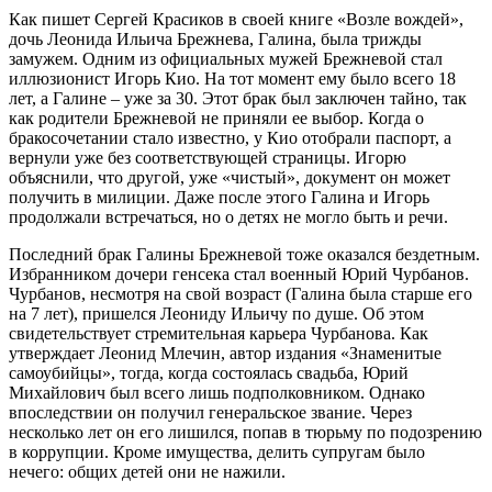
Как пишет Сергей Красиков в своей книге «Возле вождей»,
дочь Леонида Ильича Брежнева, Галина, была трижды
замужем. Одним из официальных мужей Брежневой стал
иллюзионист Игорь Кио. На тот момент ему было всего 18
лет, а Галине – уже за 30. Этот брак был заключен тайно, так
как родители Брежневой не приняли ее выбор. Когда о
бракосочетании стало известно, у Кио отобрали паспорт, а
вернули уже без соответствующей страницы. Игорю
объяснили, что другой, уже «чистый», документ он может
получить в милиции. Даже после этого Галина и Игорь
продолжали встречаться, но о детях не могло быть и речи.
Последний брак Галины Брежневой тоже оказался бездетным.
Избранником дочери генсека стал военный Юрий Чурбанов.
Чурбанов, несмотря на свой возраст (Галина была старше его
на 7 лет), пришелся Леониду Ильичу по душе. Об этом
свидетельствует стремительная карьера Чурбанова. Как
утверждает Леонид Млечин, автор издания «Знаменитые
самоубийцы», тогда, когда состоялась свадьба, Юрий
Михайлович был всего лишь подполковником. Однако
впоследствии он получил генеральское звание. Через
несколько лет он его лишился, попав в тюрьму по подозрению
в коррупции. Кроме имущества, делить супругам было
нечего: общих детей они не нажили.