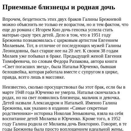
Приемные близнецы и родная дочь
Впрочем, бездетность этих двух браков Галины Брежневой
можно объяснить не только ее возрастом, но и тем фактом, что
еще до романа с Игорем Кио дочь генсека успела стать
матерью сразу трех детей. Дело в том, что в 1951 году
Брежнева познакомилась с цирковым артистом Евгением
Милаевым. Тот, в отличие от последующих мужей Галины
Леонидовны, был старше нее на 20 лет. К своим 38 годам
Милаев уже побывал в браке. Предыдущей женой Евгения
Тимофеевича, по словам Федора Раззакова, автора книги
«Свет погасших звезд», была Наталья Юрченко, бывшая
белошвейка, которая работала вместе с супругом в цирке,
правда, всего лишь в массовке.
Неизвестно, сколько просуществовал бы этот брак, если бы в
марте 1948 года Юрченко не умерла. Наталья скончалась в
родах, но на свет появились близнецы, мальчик и девочка.
Детей назвали Александром и Натальей. Именно Галина
Брежнева, как указано в издании «Самые секретные
родственники» историка Николая Зеньковича, взяла на себя
воспитание детей Милаева и Юрченко. Кроме того, в 1952
году Галина родила от Милаева дочь Викторию. Говорят, в те
годы Брежнева была просто воплощением идеальной жены,