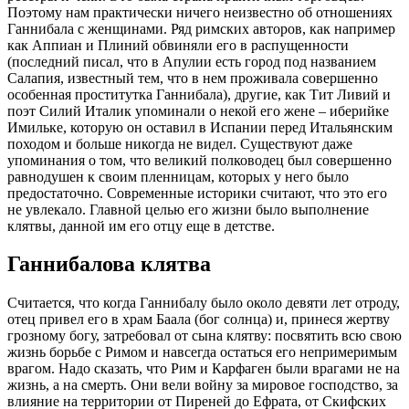
Поэтому нам практически ничего неизвестно об отношениях
Ганнибала с женщинами. Ряд римских авторов, как например
как Аппиан и Плиний обвиняли его в распущенности
(последний писал, что в Апулии есть город под названием
Салапия, известный тем, что в нем проживала совершенно
особенная проститутка Ганнибала), другие, как Тит Ливий и
поэт Силий Италик упоминали о некой его жене – иберийке
Имильке, которую он оставил в Испании перед Итальянским
походом и больше никогда не видел. Существуют даже
упоминания о том, что великий полководец был совершенно
равнодушен к своим пленницам, которых у него было
предостаточно. Современные историки считают, что это его
не увлекало. Главной целью его жизни было выполнение
клятвы, данной им его отцу еще в детстве.
Ганнибалова клятва
Считается, что когда Ганнибалу было около девяти лет отроду,
отец привел его в храм Баала (бог солнца) и, принеся жертву
грозному богу, затребовал от сына клятву: посвятить всю свою
жизнь борьбе с Римом и навсегда остаться его непримеримым
врагом. Надо сказать, что Рим и Карфаген были врагами не на
жизнь, а на смерть. Они вели войну за мировое господство, за
влияние на территории от Пиреней до Ефрата, от Скифских