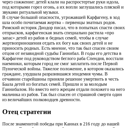
через сожжение: детей клали на распростертые руки идола,
под которыми горел огонь, а их вопли заглушались пляской и
звуками ритуальной музыки.
В случае большой опасности, угрожавшей Карфагену, в ход
шла особо почитаемая жертва – первенцы знатных родов.
Римский историк Диодор писал, что в попытках спасти своих
отпрысков, карфагенская знать специально растила «про
запас» детей из рабов и бедных семей, чтобы в случае
жертвоприношения отдать их богу как своих детей и не
приносить родных. Есть мнение, что так был спасен своим
отцом от незавидной судьбы Ганнибал. В годы его детства в
Карфагене под руководством беглого раба Спендия, восстали
наемники, которым город не смог заплатить после Первой
Пунической войны. Тяжелое положение, в котором оказались
граждане, ухудшала разразившаяся эпидемия чумы. В
отчаянии старейшины приняли решение умертвить в честь
Баала детей из богатых семей. Пришли и за молодым
Ганнибалом. Но вместо него жрецам отдали похожего на него
мальчика из рабов. Так был спасен от страшной смерти один
из величайших полководцев древности.
Отец стратегии
После знаменитой победы при Каннах в 216 году до нашей