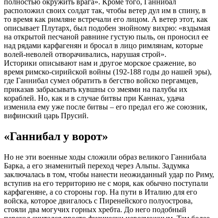
полностью окружить врага». Кроме того, Ганнибал
расположил своих солдат так, чтобы ветер дул им в спину, в
то время как римляне встречали его лицом. А ветер этот, как
описывает Плутарх, был подобен знойному вихрю: «вздымая
на открытой песчаной равнине густую пыль, он проносил ее
над рядами карфагенян и бросал в лицо римлянам, которые
волей-неволей отворачивались, нарушая строй».
Историки описывают нам и другое морское сражение, во
время римско-сирийской войны (192-188 годы до нашей эры),
где Ганнибал сумел обратить в бегство войско пергамцев,
приказав забрасывать кувшны со змеями на палубы их
кораблей. Но, как и в случае битвы при Каннах, удача
изменила ему уже после битвы – его предал его же союзник,
вифинский царь Прусий.
«Ганнибал у ворот»
Но не эти военные ходы сложили образ великого Ганнибала
Барка, а его знаменитый переход через Альпы. Задумка
заключалась в том, чтобы нанести неожиданный удар по Риму,
вступив на его территорию не с моря, как обычно поступали
карфагеняне, а со стороны гор. На пути в Италию для его
войска, которое двигалось с Пиренейского полуострова,
стояли два могучих горных хребта. До него подобный