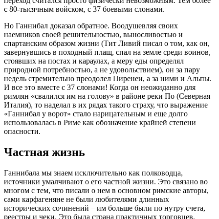
переход считался просто физически невозможным. Тем более
с 80-тысячным войском, с 37 боевыми слонами.
Но Ганнибал доказал обратное. Воодушевляя своих
наемников своей решительностью, выносливостью и
спартанским образом жизни (Тит Ливий писал о том, как он,
завернувшись в походный плащ, спал на земле среди воинов,
стоявших на постах и караулах, а меру еды определял
природной потребностью, а не удовольствием), он за пару
недель стремительно преодолел Пиренеи, а за ними и Альпы.
И все это вместе с 37 слонами! Когда он неожиданно для
римлян «свалился им на голову» в районе реки По (Северная
Италия), то наделал в их рядах такого страху, что выражение
«Ганнибал у ворот» стало нарицательным и еще долго
использовалась в Риме как обозначение крайней степени
опасности.
Частная жизнь
Ганнибала мы знаем исключительно как полководца,
источники умалчивают о его частной жизни. Это связано во
многом с тем, что писали о нем в основном римские авторы,
сами карфагеняне не были любителями длинных
исторических сочинений – им больше были по нутру счета,
реестры и чеки. Это была страна практичных торговцев.