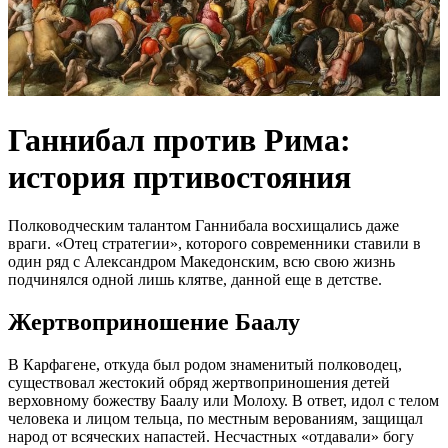
Ганнибал против Рима:
история пртивостояния
Полководческим талантом Ганнибала восхищались даже
враги. «Отец стратегии», которого современники ставили в
один ряд с Александром Македонским, всю свою жизнь
подчинялся одной лишь клятве, данной еще в детстве.
Жертвоприношение Баалу
В Карфагене, откуда был родом знаменитый полководец,
существовал жестокий обряд жертвоприношения детей
верховному божеству Баалу или Молоху. В ответ, идол с телом
человека и лицом тельца, по местным верованиям, защищал
народ от всяческих напастей. Несчастных «отдавали» богу