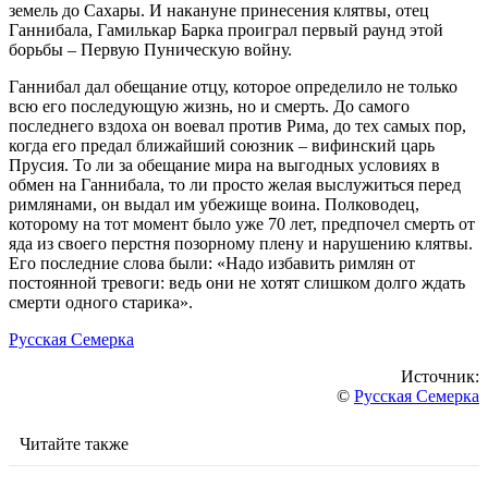
земель до Сахары. И накануне принесения клятвы, отец
Ганнибала, Гамилькар Барка проиграл первый раунд этой
борьбы – Первую Пуническую войну.
Ганнибал дал обещание отцу, которое определило не только
всю его последующую жизнь, но и смерть. До самого
последнего вздоха он воевал против Рима, до тех самых пор,
когда его предал ближайший союзник – вифинский царь
Прусия. То ли за обещание мира на выгодных условиях в
обмен на Ганнибала, то ли просто желая выслужиться перед
римлянами, он выдал им убежище воина. Полководец,
которому на тот момент было уже 70 лет, предпочел смерть от
яда из своего перстня позорному плену и нарушению клятвы.
Его последние слова были: «Надо избавить римлян от
постоянной тревоги: ведь они не хотят слишком долго ждать
смерти одного старика».
Русская Семерка
Источник:
©
Русская Семерка
Читайте также