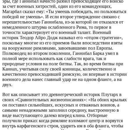
эры, где Ганнибал начисто разбил превосходящее его войско
за счет военных хитростей, один из его командующих,
Магарбал сказал ему: «Ты умеешь побеждать, но пользоваться
победой не умеешь». И если второе утверждение связано с
нерешительностью Ганнибала, из-за которой он отказался от
немедленного штурма ослабленного Рима, то первое в
точности характеризует его военный талант. Военный
историк Теодор Айро Додж называл его «отцом стратегии»,
поскольку многие из его приемов были впоследствии взяты
на вооружение римлянами, завоевавшими пол Европы.
Полководец во втором поколении, Ганнибал Барка умел в
полной мере использовать как слабости врага, так и
природные условия на поле битвы. Так, во время битвы при
Каннах, учитывая силу своей конницы, количественно и
качественно превосходившей римскую, он впервые в истории
военного дела нанес главный удар не на одном фланге, а на
двух.
Вот как описывает это древнегреческий историк Плутарх в
своих «Сравнительных жизнеописаниях»: «На обоих крыльях
он поставил сильнейших, искусных и отважных воинов, а
самыми ненадежными заполнил середину, выстроенную в
виде выступающего далеко вперед клина. Отборные
получили приказ: когда римляне взломают центр и ворвутся
внутрь карфагенского строя, ударить им в оба фланга, чтобы