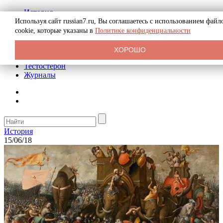
История
Биография
Используя сайт russian7.ru, Вы соглашаетесь с использованием файл
Криминал
cookie, которые указаны в
Политике конфиденциальности
Реклама на сайте
О сайте
ХОРОШО
Рекомендательные статьи
Тестостерон
Журналы
История
15/06/18