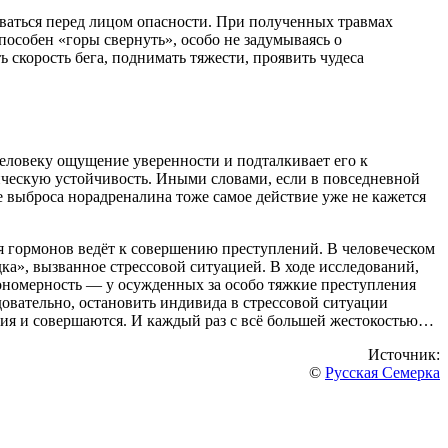
ваться перед лицом опасности. При полученных травмах
пособен «горы свернуть», особо не задумываясь о
 скорость бега, поднимать тяжести, проявить чудеса
еловеку ощущение уверенности и подталкивает его к
ческую устойчивость. Иными словами, если в повседневной
ле выброса норадреналина тоже самое действие уже не кажется
 гормонов ведёт к совершению преступлений. В человеческом
а», вызванное стрессовой ситуацией. В ходе исследований,
ономерность — у осужденных за особо тяжкие преступления
овательно, остановить индивида в стрессовой ситуации
ения и совершаются. И каждый раз с всё большей жестокостью…
Источник:
©
Русская Семерка