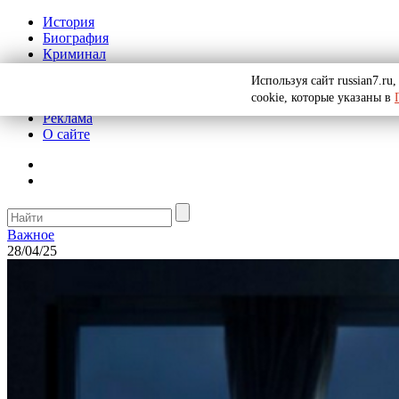
История
Биография
Криминал
СССР
Используя сайт russian7.r
Тайны
cookie, которые указаны в
Рекомендации
Реклама
О сайте
Важное
28/04/25