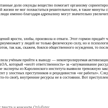
итанные доли секунды вещество помогает организму сориентиро
ой жизни не мог похвастаться решительностью, в такие минуты с
 люди именно благодаря адреналину могут значительно увеличить
ний ярости, злобы, произвола и отваги. Этот гормон придаёт ч
иумножает у людей не только физическую силу, но и психологи
отов, так как, скажем, боялся общественного осуждения, то пос
лила учёным прийти к выводу — неконтролируемая активизация
A, который «несёт ответственность» за «затуманивание рассудк
ие эксперты из Каролинского института выявили тревожную зак
нт у злостных преступников и рецидивистов «не работал». След
что-то своё), внутренние ресурсы не в состоянии. Вот преступл