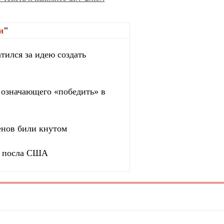
и
"
тился за идею создать
, означающего «победить» в
енов били кнутом
ь посла США