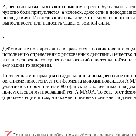
Адреналин также называют гормоном стресса. Буквально за сч
чувство боли притупляется, а человек, даже если в повседневн
последствиях. Исследования показали, что в момент опасности
выносливости или наносить удары огромной силы.
.
Действие же норадреналина выражается в возникновении ощуще
исполнению определённых рискованных действий. Вещество пр
жизни человек на совершение какого-либо поступка пойти не г
ему каким-то зазорным.
Полученная информация об адреналине и норадреналине позво
организме присутствует ген фермента моноаминоксидазы А MAO
участие в котором приняли 895 финских заключённых, шведск
присутствовал мутировавший ген А MAOA. То есть, этот ферме
(проблема ещё и в том, что каждый человек понимает под ней 