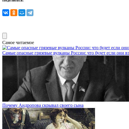
Поделиться:
Самое читаемое
Самые опасные грязевые вулканы России: что будет если они в
Почему Андропова скрывал своего сына