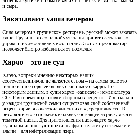
лепёшки кусочки и обмакивая их в начинку из желтка, масла
и сыра.
Заказывают хаши вечером
Сидя вечером в грузинском ресторане, русский может заказать
хаши. Грузины этого не поймут: хаши принято есть только
утром и после обильных возлияний. Этот суп-реаниматор
позволяет быстро избавиться от похмелья.
Харчо – это не суп
Харчо, вопреки мнению некоторых наших
соотечественников, не является супом – на самом деле это
полноценное горячее блюдо, сравнимое с карри. По
некоторым данным, в супы харчо «записала» номенклатура
СССР во время подготовки сборников рецептов. Изначально
у каждой грузинской семьи существовал свой собственный
рецепт харчо, а советские чиновники «усреднили» его. В
результате этого появилось блюдо, состоящее из риса, мяса и
томатной пасты. Для приготовления настоящего харчо
кулинары используют орехи, шафран, телятину и ткемали из
алычи – для нейтрализации жира.