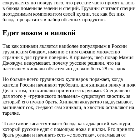
сокрушается по поводу того, что русские часто просят класть
в блюда поменьше зелени и специй. Грузины считают специи
неотделимым компонентом своей кухни, так как без них
блюда превратятся в набор обычных продуктов.
Едят ножом и вилкой
Так как хинкали является наиболее популярным в России
грузинским блюдом, именно с ним связано множество
странных для грузин поверий. К примеру, шеф-повар Мамия
Джождуа недоумевает, почему русские решили, что на
настоящем хинкали обязательно должно быть 28 складок.
Но больше всего грузинских кулинаров поражает, когда
жители России начинают требовать для хинкали вилку и нож.
Дело в том, что хинкали принято есть руками. Специально
для этого у «грузинского пельменя» существует хвостик, за
который его нужно брать. Хинкали аккуратно надкусывают,
выпивают сок, съедают сам хинкали, а хвостик оставляют на
тарелке.
То же самое касается такого блюда как аджарский хачапури,
который русские едят с помощью ножа и вилки. Его принято
брать руками и начинать есть «с хвостика», отламывая от