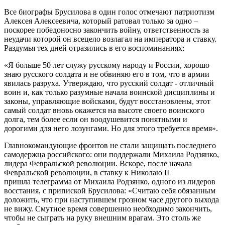
Все биографы Брусилова в один голос отмечают патриотизм
Алексея Алексеевича, который ратовал только за одно –
поскорее победоносно закончить войну, ответственность за
неудачи которой он всецело возлагал на императора и ставку.
Раздумья тех дней отразились в его воспоминаниях:
«Я больше 50 лет служу русскому народу и России, хорошо
знаю русского солдата и не обвиняю его в том, что в армии
явилась разруха. Утверждаю, что русский солдат - отличный
воин и, как только разумные начала воинской дисциплины и
законы, управляющие войсками, будут восстановлены, этот
самый солдат вновь окажется на высоте своего воинского
долга, тем более если он воодушевится понятными и
дорогими для него лозунгами. Но для этого требуется время».
Главнокомандующие фронтов не стали защищать последнего
самодержца российского: они поддержали Михаила Родзянко,
лидера Февральской революции. Вскоре, после начала
Февральской революции, в ставку к Николаю II
пришла телеграмма от Михаила Родзянко, одного из лидеров
восстания, с припиской Брусилова: «Считаю себя обязанным
доложить, что при наступившем грозном часе другого выхода
не вижу. Смутное время совершенно необходимо закончить,
чтобы не сыграть на руку внешним врагам. Это столь же