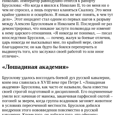
Николаю. Император равнодушно отнесся к рапорту
Брусилова: «Но когда я явился к Николаю II, то он меня ни о
чем не спросил, а лишь поручил кланяться Скалону. Это меня
крайне удивило и оскорбило. Я никак не мог понять, в чем тут
дело». Этот инцидент стал одним из первых шагов к разрыву
между Алексею Брусиловым и Николаем II. Последний не раз
демонстрировал, что никакие заслуги полководца не изменят
к нему царского отношения. «Я никогда не понимал, — писал
впоследствии Брусилов, — почему, жалуя за боевые отличия,
царь никогда не высказывал мне, по крайней мере, своей
благодарности; он как будто бы боялся переперчить и
выдвинуть того, кто заслужил своей работой то или иное
отличие».
«Лошадиная академия»
Брусилову удалось воссоздать боевой дух русской кавалерии,
коим она славилась в XVIII веке при Петре I. «Лошадиная
академия» Брусилова, как часто ее называли, была известна
своей строгой подготовкой и дисциплиной. Его подчиненные
умели все: начиная от манежа, заканчивая парфосной охотой –
погоней за зверем, когда группа всадников загоняет животное
в условиях пересеченной местности. Брусилов добился
внедрения этого нововведения повсеместно в русской
кавалерии. Кроме того, он добился того, что офицеры-