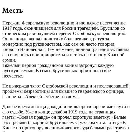
Месть
Пережив Февральскую революцию и июньское наступление
1917 года, окончившееся для России трагедией, Брусилов со
стоическим равнодушием перенес Октябрьскую революцию.
Он не поддерживал политику большевиков, ратуя за
монархию под руководством, как сам он часто говорил,
«нового Наполеона». Тем не менее, личная трагедия заставила
его изменить свои приоритеты и встать на сторону Красной
армии.
Тяжелый период гражданской войны затронул каждую
русскую семью. В семье Брусиловых произошло свое
несчастье.
Не выдержав тягот Октябрьской революции и последовавшей
проблемы безработицы для бывшего гвардейского офицера,
сын четы - Алексей - убегает из дома.
Долгое время до отца доходили лишь противоречивые слухи о
его судьбе. Уже в конце декабря 1919 года на страницах
газеты «Боевая правда» он прочел короткую заметку: «Белые
расстреляли б. корнета Брусилова». С ужасом читал отец: «В
Киеве по приговору военно-полевого суда белыми расстрелян