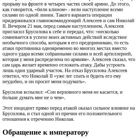
прорыву на фронте в четырех частях своей армии. До этого,
как говорится, «били клином» - вели наступление всеми
силами по одной линии. Такого варианта операции
придерживался главнокомандующий Алексеев и сам Николай
II. Вечером 21 мая, перед самым наступлением, Алексеев
пригласил Брусилова к себе и передал, что: «несколько
сомневается в успехе моих активных действий вследствие
необычного способа, которым я его предпринимаю, то есть
атаки противника одновременно во многих местах вместо
одного удара всеми собранными силами и всей артиллерией,
которая у меня распределена по армиям». Алексеев сказал, что
сам царь желает временно отложить атаку. Дабы устроить
лишь один ударный участок. На отказ Брусилова Алексеев
ответил, что Николай II «уже лег спать и будить его ему
неудобно, и он просит меня подумать».
Брусилов вспылил: «Сон верховного меня не касается, и
больше думать мне не о чем».
Этот инцидент прямо перед атакой оказал сильное влияние на
Брусилова, и стал одной из причин его положительного
отношения к отречению Николая.
Обращение к императору