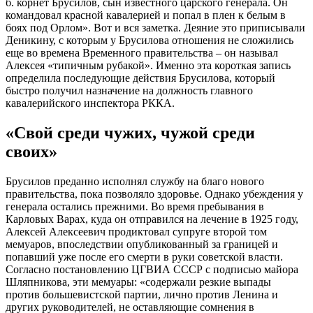
б. корнет Брусилов, сын известного царского генерала. Он
командовал красной кавалерией и попал в плен к белым в
боях под Орлом». Вот и вся заметка. Деяние это приписывали
Деникину, с которым у Брусилова отношения не сложились
еще во времена Временного правительства – он называл
Алексея «типичным рубакой». Именно эта короткая запись
определила последующие действия Брусилова, который
быстро получил назначение на должность главного
кавалерийского инспектора РККА.
«Свой среди чужих, чужой среди
своих»
Брусилов преданно исполнял службу на благо нового
правительства, пока позволяло здоровье. Однако убеждения у
генерала остались прежними. Во время пребывания в
Карловых Варах, куда он отправился на лечение в 1925 году,
Алексей Алексеевич продиктовал супруге второй том
мемуаров, впоследствии опубликованный за границей и
попавший уже после его смерти в руки советской власти.
Согласно постановлению ЦГВИА СССР с подписью майора
Шляпникова, эти мемуары: «содержали резкие выпады
против большевистской партии, лично против Ленина и
других руководителей, не оставляющие сомнения в