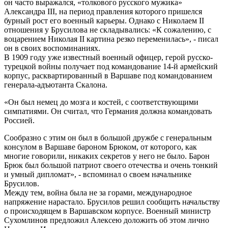
он часто выражался, «толкового русского мужика»
Александра III, на период правления которого пришелся
бурный рост его военный карьеры. Однако с Николаем II
отношения у Брусилова не складывались: «К сожалению, с
воцарением Николая II картина резко переменилась», - писал
он в своих воспоминаниях.
В 1909 году уже известный военный офицер, герой русско-
турецкой войны получает под командование 14-й армейский
корпус, расквартированный в Варшаве под командованием
генерала-адъютанта Скалона.
«Он был немец до мозга и костей, с соответствующими
симпатиями. Он считал, что Германия должна командовать
Россией.
Сообразно с этим он был в большой дружбе с генеральным
консулом в Варшаве бароном Брюком, от которого, как
многие говорили, никаких секретов у него не было. Барон
Брюк был большой патриот своего отечества и очень тонкий
и умный дипломат», - вспоминал о своем начальнике
Брусилов.
Между тем, война была не за горами, международное
напряжение нарастало. Брусилов решил сообщить начальству
о происходящем в Варшавском корпусе. Военный министр
Сухомлинов предложил Алексею доложить об этом лично