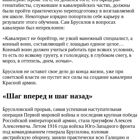
генштабисты, служившие в кавалерийских частях, должны
были пройти практическую переподготовку в возглавляемой
им школе. Некоторые изрядно попортили себе карьеру в
результате этого обучения. Сам Брусилов в вопросах
кавалерии был непреклонен:
«Кавалерист не борейтор, не узкий манежный специалист, а
конный воин, составляющий с лошадью единое целое…
Конный воин должен учиться работать при всяких условиях,
то есть по всякому грунту, в гололедицу, в глубоком снегу, в
мороз, в оттепель, днем, ночью».
Брусилов не оставит свое дело до конца жизни, уже при
советской власти он пустит все силы на создание кавалерии
Красной армии.
«Шаг вперед и шаг назад»
Брусиловский прорыв, самая успешная наступательная
операция Первой мировой войны и последняя крупная победа
Российской императорской армии, стала триумфом Алексея
Алексеевича. Летом 1916 года войска Юго-Западного фронта
под командованием генерала Брусилова, взломав
австрийскую оборону, заняли практически всю Галицию и