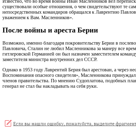
Известно, что во время войны Иван Масленников вел переписк
существовали особые отношения, о чем свидетельствуют те сам
непосредственных командиров обращался к Лаврентию Павлови
уважением к Вам. Масленников».
После войны и ареста Берии
Возможно, именно благодаря покровительству Берии в послево
Павловича, Сталин не любил Масленникова за манеру все время
гитлеровской Германией он был назначен заместителем коман
заместителя министра внутренних дел СССР.
Однако в 1953 году Лаврентий Берия был арестован, а через н
Воспоминания опасного свидетеля», Масленникова принуждали 
членов правительства. По мнению Судоплатова, подобных плано
генерал не стал бы накладывать на себя руки.