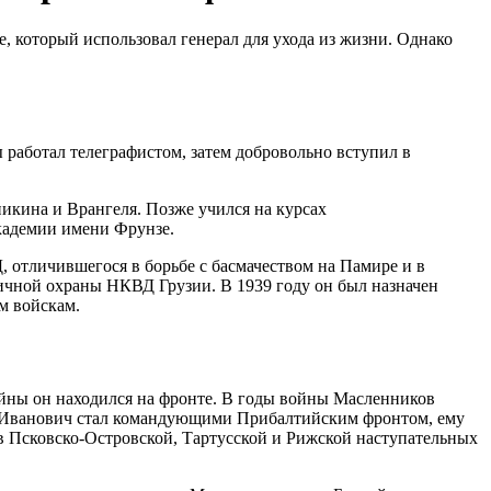
, который использовал генерал для ухода из жизни. Однако
работал телеграфистом, затем добровольно вступил в
икина и Врангеля. Позже учился на курсах
кадемии имени Фрунзе.
 отличившегося в борьбе с басмачеством на Памире и в
ичной охраны НКВД Грузии. В 1939 году он был назначен
м войскам.
йны он находился на фронте. В годы войны Масленников
ан Иванович стал командующими Прибалтийским фронтом, ему
в Псковско-Островской, Тартусской и Рижской наступательных