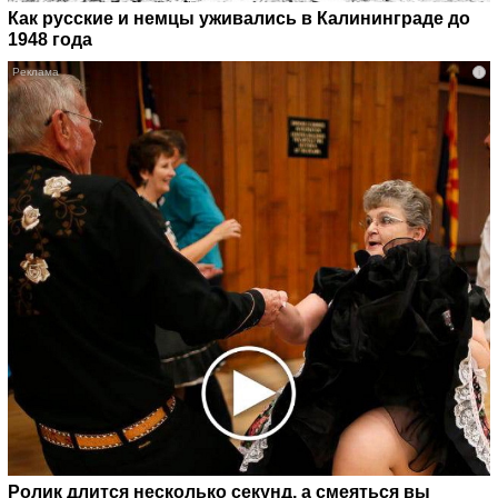
Как русские и немцы уживались в Калининграде до
1948 года
i
Ролик длится несколько секунд, а смеяться вы