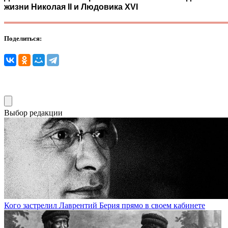
жизни Николая II и Людовика XVI
Поделиться:
Выбор редакции
Кого застрелил Лаврентий Берия прямо в своем кабинете