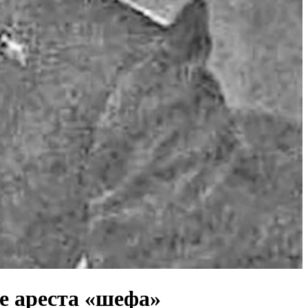
е ареста «шефа»