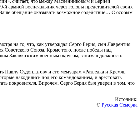
лин», считает, что между Масленниковым и Берией
39-й армией военачальник через головы представителей своих
 Ваше обещание оказывать возможное содействие… С особым
тря на то, что, как утверждал Серго Берия, сын Лаврентия
оя Советского Союза. Кроме того, после победы над
ющим Закавказским военным округом, занимал должность
ть Павлу Судоплатову и его мемуарам «Разведка и Кремль.
торые находились под его командованием, и арестовать
ть покровителя. Впрочем, Серго Берия был уверен в том, что
Источник:
©
Русская Семерка