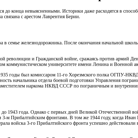
я до конца невыясненными. Историки даже расходятся в способе
 связана с арестом Лаврентия Берии.
а в семье железнодорожника. После окончания начальной школы 
ой революции и Гражданской войне, сражаясь против армий Ден
ком коммунистическом университете имени Ленина и Военной а
1935 годы был комиссаром 11-го Хорезмского полка ОГПУ-НКВД,
ность начальника отдела боевой подготовки Управления погран
заместителем наркома НКВД СССР по пограничным и внутренни
о 1943 года. Однако с первых дней Великой Отечественной во
и 3-м Прибалтийским фронтами. В том же 1944 году, когда Ив
ерала войска 3-го Прибалтийского фронта успешно действовали 