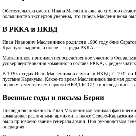
Обстоятельства смерти Ивана Масленникова до сих пор остаютс
большинство экспертов уверены, что гибель Масленникова была
В РККА и НКВД
Иван Иванович Масленников родился в 1900 году близ Саратов
Красную гвардию, а после — в ряды РККА.
Масленников принимал непосредственное участие в Февральск
усовершенствования командного состава РККА, Среднеазиатс
В 1930-х годах Иван Масленников служил в НКВД. С 1932 по 
пустыне Каракумы. Какое-то время Масленников занимал долж
первым заместителем наркома НКВД БССР, а впоследствии – 
Военные годы и письма Берии
Последнюю должность Иван Масленников занимал фактически д
командовал различными армиями, а также Северо-Кавказским 
было присвоено звание генерала армии. Под руководством ген
операциях.