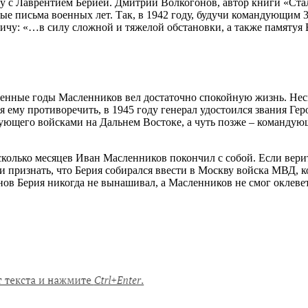
у с Лаврентием Берией. Дмитрий Волкогонов, автор книги «Ста
ые письма военных лет. Так, в 1942 году, будучи командующим 
чу: «…в силу сложной и тяжелой обстановки, а также памятуя
енные годы Масленников вел достаточно спокойную жизнь. Несмо
 ему противоречить, в 1945 году генерал удостоился звания Гер
дующего войсками на Дальнем Востоке, а чуть позже – команду
есколько месяцев Иван Масленников покончил с собой. Если вери
признать, что Берия собирался ввести в Москву войска МВД, ко
в Берия никогда не вынашивал, а Масленников не смог оклевета