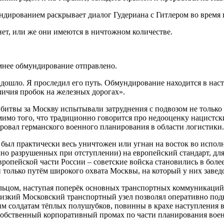
ированием раскрывает диалог Гудериана с Гитлером во время пр
ет, или же они имеются в ничтожном количестве.
мнее обмундирование отправлено.
 дошло. Я проследил его путь. Обмундирование находится в нас
аличия пробок на железных дорогах».
итвы за Москву испытывали затруднения с подвозом не только 
имо того, что традиционно говорится про недооценку нацистск
 провал германского военного планирования в области логистики.
й был практически весь уничтожен или угнан на восток во испо
о разрушенных при отступлении) на европейский стандарт, для 
ропейской части России – советские войска становились в бол
олько путём широкого охвата Москвы, на который у них заведо
ольцом, наступая поперёк основных транспортных коммуникаций
близкий Московский транспортный узел позволял оперативно под
им солдатам тёплых полушубков, повинны в крахе наступления в
 собственный корпоративный промах по части планирования вое