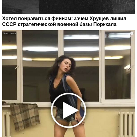
Хотел понравиться финнам: зачем Хрущев лишил
СССР стратегической военной базы Порккала
i