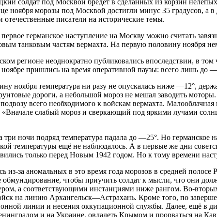
кий солдат под Москвой бредёт в сделанных из корзин нелепых
нце ноября морозы под Москвой достигли минус 35 градусов, а в
 отечественные писатели на исторические темы.
а первое германское наступление на Москву можно считать завяз
довым танковым частям вермахта. На первую половину ноября не
ком регионе неоднократно публиковались впоследствии, в том ч
ноябре пришлись на время оперативной паузы: всего лишь до ―1
ину ноября температура ни разу не опускалась ниже ―12°, дер
грунтовые дороги, а небольшой мороз не мешал заводить моторы
 подвозу всего необходимого к войскам вермахта. Малооблачная
 «Вначале слабый мороз и сверкающий под яркими лучами солнца
а три ночи подряд температура падала до ―25°. Но германское н
зкой температуры ещё не наблюдалось. А в первые же дни советс
вились только перед Новым 1942 годом. Но к тому времени нас
сь из-за аномальных в это время года морозов в средней полосе 
нее обмундирование, чтобы приучить солдат к мысли, что они до
лером, а соответствующими инстанциями ниже рангом. Во-вторы
войск на линию Архангельск—Астрахань. Кроме того, по заверш
онной линии и несения оккупационной службы. Далее, ещё в дире
енинградом и на Украине, овладеть Крымом и прорваться на Ка