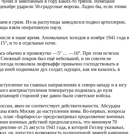
 чунях и замотанный в гору каких-то тряпок. Немецкие
 декабре ударили 50-градусные морозы. Ладно бы, если этими
шим в грязи. Из-за распутицы замедлился подвоз артиллерии,
мцы взяли оперативную паузу.
исле в наше время. Аномальных холодов в ноябре 1941 года в
5°, и то в отдельные ночи.
жась обычно в промежутке ―5° … ―10°. При этом исчезла
. Снежный покров был ещё небольшой, и он совсем не
 погода позволяла люфтваффе привычно господствовать в
 иней поднимали дух солдат, идущих, как им казалось, в
аступление на главных направлениях к северо-западу и к югу
кого контрнаступления температура поднялась до нуля
тупающей стороной уже давно были советские войска.
России, явно не соответствует действительности. Абсурдна
лжны взять Москву до наступления зимы. Во-первых, вопросы
х, план «Барбаросса» предусматривал продолжение военных
ении военных действий предполагалось, что минимум 70
ктиве от 21 августа 1941 года, в которой Гитлер указывал,
вказ, он допустил возможность полноценной зимней кампании.