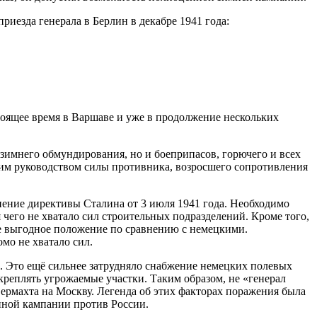
иезда генерала в Берлин в декабре 1941 года:
тоящее время в Варшаве и уже в продолжение нескольких
зимнего обмундирования, но и боеприпасов, горючего и всех
им руководством силы противника, возросшего сопротивления
лнение директивы Сталина от 3 июля 1941 года. Необходимо
чего не хватало сил строительных подразделений. Кроме того,
ее выгодное положение по сравнению с немецкими.
мо не хватало сил.
. Это ещё сильнее затрудняло снабжение немецких полевых
креплять угрожаемые участки. Таким образом, не «генерал
ермахта на Москву. Легенда об этих факторах поражения была
нной кампании против России.