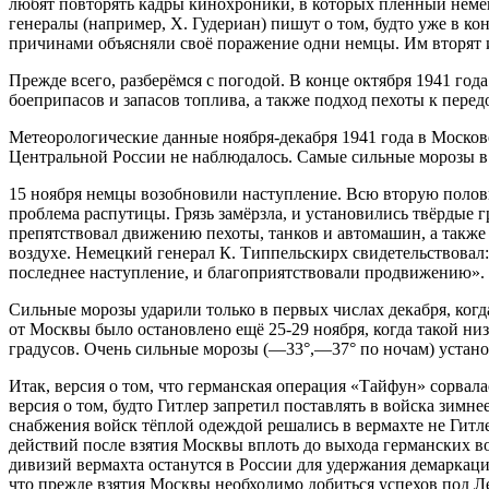
любят повторять кадры кинохроники, в которых пленный немец
генералы (например, Х. Гудериан) пишут о том, будто уже в ко
причинами объясняли своё поражение одни немцы. Им вторят и
Прежде всего, разберёмся с погодой. В конце октября 1941 год
боеприпасов и запасов топлива, а также подход пехоты к пере
Метеорологические данные ноября-декабря 1941 года в Московс
Центральной России не наблюдалось. Самые сильные морозы в 
15 ноября немцы возобновили наступление. Всю вторую полов
проблема распутицы. Грязь замёрзла, и установились твёрдые 
препятствовал движению пехоты, танков и автомашин, а также
воздухе. Немецкий генерал К. Типпельскирх свидетельствовал:
последнее наступление, и благоприятствовали продвижению».
Сильные морозы ударили только в первых числах декабря, когд
от Москвы было остановлено ещё 25-29 ноября, когда такой ни
градусов. Очень сильные морозы (―33°,―37° по ночам) устано
Итак, версия о том, что германская операция «Тайфун» сорвала
версия о том, будто Гитлер запретил поставлять в войска зим
снабжения войск тёплой одеждой решались в вермахте не Гит
действий после взятия Москвы вплоть до выхода германских 
дивизий вермахта останутся в России для удержания демаркаци
что прежде взятия Москвы необходимо добиться успехов под Л