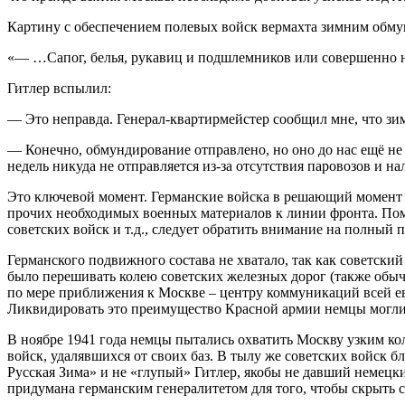
Картину с обеспечением полевых войск вермахта зимним обмунд
«— …Сапог, белья, рукавиц и подшлемников или совершенно н
Гитлер вспылил:
— Это неправда. Генерал-квартирмейстер сообщил мне, что зи
— Конечно, обмундирование отправлено, но оно до нас ещё не
недель никуда не отправляется из-за отсутствия паровозов и н
Это ключевой момент. Германские войска в решающий момент б
прочих необходимых военных материалов к линии фронта. Пом
советских войск и т.д., следует обратить внимание на полный
Германского подвижного состава не хватало, так как советски
было перешивать колею советских железных дорог (также обычн
по мере приближения к Москве – центру коммуникаций всей ев
Ликвидировать это преимущество Красной армии немцы могли т
В ноябре 1941 года немцы пытались охватить Москву узким к
войск, удалявшихся от своих баз. В тылу же советских войск 
Русская Зима» и не «глупый» Гитлер, якобы не давший немецк
придумана германским генералитетом для того, чтобы скрыть