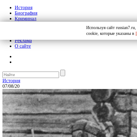
История
Биография
Криминал
СССР
Используя сайт russian7.r
Тайны
cookie, которые указаны в
Рекомендации
Реклама
О сайте
История
07/08/20