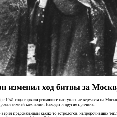
он изменил ход битвы за Москв
бре 1941 года сорвали решающее наступление вермахта на Москв
ировал зимней кампании. Находят и другие причины.
о верил предсказаниям каких-то астрологов, напророчивших тёпл