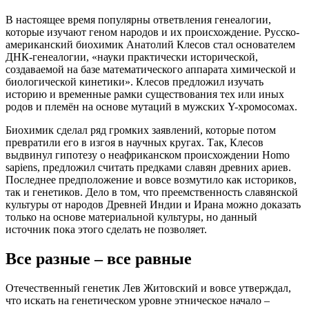
В настоящее время популярны ответвления генеалогии,
которые изучают геном народов и их происхождение. Русско-
американский биохимик Анатолий Клесов стал основателем
ДНК-генеалогии, «науки практически исторической,
создаваемой на базе математического аппарата химической и
биологической кинетики». Клесов предложил изучать
историю и временные рамки существования тех или иных
родов и племён на основе мутаций в мужских Y-хромосомах.
Биохимик сделал ряд громких заявлений, которые потом
превратили его в изгоя в научных кругах. Так, Клесов
выдвинул гипотезу о неафриканском происхождении Homo
sapiens, предложил считать предками славян древних ариев.
Последнее предположение и вовсе возмутило как историков,
так и генетиков. Дело в том, что преемственность славянской
культуры от народов Древней Индии и Ирана можно доказать
только на основе материальной культуры, но данный
источник пока этого сделать не позволяет.
Все разные – все равные
Отечественный генетик Лев Житовский и вовсе утверждал,
что искать на генетическом уровне этническое начало –