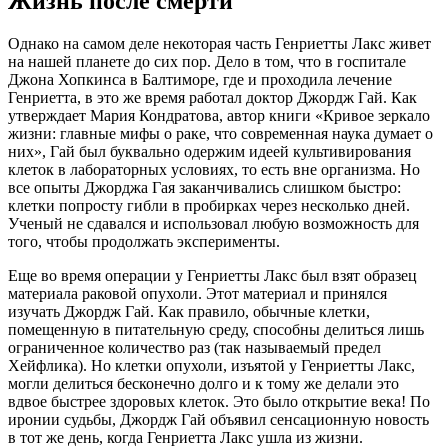
Жизнь после смерти
Однако на самом деле некоторая часть Генриетты Лакс живет
на нашей планете до сих пор. Дело в том, что в госпитале
Джона Хопкинса в Балтиморе, где и проходила лечение
Генриетта, в это же время работал доктор Джордж Гай. Как
утверждает Мария Кондратова, автор книги «Кривое зеркало
жизни: главные мифы о раке, что современная наука думает о
них», Гай был буквально одержим идеей культивирования
клеток в лабораторных условиях, то есть вне организма. Но
все опыты Джорджа Гая заканчивались слишком быстро:
клетки попросту гибли в пробирках через несколько дней.
Ученый не сдавался и использовал любую возможность для
того, чтобы продолжать эксперименты.
Еще во время операции у Генриетты Лакс был взят образец
материала раковой опухоли. Этот материал и принялся
изучать Джордж Гай. Как правило, обычные клетки,
помещенную в питательную среду, способны делиться лишь
ограниченное количество раз (так называемый предел
Хейфлика). Но клетки опухоли, изъятой у Генриетты Лакс,
могли делиться бесконечно долго и к тому же делали это
вдвое быстрее здоровых клеток. Это было открытие века! По
иронии судьбы, Джордж Гай объявил сенсационную новость
в тот же день, когда Генриетта Лакс ушла из жизни.