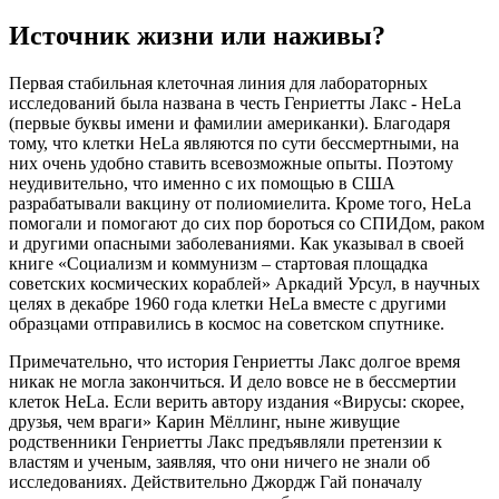
Источник жизни или наживы?
Первая стабильная клеточная линия для лабораторных
исследований была названа в честь Генриетты Лакс - HeLa
(первые буквы имени и фамилии американки). Благодаря
тому, что клетки HeLa являются по сути бессмертными, на
них очень удобно ставить всевозможные опыты. Поэтому
неудивительно, что именно с их помощью в США
разрабатывали вакцину от полиомиелита. Кроме того, HeLa
помогали и помогают до сих пор бороться со СПИДом, раком
и другими опасными заболеваниями. Как указывал в своей
книге «Социализм и коммунизм – стартовая площадка
советских космических кораблей» Аркадий Урсул, в научных
целях в декабре 1960 года клетки HeLa вместе с другими
образцами отправились в космос на советском спутнике.
Примечательно, что история Генриетты Лакс долгое время
никак не могла закончиться. И дело вовсе не в бессмертии
клеток HeLa. Если верить автору издания «Вирусы: скорее,
друзья, чем враги» Карин Мёллинг, ныне живущие
родственники Генриетты Лакс предъявляли претензии к
властям и ученым, заявляя, что они ничего не знали об
исследованиях. Действительно Джордж Гай поначалу