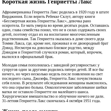
Короткая жизнь Генриетты Лакс
Афроамериканка Генриетта Лакс родилась в 1920 году в штате
Вирджиния. Если верить Ребекке Склут, автору книги
«Бессмертная жизнь Генриетты Лакс», девочка рано
осиротела. Ее мать умерла во время десятых родов. Оставшись
один, глава семейства понял, что не в силах содержать своих
детей, поэтому отдал их на воспитание многочисленным
родственникам. Так Генриетта оказалась в доме своего деда
Томми Лакса, где, кроме нее, проживал и ее двоюродный брат
Дэвид. Несмотря на довольно близкое родство, между
Дэвидом и Генриеттой случился роман, который, впрочем,
вылился в официальный брак.
Молодая семья пополнялась с завидной регулярностью: у
супругов один за другими родились пятеро детей. И все бы
ничего, но через несколько недель после появления на свет
последнего сына, Джозефа, Генриетта Лакс почувствовала
себя плохо. В результате обследования женщины выяснилось,
что она серьезно больна. Онкологические заболевание шейки
матки не оставило Генриетте ни малейшего шанса.
Хирургическое вмешательство и облучение ничего не дали.
31-летняя Генриетта Лакс скончалась 4 октября 1951 года.