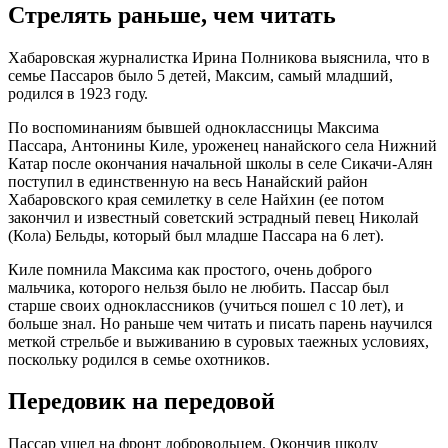
Стрелять раньше, чем читать
Хабаровская журналистка Ирина Полникова выяснила, что в
семье Пассаров было 5 детей, Максим, самый младший,
родился в 1923 году.
По воспоминаниям бывшей одноклассницы Максима
Пассара, Антонины Киле, уроженец нанайского села Нижний
Катар после окончания начальной школы в селе Сикачи-Алян
поступил в единственную на весь Нанайский район
Хабаровского края семилетку в селе Найхин (ее потом
закончил и известный советский эстрадный певец Николай
(Кола) Бельды, который был младше Пассара на 6 лет).
Киле помнила Максима как простого, очень доброго
мальчика, которого нельзя было не любить. Пассар был
старше своих одноклассников (учиться пошел с 10 лет), и
больше знал. Но раньше чем читать и писать парень научился
меткой стрельбе и выживанию в суровых таежных условиях,
поскольку родился в семье охотников.
Передовик на передовой
Пассар ушел на фронт добровольцем. Окончив школу