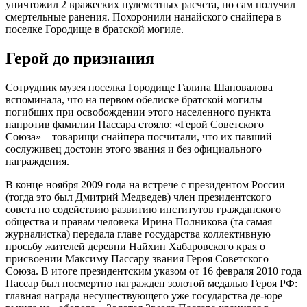
уничтожил 2 вражеских пулеметных расчета, но сам получил
смертельные ранения. Похоронили нанайского снайпера в
поселке Городище в братской могиле.
Герой до признания
Сотрудник музея поселка Городище Галина Шаповалова
вспоминала, что на первом обелиске братской могилы
погибших при освобождении этого населенного пункта
напротив фамилии Пассара стояло: «Герой Советского
Союза» – товарищи снайпера посчитали, что их павший
сослуживец достоин этого звания и без официального
награждения.
В конце ноября 2009 года на встрече с президентом России
(тогда это был Дмитрий Медведев) член президентского
совета по содействию развитию институтов гражданского
общества и правам человека Ирина Полникова (та самая
журналистка) передала главе государства коллективную
просьбу жителей деревни Найхин Хабаровского края о
присвоении Максиму Пассару звания Героя Советского
Союза. В итоге президентским указом от 16 февраля 2010 года
Пассар был посмертно награжден золотой медалью Героя РФ:
главная награда несуществующего уже государства де-юре