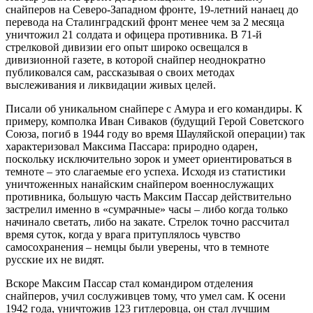
снайперов на Северо-Западном фронте, 19-летний нанаец до
перевода на Сталинградский фронт менее чем за 2 месяца
уничтожил 21 солдата и офицера противника. В 71-й
стрелковой дивизии его опыт широко освещался в
дивизионной газете, в которой снайпер неоднократно
публиковался сам, рассказывая о своих методах
выслеживания и ликвидации живых целей.
Писали об уникальном снайпере с Амура и его командиры. К
примеру, комполка Иван Сиваков (будущий Герой Советского
Союза, погиб в 1944 году во время Шауляйской операции) так
характеризовал Максима Пассара: природно одарен,
поскольку исключительно зорок и умеет ориентироваться в
темноте – это слагаемые его успеха. Исходя из статистики
уничтоженных нанайским снайпером военнослужащих
противника, большую часть Максим Пассар действительно
застрелил именно в «сумрачные» часы – либо когда только
начинало светать, либо на закате. Стрелок точно рассчитал
время суток, когда у врага притуплялось чувство
самосохранения – немцы были уверены, что в темноте
русские их не видят.
Вскоре Максим Пассар стал командиром отделения
снайперов, учил сослуживцев тому, что умел сам. К осени
1942 года, уничтожив 123 гитлеровца, он стал лучшим