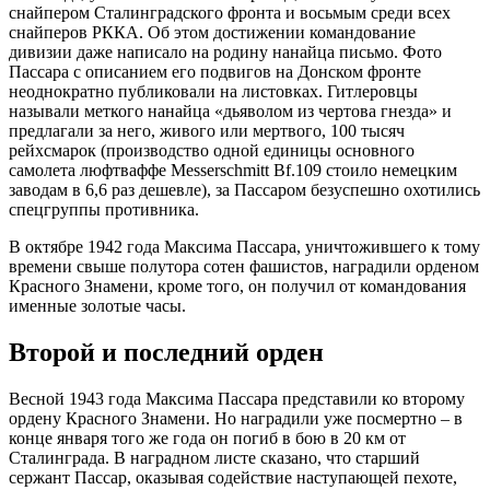
снайпером Сталинградского фронта и восьмым среди всех
снайперов РККА. Об этом достижении командование
дивизии даже написало на родину нанайца письмо. Фото
Пассара с описанием его подвигов на Донском фронте
неоднократно публиковали на листовках. Гитлеровцы
называли меткого нанайца «дьяволом из чертова гнезда» и
предлагали за него, живого или мертвого, 100 тысяч
рейхсмарок (производство одной единицы основного
самолета люфтваффе Messerschmitt Bf.109 стоило немецким
заводам в 6,6 раз дешевле), за Пассаром безуспешно охотились
спецгруппы противника.
В октябре 1942 года Максима Пассара, уничтожившего к тому
времени свыше полутора сотен фашистов, наградили орденом
Красного Знамени, кроме того, он получил от командования
именные золотые часы.
Второй и последний орден
Весной 1943 года Максима Пассара представили ко второму
ордену Красного Знамени. Но наградили уже посмертно – в
конце января того же года он погиб в бою в 20 км от
Сталинграда. В наградном листе сказано, что старший
сержант Пассар, оказывая содействие наступающей пехоте,