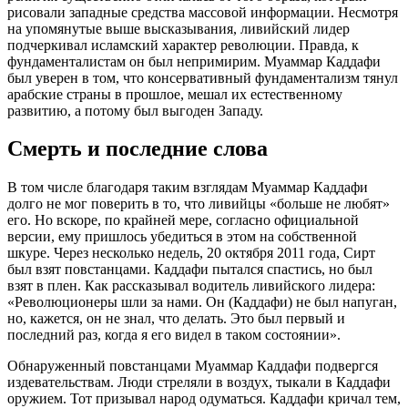
рисовали западные средства массовой информации. Несмотря
на упомянутые выше высказывания, ливийский лидер
подчеркивал исламский характер революции. Правда, к
фундаменталистам он был непримирим. Муаммар Каддафи
был уверен в том, что консервативный фундаментализм тянул
арабские страны в прошлое, мешал их естественному
развитию, а потому был выгоден Западу.
Смерть и последние слова
В том числе благодаря таким взглядам Муаммар Каддафи
долго не мог поверить в то, что ливийцы «больше не любят»
его. Но вскоре, по крайней мере, согласно официальной
версии, ему пришлось убедиться в этом на собственной
шкуре. Через несколько недель, 20 октября 2011 года, Сирт
был взят повстанцами. Каддафи пытался спастись, но был
взят в плен. Как рассказывал водитель ливийского лидера:
«Революционеры шли за нами. Он (Каддафи) не был напуган,
но, кажется, он не знал, что делать. Это был первый и
последний раз, когда я его видел в таком состоянии».
Обнаруженный повстанцами Муаммар Каддафи подвергся
издевательствам. Люди стреляли в воздух, тыкали в Каддафи
оружием. Тот призывал народ одуматься. Каддафи кричал тем,