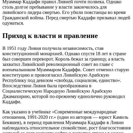
Муаммар Каддафи правил Ливией почти полвека. Однако
столь долгое пребывание у власти закончилось для
ливийского лидера смертью. Его убили повстанцы во время
Гражданской войны. Перед смертью Каддафи призывал людей
одуматься.
Приход к власти и правление
В 1951 году Ливия получила независимость, став
конституционной монархией. Однако спустя 18 лет в стране
был совершен переворот. Король бежал за границу, а власть
захватил Ливийский революционный совет во главе с
военачальником Муаммаром Кадаффи. Совет отменил старую
конституцию и провозгласил Ливийскую Арабскую
Республику под девизом «свобода, социализм, единство».
Впоследствии Ливия была преобразована в
Социалистическую Народную Ливийскую Арабскую
Джамахирию, которой по-прежнему единолично руководил
Каддафи.
Как указано в учебнике «Современные международные
отношения, 1991-2020 гг.» (один из авторов — юрист Камиль
Бекяшев), в период правления Муаммара Каддафи в Ливии
наблюдалось относительное спокойствие, рост благосостояния