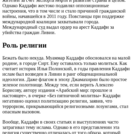
жителей за счет экспорта нефти и развитие страны в целом.
Однако Каддафи жестоко подавлял оппозиционные
настроения, что в том числе и стало причиной гражданской
войны, начавшейся в 2011 году. Повстанцы при поддержке
международной коалиции захватывали города.
Международный суд выдал ордер на арест Каддафи за
убийства граждан Ливии.
Роль религии
Бежать было некуда. Муаммар Каддафи обосновался на малой
родине, в городе Сирт. Ему оставалось только молиться. Как
считает историк Илья Полонский, в годы правления Каддафи
ислам был возведен в Ливии в ранг общенациональной
идеологии. Даже флагом в эпоху Джамахирии было простое
зеленое полотнище. Между тем, если верить Алексею
Борисову, автору издания «Арабский мир: прошлое и
настоящее», в очерке «Без пятничной молитвы» Каддафи
негативно оценил политизацию религии, заявив, что
терроризм, прикрывающийся религиозными лозунгами, стал
опасным вызовом.
Вообще, Каддафи в своих статьях и выступлениях часто
затрагивал тему ислама. Однако в его представлении эта
религия существенно отличалась от того образа, который