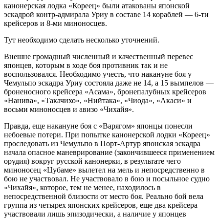
канонерская лодка «Кореец» были атакованы японской
эскадрой контр-адмирала Уриу в составе 14 кораблей — 6-ти
крейсеров и 8-ми миноносцев.
Тут необходимо сделать несколько уточнений.
Внешне громадный численный и качественный перевес
японцев, которым в ходе боя противник так и не
воспользовался. Необходимо учесть, что накануне боя у
Чемульпо эскадра Уриу состояла даже не 14, а 15 вымпелов —
броненосного крейсера «Асама», бронепалубных крейсеров
«Нанива», «Такачихо», «Нийтака», «Чиода», «Акаси» и
восьми миноносцев и авизо «Чихайя».
Правда, еще накануне боя с «Варягом» японцы понесли
небоевые потери. При попытке канонерской лодки «Кореец»
проследовать из Чемульпо в Порт-Артур японская эскадра
начала опасное маневрирование (закончившееся применением
орудия) вокруг русской канонерки, в результате чего
миноносец «Цубаме» вылетел на мель и непосредственно в
бою не участвовал. Не участвовало в бою и посыльное судно
«Чихайя», которое, тем не менее, находилось в
непосредственной близости от место боя. Реально бой вела
группа из четырех японских крейсеров, еще два крейсера
участвовали лишь эпизодически, а наличие у японцев