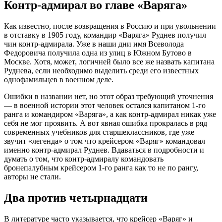
Контр-адмирал во главе «Варяга»
Как известно, после возвращения в Россию и при увольнении
в отставку в 1905 году, командир «Варяга» Руднев получил
чин контр-адмирала. Уже в наши дни имя Всеволода
Федоровича получила одна из улиц в Южном Бутово в
Москве. Хотя, может, логичней было все же назвать капитана
Руднева, если необходимо выделить среди его известных
однофамильцев в военном деле.
Ошибки в названии нет, но этот образ требующий уточнения
— в военной истории этот человек остался капитаном 1-го
ранга и командиром «Варяга», а как контр-адмирал никак уже
себя не мог проявить. А вот явная ошибка прокралась в ряд
современных учебников для старшеклассников, где уже
звучит «легенда» о том что крейсером «Варяг» командовал
именно контр-адмирал Руднев. Вдаваться в подробности и
думать о том, что контр-адмиралу командовать
бронепалубным крейсером 1-го ранга как то не по рангу,
авторы не стали.
Два против четырнадцати
В литературе часто указывается, что крейсер «Варяг» и