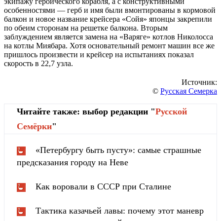
экипажу героического корабля, а с конструктивными
особенностями — герб и имя были вмонтированы в кормовой
балкон и новое название крейсера «Сойя» японцы закрепили
по обеим сторонам на решетке балкона. Вторым
заблуждением является замена на «Варяге» котлов Николосса
на котлы Миябара. Хотя основательный ремонт машин все же
пришлось произвести и крейсер на испытаниях показал
скорость в 22,7 узла.
Источник:
©
Русская Семерка
Читайте также: выбор редакции "
Русской
Cемёрки
"
«Петербургу быть пусту»: самые страшные
предсказания городу на Неве
Как воровали в СССР при Сталине
Тактика казачьей лавы: почему этот маневр