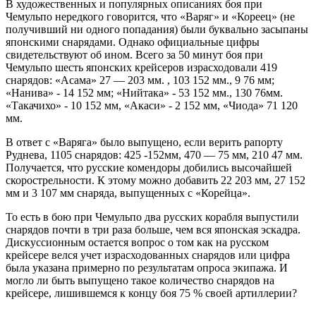
В художественных и популярных описаниях боя при
Чемульпо нередкого говорится, что «Варяг» и «Кореец» (не
получивший ни одного попадания) были буквально засыпаны
японскими снарядами. Однако официальные цифры
свидетельствуют об ином. Всего за 50 минут боя при
Чемульпо шесть японских крейсеров израсходовали 419
снарядов: «Асама» 27 — 203 мм. , 103 152 мм., 9 76 мм;
«Нанива» - 14 152 мм; «Нийтака» - 53 152 мм., 130 76мм.
«Такачихо» - 10 152 мм, «Акаси» - 2 152 мм, «Чиода» 71 120
мм.
В ответ с «Варяга» было выпущено, если верить рапорту
Руднева, 1105 снарядов: 425 -152мм, 470 — 75 мм, 210 47 мм.
Получается, что русские комендоры добились высочайшей
скорострельности. К этому можно добавить 22 203 мм, 27 152
мм и 3 107 мм снаряда, выпущенных с «Корейца».
То есть в бою при Чемульпо два русских корабля выпустили
снарядов почти в три раза больше, чем вся японская эскадра.
Дискуссионным остается вопрос о том как на русском
крейсере велся учет израсходованных снарядов или цифра
была указана примерно по результатам опроса экипажа. И
могло ли быть выпущено такое количество снарядов на
крейсере, лишившемся к концу боя 75 % своей артиллерии?