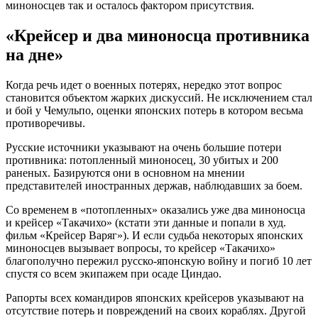
миноносцев так и осталось фактором присутствия.
«Крейсер и два миноносца противника
на дне»
Когда речь идет о военных потерях, нередко этот вопрос
становится объектом жарких дискуссий. Не исключением стал
и бой у Чемульпо, оценки японских потерь в котором весьма
противоречивы.
Русские источники указывают на очень большие потери
противника: потопленный миноносец, 30 убитых и 200
раненых. Базируются они в основном на мнении
представителей иностранных держав, наблюдавших за боем.
Со временем в «потопленных» оказались уже два миноносца
и крейсер «Такачихо» (кстати эти данные и попали в худ.
фильм «Крейсер Варяг»). И если судьба некоторых японских
миноносцев вызывает вопросы, то крейсер «Такачихо»
благополучно пережил русско-японскую войну и погиб 10 лет
спустя со всем экипажем при осаде Циндао.
Рапорты всех командиров японских крейсеров указывают на
отсутствие потерь и повреждений на своих кораблях. Другой