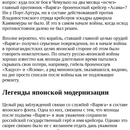
вопрос: куда после боя в Чемульпо на два месяца «исчез»
главный противник «Варяга» броненосный крейсер «Асама»?
Ни у Порт-Артура, ни в составе действовавшей против
Владивостокского отряда крейсеров эскадры адмирала
Каммимуры не было. И это в самом начале войны, когда исход
противостояния далеко не был решен.
Вполне вероятно, что корабль, ставший главной целью орудий
«Варяга» получил серьезные повреждения, но в начале войны
в пропагандистских целях японской стороне об этом было
говорить нежелательно. По опыту русско-японской войны
хорошо известно как японцы длительное время пытались
скрывать свои потери, например, гибель броненосцев
«Хацусе» и «Ясима», а ряд миноносцев, оказавшихся, видимо,
на дне просто списали после войны как не подлежащие
ремонту.
Легенды японской модернизации
Целый ряд заблуждений связан со службой «Варяга» в составе
японского флота. Одна из них, связанна с тем, что японцы
после подъема «Варяга» в знак уважения сохранили
российский государственный герб и имя крейсера. Однако это
скорее связано было не с желанием отдать дань уважения