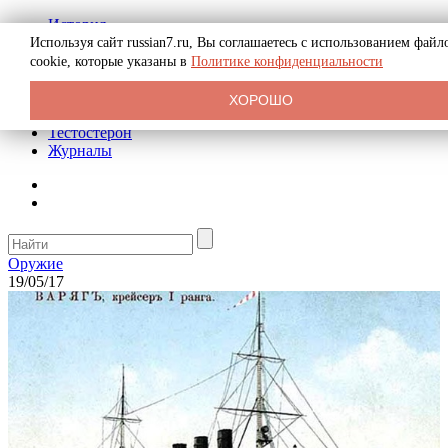
История
Биография
Используя сайт russian7.ru, Вы соглашаетесь с использованием файл
Криминал
cookie, которые указаны в
Политике конфиденциальности
Реклама на сайте
О сайте
ХОРОШО
Рекомендательные статьи
Тестостерон
Журналы
Оружие
19/05/17