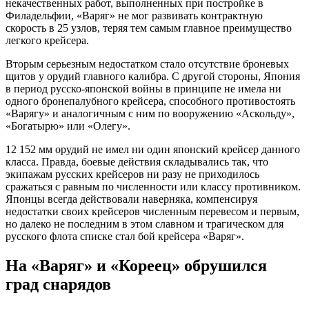
некачественных работ, выполненных при постройке в
Филадельфии, «Варяг» не мог развивать контрактную
скорость в 25 узлов, теряя тем самым главное преимущество
легкого крейсера.
Вторым серьезным недостатком стало отсутствие броневых
щитов у орудий главного калибра. С другой стороны, Япония
в период русско-японской войны в принципе не имела ни
одного бронепалубного крейсера, способного противостоять
«Варягу» и аналогичным с ним по вооружению «Аскольду»,
«Богатырю» или «Олегу».
12 152 мм орудий не имел ни один японский крейсер данного
класса. Правда, боевые действия складывались так, что
экипажам русских крейсеров ни разу не приходилось
сражаться с равным по численности или классу противником.
Японцы всегда действовали наверняка, компенсируя
недостатки своих крейсеров численным перевесом и первым,
но далеко не последним в этом славном и трагическом для
русского флота списке стал бой крейсера «Варяг».
На «Варяг» и «Кореец» обрушился
град снарядов