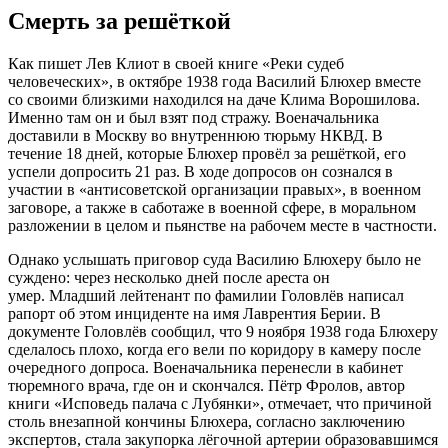
Смерть за решёткой
Как пишет Лев Клиот в своей книге «Реки судеб
человеческих», в октябре 1938 года Василий Блюхер вместе
со своими близкими находился на даче Клима Ворошилова.
Именно там он и был взят под стражу. Военачальника
доставили в Москву во внутреннюю тюрьму НКВД. В
течение 18 дней, которые Блюхер провёл за решёткой, его
успели допросить 21 раз. В ходе допросов он сознался в
участии в «антисоветской организации правых», в военном
заговоре, а также в саботаже в военной сфере, в моральном
разложении в целом и пьянстве на рабочем месте в частности.
Однако услышать приговор суда Василию Блюхеру было не
суждено: через несколько дней после ареста он
умер. Младший лейтенант по фамилии Головлёв написал
рапорт об этом инциденте на имя Лаврентия Берии. В
документе Головлёв сообщил, что 9 ноября 1938 года Блюхеру
сделалось плохо, когда его вели по коридору в камеру после
очередного допроса. Военачальника перенесли в кабинет
тюремного врача, где он и скончался. Пётр Фролов, автор
книги «Исповедь палача с Лубянки», отмечает, что причиной
столь внезапной кончины Блюхера, согласно заключению
экспертов, стала закупорка лёгочной артерии образовавшимся