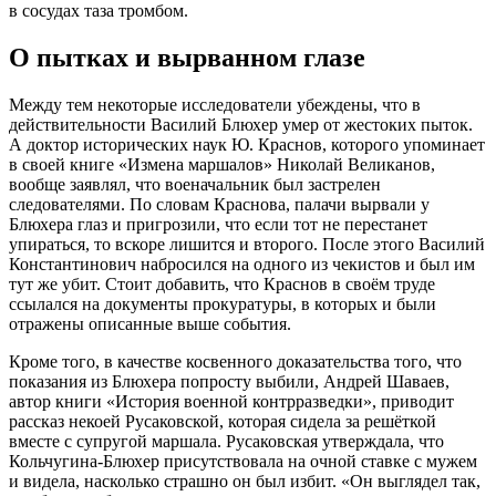
в сосудах таза тромбом.
О пытках и вырванном глазе
Между тем некоторые исследователи убеждены, что в
действительности Василий Блюхер умер от жестоких пыток.
А доктор исторических наук Ю. Краснов, которого упоминает
в своей книге «Измена маршалов» Николай Великанов,
вообще заявлял, что военачальник был застрелен
следователями. По словам Краснова, палачи вырвали у
Блюхера глаз и пригрозили, что если тот не перестанет
упираться, то вскоре лишится и второго. После этого Василий
Константинович набросился на одного из чекистов и был им
тут же убит. Стоит добавить, что Краснов в своём труде
ссылался на документы прокуратуры, в которых и были
отражены описанные выше события.
Кроме того, в качестве косвенного доказательства того, что
показания из Блюхера попросту выбили, Андрей Шаваев,
автор книги «История военной контрразведки», приводит
рассказ некоей Русаковской, которая сидела за решёткой
вместе с супругой маршала. Русаковская утверждала, что
Кольчугина-Блюхер присутствовала на очной ставке с мужем
и видела, насколько страшно он был избит. «Он выглядел так,