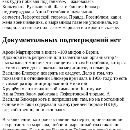
как будто побывал под танком», – жаловалась
Кольчугина Русаковской. Факт избиения Блюхера
подтверждала и Анна Розенблюм, начальник
санчасти Лефортовской тюрьмы. Правда, Розенблюм, как и
жена военачальника, о вырванном глазе не упоминала, но
говорила о синяке под глазом маршала и о крови в склере.
Документальных подтверждений нет
Арсен Мартиросян в книге «100 мифов о Берии.
Вдохновитель репрессий или талантливый организатор?»
высказывает мнение, что свидетельствам Розенблюм, которая
в силу своего долга оказывала медицинскую помощь
Василию Блюхеру, доверять не следует. Дело в том, что
показания в отношении Блюхера врач дала в 1956 году, то есть
в самый разгар инициированной Никитой
Хрущёвым антисталинской кампании. К тому же
Анна Розенблюм работала в Лефортовской тюрьме. А
Василия Блюхера хоть и допрашивали там, но на постоянной
основе всё-таки содержали во внутренней тюрьме НКВД,
где, собственно, он и скончался.
В заключении, которое составили эксперты, производившие
вскрытие тела маршала, побои и вырванный глаз также не
фигурируют. Как пишет Владимир Бобренев в своей книге