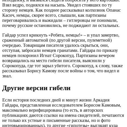
Взял ведро, поднялся на насыпь. Увидел стоявших по ту
сторону немцев. Как позднее рассказывал колхозник Опанас
Касич, немцы, скорее всего, слышали, как партизаны
переговаривались и выжидали – гитлеровцы не понимали,
почему русские остановились, не поджидают ли остальных.
Гайдар успел крикнуть «Ребята, немцы!» – и упал замертво,
сраженный автоматной (по другой версии, пулеметной)
очередью. Товарищам писателя удалось скрыться, они,
отступая, забросали немцев гранатами. Гайдара по приказу
немцев похоронил Игнат Сорокопуд. Партизаны вечером
возвращались на место гибели писателя, выяснили у
Сорокопуда, где тот зарыл убитого. Сорокопуд, к слову, также
рассказывал Борису Камову после войны о том, что видел и
знал.
Другие версии гибели
Если история последних дней и минут жизни Аркадия
Гайдара, представленная исследователем Борисом Камовым,
максимально верифицирована (то есть, в авторских
публикациях даются ссылки на имена свидетелей, печатаются
не только их устные и письменные рассказы, но и фото
интервьюированных), то другие «гипотезы» выглядят куда