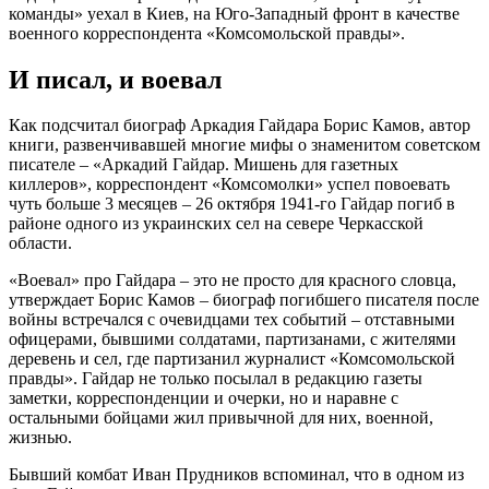
команды» уехал в Киев, на Юго-Западный фронт в качестве
военного корреспондента «Комсомольской правды».
И писал, и воевал
Как подсчитал биограф Аркадия Гайдара Борис Камов, автор
книги, развенчивавшей многие мифы о знаменитом советском
писателе – «Аркадий Гайдар. Мишень для газетных
киллеров», корреспондент «Комсомолки» успел повоевать
чуть больше 3 месяцев – 26 октября 1941-го Гайдар погиб в
районе одного из украинских сел на севере Черкасской
области.
«Воевал» про Гайдара – это не просто для красного словца,
утверждает Борис Камов – биограф погибшего писателя после
войны встречался с очевидцами тех событий – отставными
офицерами, бывшими солдатами, партизанами, с жителями
деревень и сел, где партизанил журналист «Комсомольской
правды». Гайдар не только посылал в редакцию газеты
заметки, корреспонденции и очерки, но и наравне с
остальными бойцами жил привычной для них, военной,
жизнью.
Бывший комбат Иван Прудников вспоминал, что в одном из