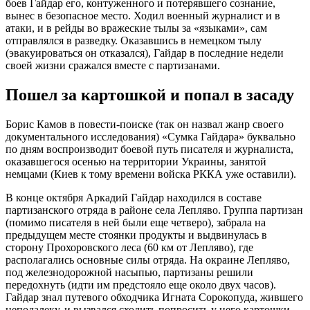
боев Гайдар его, контуженного и потерявшего сознание,
вынес в безопасное место. Ходил военный журналист и в
атаки, и в рейды во вражеские тылы за «языками», сам
отправлялся в разведку. Оказавшись в немецком тылу
(эвакуироваться он отказался), Гайдар в последние недели
своей жизни сражался вместе с партизанами.
Пошел за картошкой и попал в засаду
Борис Камов в повести-поиске (так он назвал жанр своего
документального исследования) «Сумка Гайдара» буквально
по дням воспроизводит боевой путь писателя и журналиста,
оказавшегося осенью на территории Украины, занятой
немцами (Киев к тому времени войска РККА уже оставили).
В конце октября Аркадий Гайдар находился в составе
партизанского отряда в районе села Лепляво. Группа партизан
(помимо писателя в ней были еще четверо), забрала на
предыдущем месте стоянки продукты и выдвинулась в
сторону Прохоровского леса (60 км от Лепляво), где
располагались основные силы отряда. На окраине Лепляво,
под железнодорожной насыпью, партизаны решили
передохнуть (идти им предстояло еще около двух часов).
Гайдар знал путевого обходчика Игната Сорокопуда, жившего
неподалеку, и вызвался сходить попросить у него картошки.