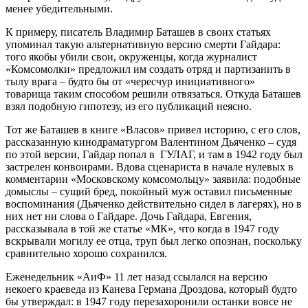
менее убедительными.
К примеру, писатель Владимир Баташев в своих статьях
упоминал такую альтернативную версию смерти Гайдара:
того якобы убили свои, окруженцы, когда журналист
«Комсомолки» предложил им создать отряд и партизанить в
тылу врага – будто бы от «чересчур инициативного»
товарища таким способом решили отвязаться. Откуда Баташев
взял подобную гипотезу, из его публикаций неясно.
Тот же Баташев в книге «Власов» привел историю, с его слов,
рассказанную кинодраматургом Валентином Дьяченко – судя
по этой версии, Гайдар попал в ГУЛАГ, и там в 1942 году был
застрелен конвоирами. Вдова сценариста в начале нулевых в
комментарии «Московскому комсомольцу» заявила: подобные
домыслы – сущий бред, покойный муж оставил письменные
воспоминания (Дьяченко действительно сидел в лагерях), но в
них нет ни слова о Гайдаре. Дочь Гайдара, Евгения,
рассказывала в той же статье «МК», что когда в 1947 году
вскрывали могилу ее отца, труп был легко опознан, поскольку
сравнительно хорошо сохранился.
Еженедельник «АиФ» 11 лет назад ссылался на версию
некоего краеведа из Канева Германа Дроздова, который будто
бы утверждал: в 1947 году перезахоронили останки вовсе не