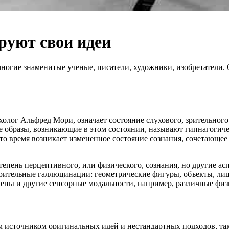
руют свои идеи
ногие знаменитые ученые, писатели, художники, изобретатели. 
олог Альфред Мори, означает состояние слухового, зрительного 
 образы, возникающие в этом состоянии, называют гипнагогич
то время возникает измененное состояние сознания, сочетающее
епень перцептивного, или физического, сознания, но другие ас
 зрительные галлюцинации: геометрические фигуры, объекты, ли
ечены и другие сенсорные модальности, например, различные фи
источником оригинальных идей и нестандартных подходов, так 