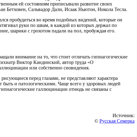
дственным ей состояниям приписывали развитие своих
ан Бетховен, Сальвадор Дали, Исаак Ньютон, Никола Тесла.
ался пробудиться во время подобных видений, которые он
вытягивал руки по швам, в каждой из которых держал по
ие, шарики с грохотом падали на пол, пробуждая его.
ащали внимание на то, что стоит отличать гипнагогические
сихиатр Виктор Кандинский, автор труда «О
галлюцинации или собственно сновидения.
, рисующиеся перед глазами, не представляют характера
ут быть и патологическими. Чаще всего у здоровых людей
 гипнагогические галлюцинации отнюдь не связаны с
Источник:
©
Русская Семерка