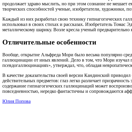
продолжает здраво мыслить, но при этом сознание не мешает 
творческих способностей ученые, изобретатели, художники, по
Каждый из них разработал свою технику гипнагогических галл
использовал в своих стихах и рассказах. Изобретатель Томас Э
металлическому шарику. Возле кресла ученый предварительно к
Отличительные особенности
Вообще, открытие Альфреда Мори было весьма популярно среди
галлюцинации от иных явлений. Дело в том, что Мори изучал 
псевдогаллюцинациях», утверждал, что, обладая невропатиче
В качестве доказательства своей версии Кандинский приводил 
действительных предметов: глаз легко различает призрачность
содержание гипнагогических галлюцинаций может воспроизвод
повседневностью, нередко фантастичны и сопровождаются афф
Юлия Попова