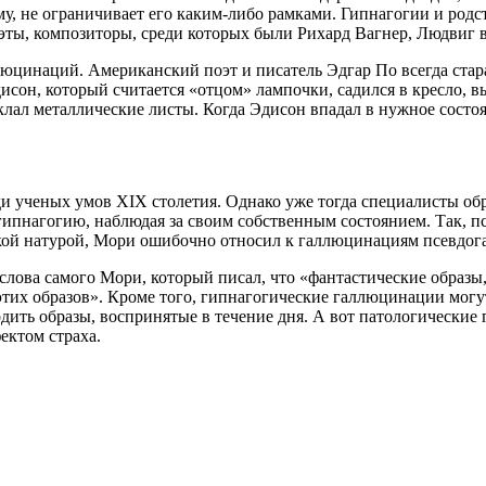
ему, не ограничивает его каким-либо рамками. Гипнагогии и ро
эты, композиторы, среди которых были Рихард Вагнер, Людвиг в
юцинаций. Американский поэт и писатель Эдгар По всегда стар
дисон, который считается «отцом» лампочки, садился в кресло, 
лал металлические листы. Когда Эдисон впадал в нужное состоян
 ученых умов XIX столетия. Однако уже тогда специалисты обр
гипнагогию, наблюдая за своим собственным состоянием. Так, п
ской натурой, Мори ошибочно относил к галлюцинациям псевдо
слова самого Мори, который писал, что «фантастические образы
 этих образов». Кроме того, гипнагогические галлюцинации мог
ить образы, воспринятые в течение дня. А вот патологические
ектом страха.