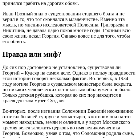
принялся грабить на дорогах обозы.
Иван Грозный знал о существовании старшего брата и не
верил в то, что тот скончался в младенчестве. Именно эта
мысль, по мнению исследователей Полосина, Григорьева и
Никитина, не давала царю покоя многие годы. Грозный всю
свою жизнь искал Георгия. Однако вовсе не для того, чтобы
его обнять.
Правда или миф?
До сих пор достоверно не установлено, существовал ли
Георгий – Кудеяр на самом деле. Однако в пользу правдивости
этой истории говорят несколько фактов. Во-первых, в 1934
году могила Георгия в суздальском монастыре была вскрыта,
но никаких человеческих останков там обнаружено не было.
Только детская рубашка, которая до сих пор находится в
краеведческом музее Суздаля.
Во-вторых, после изгнания Соломонии Василий неожиданно
отписал бывшей супруге и монастырю, в котором она на тот
момент находилась, земли и селения, а у ворот Московского
кремля велел заложить церковь во имя великомученика
Георгия. Возможно, узнав о том, что Соломония родила сына,