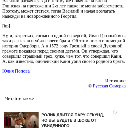
Василий раскаялся. Да и к тому же новая жена Елена
Глинская на протяжении 2-х лет также не могла забеременеть.
Поэтому, может статься, тогда Василий и начал возлагать
надежды на новорожденного Георгия.
[irp]
Ну, и, в-третьих, согласно одной из версий, Иван Грозный все-
таки разыскал и убил своего брата. Об этом писал и немецкий
историк Одерборн. А в 1572 году Грозный в своей Духовной
грамоте покаялся перед своими детьми. Он утверждал, что
совершил страшный грех, хуже, чем тот, что совершил Каин.
А, как известно, библейский Каин убил своего родного брата.
Юлия Попова
Источник:
©
Русская Семерка
Читайте также
i
РОЛИК ДЛИТСЯ ПАРУ СЕКУНД,
НО ВЫ БУДЕТЕ В ШОКЕ ОТ
УВИДЕННОГО