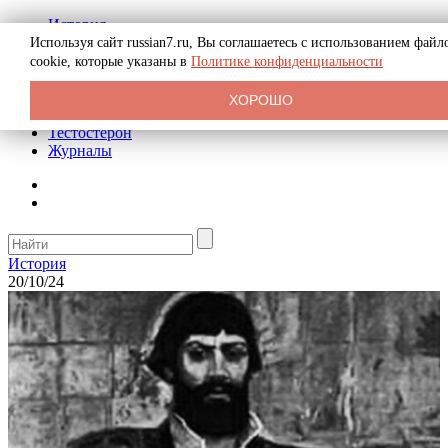
История
Биография
Используя сайт russian7.ru, Вы соглашаетесь с использованием файл
Криминал
cookie, которые указаны в
Политике конфиденциальности
Реклама на сайте
О сайте
ХОРОШО
Рекомендательные статьи
Тестостерон
Журналы
История
20/10/24