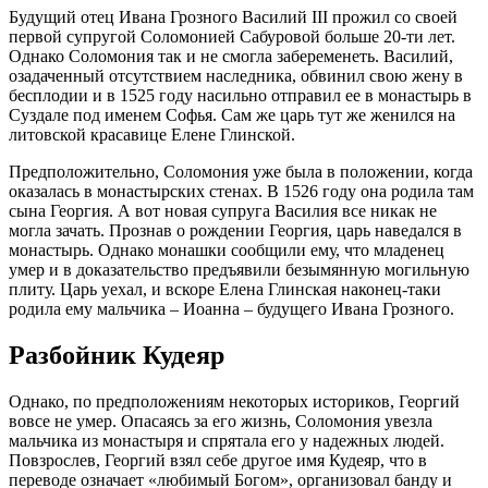
Будущий отец Ивана Грозного Василий III прожил со своей
первой супругой Соломонией Сабуровой больше 20-ти лет.
Однако Соломония так и не смогла забеременеть. Василий,
озадаченный отсутствием наследника, обвинил свою жену в
бесплодии и в 1525 году насильно отправил ее в монастырь в
Суздале под именем Софья. Сам же царь тут же женился на
литовской красавице Елене Глинской.
Предположительно, Соломония уже была в положении, когда
оказалась в монастырских стенах. В 1526 году она родила там
сына Георгия. А вот новая супруга Василия все никак не
могла зачать. Прознав о рождении Георгия, царь наведался в
монастырь. Однако монашки сообщили ему, что младенец
умер и в доказательство предъявили безымянную могильную
плиту. Царь уехал, и вскоре Елена Глинская наконец-таки
родила ему мальчика – Иоанна – будущего Ивана Грозного.
Разбойник Кудеяр
Однако, по предположениям некоторых историков, Георгий
вовсе не умер. Опасаясь за его жизнь, Соломония увезла
мальчика из монастыря и спрятала его у надежных людей.
Повзрослев, Георгий взял себе другое имя Кудеяр, что в
переводе означает «любимый Богом», организовал банду и