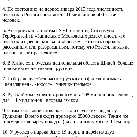
4. По состоянию на первое января 2015 года численность
русских в России составляет 111 миллионов 500 тысяч
человек.
5. Австрийский дипломат XVII столетия, Сигизмунд
Герберштейн в «Записках о Московских делах» писал, что
русских издревле называли «Россея» – «то есть народом
рассеянным или разбросанным, потому что Россея, на языке
руссов, значит рассеяние».
6. В Китае есть русская национальная область Шивей, больше
половины её населения - русские.
7. Нейтральное обозначение русских на финском языке -
«веняляйнен». «Рюсся» - уничижительное.
8. Русский язык является родным для 168 миллионов человек,
для 111 миллионов - вторым языком.
9. Самый большой словарь языка из русских людей - у
Пушкина. В него входит примерно 25000 лексем. Таким же
примерно словарем обладал (на английском языке) Шекспир.
10. У русского народа было 19 цариц и царей из двух