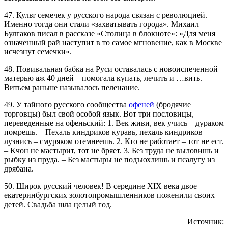
47. Культ семечек у русского народа связан с революцией.
Именно тогда они стали «захватывать города». Михаил
Булгаков писал в рассказе «Столица в блокноте»: «Для меня
означенный рай наступит в то самое мгновение, как в Москве
исчезнут семечки».
48. Повивальная бабка на Руси оставалась с новоиспеченной
матерью аж 40 дней – помогала купать, лечить и …вить.
Витьем раньше называлось пеленание.
49. У тайного русского сообщества
офеней
(бродячие
торговцы) был свой особой язык. Вот три пословицы,
переведенные на офеньский: 1. Век живи, век учись – дураком
помрешь. – Пехаль киндриков куравь, пехаль киндриков
лузнись – смуряком отемнеешь. 2. Кто не работает – тот не ест.
– Кчон не мастырит, тот не бряет. 3. Без труда не выловишь и
рыбку из пруда. – Без мастыры не подъюхлишь и псалугу из
дрябана.
50. Широк русский человек! В середине XIX века двое
екатеринбургских золотопромышленников поженили своих
детей. Свадьба шла целый год.
Источник: