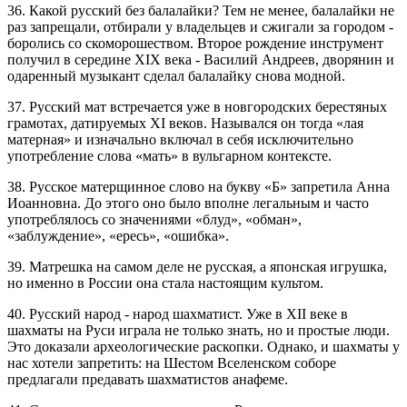
36. Какой русский без балалайки? Тем не менее, балалайки не
раз запрещали, отбирали у владельцев и сжигали за городом -
боролись со скоморошеством. Второе рождение инструмент
получил в середине XIX века - Василий Андреев, дворянин и
одаренный музыкант сделал балалайку снова модной.
37. Русский мат встречается уже в новгородских берестяных
грамотах, датируемых XI веков. Назывался он тогда «лая
матерная» и изначально включал в себя исключительно
употребление слова «мать» в вульгарном контексте.
38. Русское матерщинное слово на букву «Б» запретила Анна
Иоанновна. До этого оно было вполне легальным и часто
употреблялось со значениями «блуд», «обман»,
«заблуждение», «ересь», «ошибка».
39. Матрешка на самом деле не русская, а японская игрушка,
но именно в России она стала настоящим культом.
40. Русский народ - народ шахматист. Уже в XII веке в
шахматы на Руси играла не только знать, но и простые люди.
Это доказали археологические раскопки. Однако, и шахматы у
нас хотели запретить: на Шестом Вселенском соборе
предлагали предавать шахматистов анафеме.