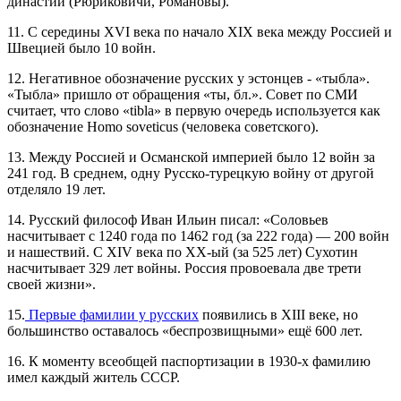
династий (Рюриковичи, Романовы).
11. С середины XVI века по начало XIX века между Россией и
Швецией было 10 войн.
12. Негативное обозначение русских у эстонцев - «тыбла».
«Тыбла» пришло от обращения «ты, бл.». Совет по СМИ
считает, что слово «tibla» в первую очередь используется как
обозначение Homo soveticus (человека советского).
13. Между Россией и Османской империей было 12 войн за
241 год. В среднем, одну Русско-турецкую войну от другой
отделяло 19 лет.
14. Русский философ Иван Ильин писал: «Соловьев
насчитывает с 1240 года по 1462 год (за 222 года) — 200 войн
и нашествий. С XIV века по XX-ый (за 525 лет) Сухотин
насчитывает 329 лет войны. Россия провоевала две трети
своей жизни».
15.
Первые фамилии у русских
появились в XIII веке, но
большинство оставалось «беспрозвищными» ещё 600 лет.
16. К моменту всеобщей паспортизации в 1930-х фамилию
имел каждый житель СССР.