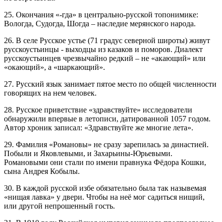
25. Окончания «-гда» в центрально-русской топонимике:
Вологда, Судогда, Шогда – наследие мерянского народа.
26. В селе Русское устье (71 градус северной широты) живут
русскоустьинцы - выходцы из казаков и поморов. Диалект
русскоустьинцев чрезвычайно редкий – не «акающий» или
«окающий», а «шаркающий».
27. Русский язык занимает пятое место по общей численности
говорящих на нем человек.
28. Русское приветствие «здравствуйте» исследователи
обнаружили впервые в летописи, датированной 1057 годом.
Автор хроник записал: «Здравствуйте же многие лета».
29. Фамилия «Романовы» не сразу зарепилась за династией.
Побыли и Яковлевыми, и Захарьины-Юрьевыми.
Романовыми они стали по имени правнука Фёдора Кошки,
сына Андрея Кобылы.
30. В каждой русской избе обязательно была так назывемая
«нищая лавка» у двери. Чтобы на неё мог садиться нищий,
или другой непрошенный гость.