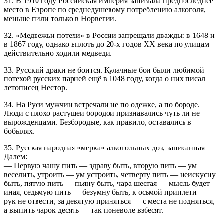
31. В 1910 году Российская империя занимала предпоследнее
место в Европе по среднедушевому потреблению алкоголя,
меньше пили только в Норвегии.
32. «Медвежьи потехи» в России запрещали дважды: в 1648 и
в 1867 году, однако вплоть до 20-х годов XX века по улицам
действительно ходили медведи.
33. Русский драки не боится. Кулачные бои были любимой
потехой русских парней ещё в 1048 году, когда о них писал
летописец Нестор.
34. На Руси мужчин встречали не по одежке, а по бороде.
Люди с плохо растущей бородой признавались чуть ли не
вырожденцами. Безбородые, как правило, оставались в
бобылях.
35. Русская народная «мерка» алкогольных доз, записанная
Далем:
— Первую чашу пить — здраву быть, вторую пить — ум
веселить, утроить — ум устроить, четверту пить — неискусну
быть, пятую пить — пьяну быть, чара шестая — мысль будет
иная, седьмую пить — безумну быть, к осьмой приплети —
рук не отвести, за девятую приняться — с места не подняться,
а выпить чарок десять — так поневоле взбесят.