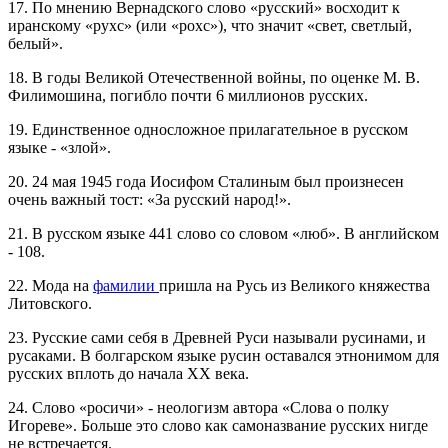
17. По мнению Вернадского слово «русский» восходит к
иранскому «рухс» (или «рохс»), что значит «свет, светлый,
белый».
18. В годы Великой Отечественной войны, по оценке М. В.
Филимошина, погибло почти 6 миллионов русских.
19. Единственное односложное прилагательное в русском
языке - «злой».
20. 24 мая 1945 года Иосифом Сталиным был произнесен
очень важный тост: «За русский народ!».
21. В русском языке 441 слово со словом «люб». В английском
- 108.
22. Мода на
фамилии
пришла на Русь из Великого княжества
Литовского.
23. Русские сами себя в Древней Руси называли русинами, и
русаками. В болгарском языке русин оставался этнонимом для
русских вплоть до начала XX века.
24. Слово «росичи» - неологизм автора «Слова о полку
Игореве». Больше это слово как самоназвание русских нигде
не встречается.