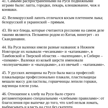
41. Самыми распространенными на Руси подвижными
играми были: лапта, городки, пекарь, клюшкование, чиж и
коняшки.
42. Великорусский лапоть отличался косым плетением лыка;
белорусский и украинский – прямым.
43. Не все блюда, которые считаются русскими на самом деле
такими являются. Пельмени родом из Китая, винегрет - из
Скандинавии.
44. На Руси валенки имели разные названия: в Нижнем
Новгороде их называли «чесанками» и «катанками», в
Тамбовской и Тверской областях – «валенцами», в Сибири –
«пимами». Валенки из козьей шерсти именовали
«волнушечками» и «выходками», а из овечьей – «катанками».
45. У русских женщины на Руси была масса профессий:
плакальщицы профессионально плакали, пластильщицы
мешали массу для пастилы, горшечницы лепили горшки,
наузницы плели узлы.
46. Отношение к хлебу на Руси было строго
регламентировано специальными «хлебными правилами»: от
благосления при выпечке до того, что хлеб нельзя ломать,
выбрасывать и класть на стол без скатерти.