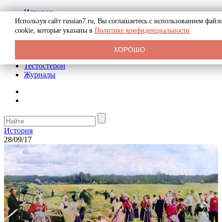
История
Биография
Используя сайт russian7.ru, Вы соглашаетесь с использованием файл
Криминал
cookie, которые указаны в
Политике конфиденциальности
Реклама на сайте
О сайте
ХОРОШО
Рекомендательные статьи
Тестостерон
Журналы
История
28/09/17