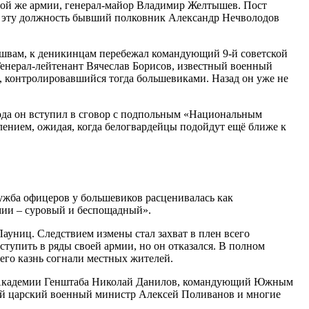
 той же армии, генерал-майор Владимир Желтышев. Пост
ий эту должность бывший полковник Александр Нечволодов
 швам, к деникинцам перебежал командующий 9-й советской
Генерал-лейтенант Вячеслав Борисов, известный военный
, контролировавшийся тогда большевиками. Назад он уже не
ода он вступил в сговор с подпольным «Национальным
ением, ожидая, когда белогвардейцы подойдут ещё ближе к
ужба офицеров у большевиков расценивалась как
рмии – суровый и беспощадный».
ауниц. Следствием измены стал захват в плен всего
тупить в ряды своей армии, но он отказался. В полном
его казнь согнали местных жителей.
сор Академии Генштаба Николай Данилов, командующий Южным
й царский военный министр Алексей Поливанов и многие