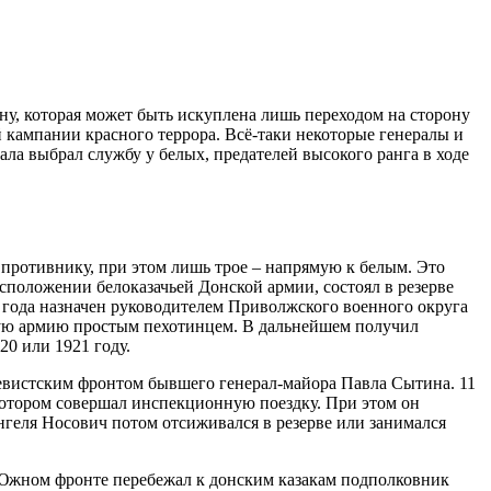
у, которая может быть искуплена лишь переходом на сторону
 кампании красного террора. Всё-таки некоторые генералы и
ла выбрал службу у белых, предателей высокого ранга в ходе
 противнику, при этом лишь трое – напрямую к белым. Это
сположении белоказачьей Донской армии, состоял в резерве
 года назначен руководителем Приволжского военного округа
ную армию простым пехотинцем. В дальнейшем получил
20 или 1921 году.
вистским фронтом бывшего генерал-майора Павла Сытина. 11
котором совершал инспекционную поездку. При этом он
нгеля Носович потом отсиживался в резерве или занимался
же Южном фронте перебежал к донским казакам подполковник