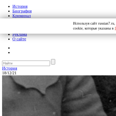
История
Биография
Криминал
СССР
Используя сайт russian7.r
Тайны
cookie, которые указаны в
Рекомендации
Реклама
О сайте
История
18/12/21