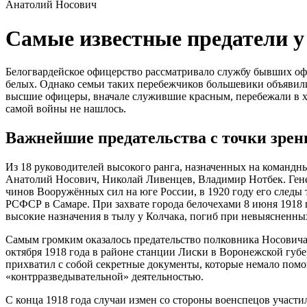
Анатолий Носович
Самые известные предатели у
Белогвардейское офицерство рассматривало службу бывших оф
белых. Однако семьи таких перебежчиков большевики объявили
высшие офицеры, вначале служившие красным, перебежали в ход
самой войны не нашлось.
Важнейшие предательства с точки зре
Из 18 руководителей высокого ранга, назначенных на командн
Анатолий Носович, Николай Ливенцев, Владимир Нотбек. Генер
чинов Вооружённых сил на юге России, в 1920 году его следы
РСФСР в Самаре. При захвате города белочехами 8 июня 1918
высокие назначения в тылу у Колчака, погиб при невыясненных
Самым громким оказалось предательство полковника Носович
октября 1918 года в районе станции Лиски в Воронежской губ
прихватил с собой секретные документы, которые немало помо
«контрразведывательной» деятельностью.
С конца 1918 года случаи измен со стороны военспецов участи