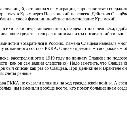
 товарищей, оставшихся в эмиграции, «прославился» генерал-ле
рваться в Крым через Перекопский перешеек. Действия Слащёва
рибавил к своей фамилии почётное наименование Крымский.
психически неуравновешенного, неадекватного человека, вдобав
ливающие средства генерал принимал из-за последствий сильног
 амнистии возвратился в Россию. Измена Слащёва наделала мног
олу командного состава РККА. Однако прежняя жизнь роковым об
овека, расстрелянного в 1919 году по приказу Слащёва по подоз
ти (как он сам заявил следствию). Надо заметить, что Слащёв бы
в был списан как раз со Слащёва. При Деникине и Врангеле он
им счёты раньше.
ва РККА не оказали влияния на ход гражданской войны. А сред
белых, им изменили вообще все те, кто помог большевикам соз