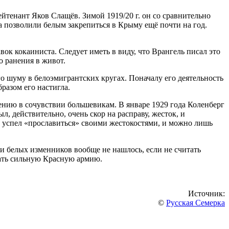
йтенант Яков Слащёв. Зимой 1919/20 г. он со сравнительно
 позволили белым закрепиться в Крыму ещё почти на год.
ок кокаиниста. Следует иметь в виду, что Врангель писал это
о ранения в живот.
о шуму в белоэмигрантских кругах. Поначалу его деятельность
разом его настигла.
рению в сочувствии большевикам. В январе 1929 года Коленберг
л, действительно, очень скор на расправу, жесток, и
 успел «прославиться» своими жестокостями, и можно лишь
и белых изменников вообще не нашлось, если не считать
дать сильную Красную армию.
Источник:
©
Русская Семерка