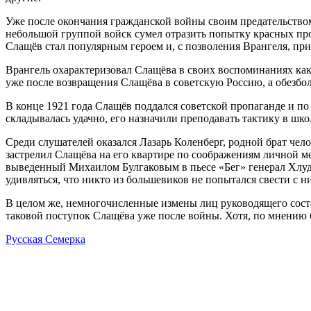
Уже после окончания гражданской войны своим предательством
небольшой группой войск сумел отразить попытку красных про
Слащёв стал популярным героем и, с позволения Врангеля, п
Врангель охарактеризовал Слащёва в своих воспоминаниях как 
уже после возвращения Слащёва в советскую Россию, а обезбо
В конце 1921 года Слащёв поддался советской пропаганде и по
складывалась удачно, его назначили преподавать тактику в шк
Среди слушателей оказался Лазарь Коленберг, родной брат чел
застрелил Слащёва на его квартире по соображениям личной мес
выведенный Михаилом Булгаковым в пьесе «Бег» генерал Хлудо
удивляться, что никто из большевиков не попытался свести с н
В целом же, немногочисленные измены лиц руководящего соста
таковой поступок Слащёва уже после войны. Хотя, по мнению 
Русская Семерка