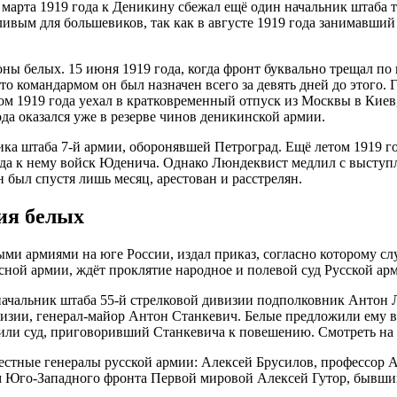
 марта 1919 года к Деникину сбежал ещё один начальник штаба
тливым для большевиков, так как в августе 1919 года занимавш
ны белых. 15 июня 1919 года, когда фронт буквально трещал по
о командармом он был назначен всего за девять дней до этого. 
м 1919 года уехал в кратковременный отпуск из Москвы в Киев
ода оказался уже в резерве чинов деникинской армии.
а штаба 7-й армии, оборонявшей Петроград. Ещё летом 1919 г
да к нему войск Юденича. Однако Люндеквист медлил с выступл
 был спустя лишь месяц, арестован и расстрелян.
ия белых
ми армиями на юге России, издал приказ, согласно которому сл
расной армии, ждёт проклятие народное и полевой суд Русской а
начальник штаба 55-й стрелковой дивизии подполковник Антон Л
изии, генерал-майор Антон Станкевич. Белые предложили ему вс
или суд, приговоривший Станкевича к повешению. Смотреть на 
известные генералы русской армии: Алексей Брусилов, профес
 Юго-Западного фронта Первой мировой Алексей Гутор, бывши