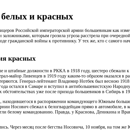
 белых и красных
ицеров Российской императорской армии большевикам как измен
 заложниками, которым грозила угроза расстрела при очередной
е гражданской войны к противнику. У тех же, кто с самого нача
ния красных
ые и штабные должности в РККА в 1918 году, шестеро сбежали к
ал-майор Ливенцев в 1919 году каким-то образом оказался в ра
 теряются. Генерал-лейтенант Владимир Нотбек был весною 1918
 года остался в Самаре и вступил в антибольшевистскую Народ
 обстоятельствах уже после прихода большевиков в Сибирь в 19
а, находившегося в распоряжении командующего Южным больше
ернии Носович сбежал к белогвардейцам прямо в автомобиле, в 
гли белому командованию. Правда, у Краснова, Деникина и Вра
лись. Через месяц после бегства Носовича, 10 ноября, на том 