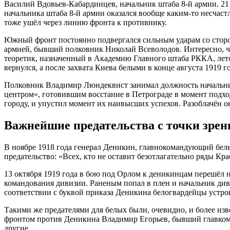
Василий Вдовьев-Кабардинцев, начальник штаба 8-й армии. 21
начальника штаба 8-й армии оказался вообще каким-то несчас
тоже ушёл через линию фронта к противнику.
Южный фронт постоянно подвергался сильным ударам со сторо
армией, бывший полковник Николай Всеволодов. Интересно, чт
теоретик, назначенный в Академию Главного штаба РККА, лето
вернулся, а после захвата Киева белыми в конце августа 1919 г
Полковник Владимир Люндеквист занимал должность начальник
центром», готовившим восстание в Петрограде в момент подхо
городу, и упустил момент их наивысших успехов. Разоблачён он
Важнейшие предательства с точки зрен
В ноябре 1918 года генерал Деникин, главнокомандующий белы
предательство: «Всех, кто не оставит безотлагательно ряды К
13 октября 1919 года в бою под Орлом к деникинцам перешёл 
командования дивизии. Раненым попал в плен и начальник див
соответствии с буквой приказа Деникина белогвардейцы устро
Такими же предателями для белых были, очевидно, и более 
фронтом против Деникина Владимир Егорьев, бывший главком
другие.