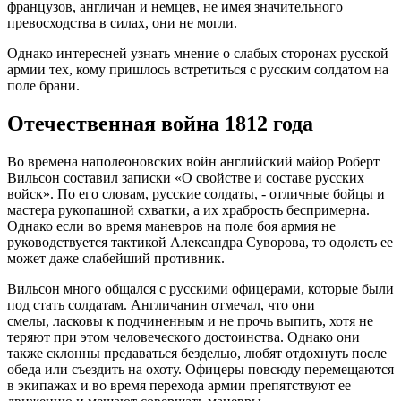
французов, англичан и немцев, не имея значительного
превосходства в силах, они не могли.
Однако интересней узнать мнение о слабых сторонах русской
армии тех, кому пришлось встретиться с русским солдатом на
поле брани.
Отечественная война 1812 года
Во времена наполеоновских войн английский майор Роберт
Вильсон составил записки «О свойстве и составе русских
войск». По его словам, русские солдаты, - отличные бойцы и
мастера рукопашной схватки, а их храбрость беспримерна.
Однако если во время маневров на поле боя армия не
руководствуется тактикой Александра Суворова, то одолеть ее
может даже слабейший противник.
Вильсон много общался с русскими офицерами, которые были
под стать солдатам. Англичанин отмечал, что они
смелы, ласковы к подчиненным и не прочь выпить, хотя не
теряют при этом человеческого достоинства. Однако они
также склонны предаваться безделью, любят отдохнуть после
обеда или съездить на охоту. Офицеры повсюду перемещаются
в экипажах и во время перехода армии препятствуют ее