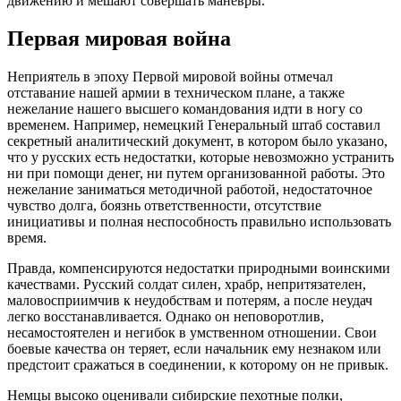
движению и мешают совершать маневры.
Первая мировая война
Неприятель в эпоху Первой мировой войны отмечал
отставание нашей армии в техническом плане, а также
нежелание нашего высшего командования идти в ногу со
временем. Например, немецкий Генеральный штаб составил
секретный аналитический документ, в котором было указано,
что у русских есть недостатки, которые невозможно устранить
ни при помощи денег, ни путем организованной работы. Это
нежелание заниматься методичной работой, недостаточное
чувство долга, боязнь ответственности, отсутствие
инициативы и полная неспособность правильно использовать
время.
Правда, компенсируются недостатки природными воинскими
качествами. Русский солдат силен, храбр, непритязателен,
маловосприимчив к неудобствам и потерям, а после неудач
легко восстанавливается. Однако он неповоротлив,
несамостоятелен и негибок в умственном отношении. Свои
боевые качества он теряет, если начальник ему незнаком или
предстоит сражаться в соединении, к которому он не привык.
Немцы высоко оценивали сибирские пехотные полки,