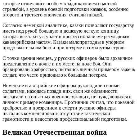
которые отличались особым хладнокровием и меткой
стрельбой, а уровень боевой подготовки казаков, особенно
второго и третьего ополчения, считали низкой.
Согласно немецкой аналитике, казаки позволяют государству
иметь под рукой большую и дешевую легкую конницу,
которая все-таки уступает в профессионализме регулярным
кавалерийским частям. Казаки малопригодны в упорном
продолжительном бою и при штурме в сомкнутом строю.
С точки зрения немцев, у русских офицеров было архаичное
представление о долге и их месте на поле боя. Они
бравировали храбростью, пытались личным примером зажечь
солдат, что часто приводило к большим потерям.
Немецкие и австрийские офицеры руководили своими
солдатами, находясь позади них, свои же обязанности
возлагали на опытных военнослужащих, не нуждающихся в
личном примере командира. Противник считал, что показной
храбростью и презрением к смерти русские офицеры
пытались компенсировать отсутствие тактической
грамотности и недостаток профессиональной подготовки.
Великая Отечественная война