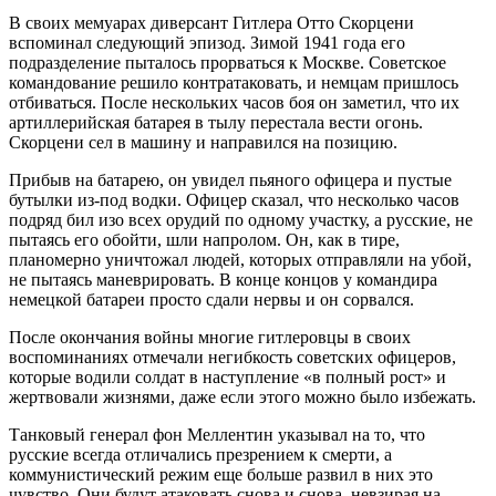
В своих мемуарах диверсант Гитлера Отто Скорцени
вспоминал следующий эпизод. Зимой 1941 года его
подразделение пыталось прорваться к Москве. Советское
командование решило контратаковать, и немцам пришлось
отбиваться. После нескольких часов боя он заметил, что их
артиллерийская батарея в тылу перестала вести огонь.
Скорцени сел в машину и направился на позицию.
Прибыв на батарею, он увидел пьяного офицера и пустые
бутылки из-под водки. Офицер сказал, что несколько часов
подряд бил изо всех орудий по одному участку, а русские, не
пытаясь его обойти, шли напролом. Он, как в тире,
планомерно уничтожал людей, которых отправляли на убой,
не пытаясь маневрировать. В конце концов у командира
немецкой батареи просто сдали нервы и он сорвался.
После окончания войны многие гитлеровцы в своих
воспоминаниях отмечали негибкость советских офицеров,
которые водили солдат в наступление «в полный рост» и
жертвовали жизнями, даже если этого можно было избежать.
Танковый генерал фон Меллентин указывал на то, что
русские всегда отличались презрением к смерти, а
коммунистический режим еще больше развил в них это
чувство. Они будут атаковать снова и снова, невзирая на