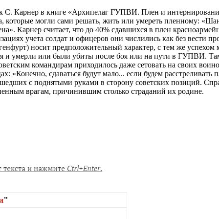
ик С. Карнер в книге «Архипелаг ГУПВИ. Плен и интернировани
а, которые могли сами решать, жить или умереть пленному: «Ша
а». Карнер считает, что до 40% сдавшихся в плен красноармейца
зациях учета солдат и офицеров они числились как без вести п
генфурт) носит предположительный характер, с тем же успехом 
я и умерли или были убиты после боя или на пути в ГУПВИ. Там
оветским командирам приходилось даже сетовать на своих воино
ах: «Конечно, сдаваться будут мало... если будем расстреливать
шедших с поднятыми руками в сторону советских позиций. Справ
ненным врагам, причинившим столько страданий их родине.
и
"