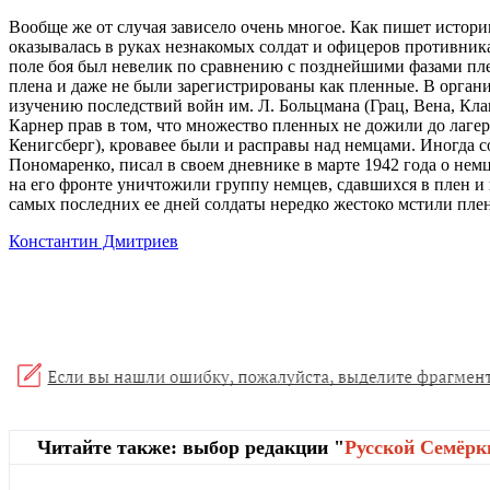
Вообще же от случая зависело очень многое. Как пишет истор
оказывалась в руках незнакомых солдат и офицеров противник
поле боя был невелик по сравнению с позднейшими фазами плен
плена и даже не были зарегистрированы как пленные. В органи
изучению последствий войн им. Л. Больцмана (Грац, Вена, Кла
Карнер прав в том, что множество пленных не дожили до лагер
Кенигсберг), кровавее были и расправы над немцами. Иногда с
Пономаренко, писал в своем дневнике в марте 1942 года о немц
на его фронте уничтожили группу немцев, сдавшихся в плен и 
самых последних ее дней солдаты нередко жестоко мстили пле
Константин Дмитриев
Читайте также: выбор редакции "
Русской Cемёрк