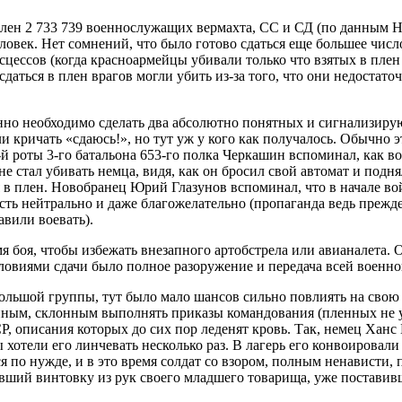
плен 2 733 739 военнослужащих вермахта, СС и СД (по данным 
еловек. Нет сомнений, что было готово сдаться еще большее чис
ессов (когда красноармейцы убивали только что взятых в плен 
даться в плен врагов могли убить из-за того, что они недостат
нно необходимо сделать два абсолютно понятных и сигнализирую
и кричать «сдаюсь!», но тут уж у кого как получалось. Обычно 
й роты 3-го батальона 653-го полка Черкашин вспоминал, как во
 не стал убивать немца, видя, как он бросил свой автомат и под
я в плен. Новобранец Юрий Глазунов вспоминал, что в начале в
сть нейтрально и даже благожелательно (пропаганда ведь прежде
авили воевать).
 боя, чтобы избежать внезапного артобстрела или авианалета. О
ловиями сдачи было полное разоружение и передача всей военн
большой группы, тут было мало шансов сильно повлиять на свою 
енным, склонным выполнять приказы командования (пленных не 
 описания которых до сих пор леденят кровь. Так, немец Ханс 
ы хотели его линчевать несколько раз. В лагерь его конвоирова
 по нужде, и в это время солдат со взором, полным ненависти, 
ший винтовку из рук своего младшего товарища, уже поставивше