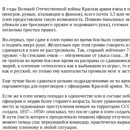
В годы Великой Отечественной войны Красная армия взяла в 
(венгров, румын, итальянцев и финнов), всего почти 3,5 млн ч
плен предоставляли такую возможность. Помимо банальных эксц
убивали уже бросившего оружие и поднявшего руки), готовых с
несколько простых правил.
Во-первых, при сдаче в плен прямо во время боя было соверше
и поднять вверх руки. Желательно при этом громко говорить ил
сдающихся в плен не расстреливали. Так, старший лейтенант 7-
оружие: «За стеклами очков — обезумевшие от ужаса глаза... Я
не тратили во время боя свое время на расправы со сдавшимис
зверей, к пленным «относились как к выбывшим из игры», то е
как и русский, но только ему капиталисты промыли мозг и заст
Еще лучше было сдаваться целыми подразделениями не во время
парламентера для переговоров с офицерами Красной армии. Ус
Если же в плен немец попадал в одиночестве или в составе не
офицерам и людям более старшего возраста, более уравновеш
мести за чудовищные преступления немцев на территории СССР,
солдата. 1937—1950» описывал, что после сдачи в плен солдат
В пути (часть которого преодолевали пешком) офицер отлучился
момент немца спас вернувшийся командир, практически вырвав
любому пленному в любой ситуации.