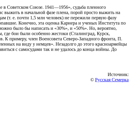
е в Советском Союзе. 1941—1956», судьба пленного
нс выжить в начальной фазе плена, порой просто выжить на
м (т. е. почти 1,5 млн человек) не пережили первую фазу
ропавшие. Конечно, эта оценка Карнера и ученых Института по
можно было бы написать и «30%», и «50%». Но, вероятно,
, где бои были особенно жестоки (Сталинград, Курск,
в. К примеру, член Военсовета Северо-Западного фронта, П.
 пленных на виду у немцев». Незадолго до этого красноармейцы
иться с самосудами так и не удалось до конца войны. До
Источник:
©
Русская Семерка