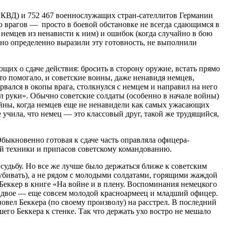
НКВД) и 752 467 военнослужащих стран-сателлитов Германии
ло врагов — просто в боевой обстановке не всегда сдающимся в
немцев из ненависти к ним) и ошибок (когда случайно в бою
очно определенно выразили эту готовность, не выполнили
щих о сдаче действия: бросить в сторону оружие, встать прямо
это помогало, и советские воины, даже ненавидя немцев,
рвался в окопы врага, столкнулся с немцем и направил на него
нял руки». Обычно советские солдаты (особенно в начале войны)
ойны, когда немцев еще не ненавидели как самых ужасающих
 учила, что немец — это классовый друг, такой же трудящийся,
быкновенно готовая к сдаче часть оправляла офицера-
ой техники и припасов советскому командованию.
судьбу. Но все же лучше было держаться ближе к советским
убивать), а не рядом с молодыми солдатами, горящими жаждой
Беккер в книге «На войне и в плену. Воспоминания немецкого
ли двое — еще совсем молодой красноармеец и младший офицер.
повел Беккера (по своему произволу) на расстрел. В последний
го Беккера к стенке. Так что держать ухо востро не мешало