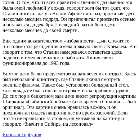
готов. О том, что из всех правительственных дач именно эта
была омой любимой у вождя, говорит хотя бы тот факт, что
Сталин посетил дачу в Новом Афоне пять раз, проживая здесь
несколько месяцев подряд. Он предпочитал приезжать осенью
и оставаться до декабря. Последний раз он был здесь
несколько месяцев до своей смерти.
Еще одним доказательством «избранности» дачи служит то,
что только эта резиденция имела прямую связь с Кремлем. Это
говорит о том, что Сталин намеревался оставаться здесь
надолго и имел возможность работать. Линия связи
функционировала до 1993 года.
Внутри дачи были предусмотрены развлечения и отдых. Здесь
был небольшой кинотеатр, где Сталин любил смотреть
военные фильмы. Также был установлен бильярдный стол,
хотя вождь не был сильным игроком из-за проблем с рукой.
До сих пор в банкетном зале дачи висит репродукция картины
Шишкина «Сибирский пейзаж» (а во времена Сталина — был
оригинал). Эта картина очень нравилась вождю, и он
предпочитал сидеть напротив нее во время застолий. Если
что-то не нравилось за столом, он указывал на картину и
говорил: «Значит в Сибирь, на лесоповал».
Ярослав Горбунов