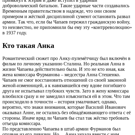
примкнул к эсерам и даже вступил в ударный
добровольческий батальон. Такие ударные части создавались
Временным правительством в надежде, что они своим
примером и жёсткой дисциплиной сумеют остановить развал
армии. Так что, если бы Чапаев пережил гражданскую войну,
то неизвестно, не припомнили бы ему эту «контрреволюцию»
в 1937 году.
Кто такая Анка
Романтический сюжет про Анку-пулемётчицу был включён в
фильм по личному указанию Сталина. Но реальная Анна в
жизни Чапаева действительно была. И это не кто иная, как
жена комиссара Фурманова – медсестра Анна Стешенко.
Чапаев не смог восстановить отношений со своей законной
женой-изменницей, а к навязавшейся ему вдове погибшего
друга не испытывал глубоких чувств. Зато в жену комиссара
влюбился сразу и не замедлил изъясниться ей в этом. Что там
происходило в точности – история умалчивает, однако,
вероятно, что знаки внимания, которые Василий Иванович
оказывал Анне, не остались без обнадёживающего ответа с её
стороны. Иначе вряд ли Чапаев бы стал так жёстко требовать
отъезда комиссара.
По представлению Чапаева в штаб армии Фурманов был
отозван из его дивизии. Но… Анна уехала вместе с ним.