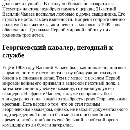
долго лечил ушибы. В школу он больше не возвратился.
Несмотря на столь недобрую память о церкви, 21-летний
Василий Чапаев воспылал любовью к дочке священника. Его
страсть не осталась без взаимности. Вопреки сопротивлению
родителей как жениха, так и невесты, молодые в 1909 году
обвенчались. До начала Первой мировой войны у них
родились трое детей.
Георгиевский кавалер, негодный к
службе
Ещё в 1908 году Василий Чапаев был, как положено, призван
в армию, но там у него почти сразу обнаружили глазную
болезнь и списали в запас. Тем не менее, с началом Первой
мировой войны его призвали в запасной пехотный полк, а
затем зачислили в учебную команду, готовившую унтер-
офицеров. На фронте Чапаев, как уже говорилось, был
трижды ранен и награждён за храбрость тремя Георгиевскими
крестами. Есть версия о том, что он стал полным
Георгиевским кавалером, однако, не находит документального
подтверждения. То ли это был миф того неспокойного
времени, чтобы прибавить ещё больший геройский ореол
командиру, то ли бумаги затерялись.