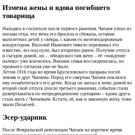
Измена жены и вдова погибшего
товарища
Находясь в госпитале после первого ранения, Чапаев узнал из
письма отца, что жена его бросила и сбежала, оставив
малолетних детей у свёкра, с каким-то железнодорожным
кондуктором. Василий Иванович тяжело переживал это
известие, лез под пули, был вторично ранен. Получив отпуск
и съездив домой, он… обнаружил там жену – её «хождение
налево» уже кончилось. Внешне семья воссоединилась, но
прежнего согласия уже не было.
Летом 1916 года во время Брусиловского прорыва погиб
земляк и друг Чапаева. Перед его смертью Чапаев поклялся
ему позаботиться о его детях. Когда он заехал к нему домой во
второй свой отпуск (после третьего ранения), события стали
развёртываться по непредвиденному сценарию – вдова друга
стала жить с Чапаевым. Кстати, её, как и законную жену, тоже
звали Пелагеей.
Эсер-ударник
После Февральской революции Чапаев на короткое время