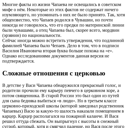
Многие факты из жизни Чапаева не освещались в советском
мифе о нём. Некоторые из этих фактов не содержат ничего
изумляющего, но упоминать о них не было принято. Так, хотя
общеизвестно, что Чапаев родился в Чувашии, но почти
никогда не говорилось, что его предки по материнской линии
были чувашами, а отец Чапаева был, скорее всего, мордвин
(эрзянин) по национальности.
Сейчас иногда можно встретить утверждения, что подлинной
фамилией Чапаева было Чепаев. Дело в том, что в подписи
Василия Ивановича вторая буква больше похожа на «е».
Однако исследованиями документов данная версия не
подтверждается.
Сложные отношения с церковью
В детстве у Васи Чапаева обнаружился прекрасный голос, и
родители прочили ему карьеру певчего в церковном хоре, а
потом священника. В старой России это был один из путей
для сына бедняка выбиться «в люди». Но в третьем классе
церковно-приходской школы (которой заведовал родственник
Чапаевых) Васю за какую-то шалость наказали помещением в
карцер. Карцер располагался на пожарной каланче. И Вася
решил оттуда сбежать. Он выпрыгнул с высоты в снежный
сугроб, который, хотя и смягчил падение, но Вася после этого