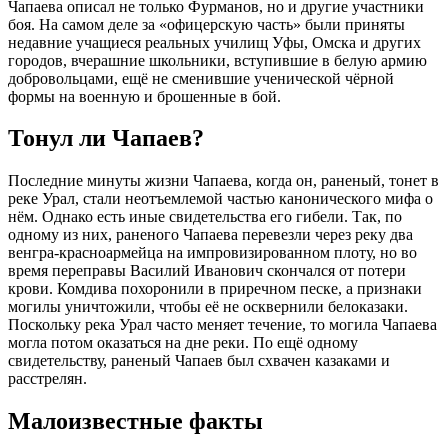
Чапаева описал не только Фурманов, но и другие участники
боя. На самом деле за «офицерскую часть» были приняты
недавние учащиеся реальных училищ Уфы, Омска и других
городов, вчерашние школьники, вступившие в белую армию
добровольцами, ещё не сменившие ученической чёрной
формы на военную и брошенные в бой.
Тонул ли Чапаев?
Последние минуты жизни Чапаева, когда он, раненый, тонет в
реке Урал, стали неотъемлемой частью канонического мифа о
нём. Однако есть иные свидетельства его гибели. Так, по
одному из них, раненого Чапаева перевезли через реку два
венгра-красноармейца на импровизированном плоту, но во
время переправы Василий Иванович скончался от потери
крови. Комдива похоронили в приречном песке, а признаки
могилы уничтожили, чтобы её не осквернили белоказаки.
Поскольку река Урал часто меняет течение, то могила Чапаева
могла потом оказаться на дне реки. По ещё одному
свидетельству, раненый Чапаев был схвачен казаками и
расстрелян.
Малоизвестные факты