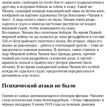
лихом коне, скачущем по полю боя от одного подразделения к
другому, и ведущим бойцов за собою в атаку. Такой же
Чапаев, скачущий впереди кавалерийской лавы на белом коне,
изображён на картине художника Петра Васильева «Чапаев в
бою». А ведь ничего такого не было. Чапаев очень редко
садился в седло и никогда настолько мастерски не владел
верховой ездой, чтобы командовать на скаку.
Во-первых, Чапаев был пехотным бойцом. Во время Первой
мировой войны он дослужился до чина фельдфебеля в составе
326-го Белгорайского пехотного полка. Во-вторых, образ его
жизни до революции – работа в плотницкой артели – тоже не
предполагал навыков конника. В-третьих, самое главное: в
ходе Мировой войны Чапаев был трижды ранен, причём
первый раз пуля раздробила сухожилие руки, в третий –
шрапнель попала в правую ногу (второе ранение было
лёгким). И во время гражданской войны Чапаев без особой
нужды не садился в седло, предпочитая передвигаться в
автомобиле или телеге.
Психической атаки не было
Одним из самых запоминающихся эпизодов фильма «Чапаев»
стала психическая атака белогвардейцев. «Атаку офицеров» в
чёрных мундирах 9 июня 1919 года на позиции дивизии