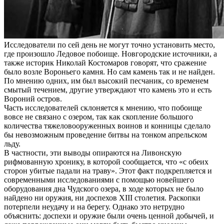
Исследователи по сей день не могут точно установить место,
где произошло Ледовое побоище. Новгородские источники, а
также историк Николай Костомаров говорят, что сражение
было возле Вороньего камня. Но сам камень так и не найден.
По мнению одних, им был высокий песчаник, со временем
смытый течением, другие утверждают что камень это и есть
Вороний остров.
Часть исследователей склоняется к мнению, что побоище
вовсе не связано с озером, так как скопление большого
количества тяжеловооруженных воинов и конницы сделало
бы невозможным проведение битвы на тонком апрельском
льду.
В частности, эти выводы опираются на Ливонскую
рифмованную хронику, в которой сообщается, что «с обеих
сторон убитые падали на траву». Этот факт подкрепляется и
современными исследованиями с помощью новейшего
оборудования дна Чудского озера, в ходе которых не было
найдено ни оружия, ни доспехов XIII столетия. Раскопки
потерпели неудачу и на берегу. Однако это нетрудно
объяснить: доспехи и оружие были очень ценной добычей, и