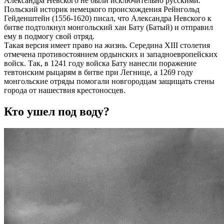
Александра Невского не были исключительно русскими.
Польский историк немецкого происхождения Рейнгольд
Гейденштейн (1556-1620) писал, что Александра Невского к
битве подтолкнул монгольский хан Бату (Батый) и отправил
ему в подмогу свой отряд.
Такая версия имеет право на жизнь. Середина XIII столетия
отмечена противостоянием ордынских и западноевропейских
войск. Так, в 1241 году войска Бату нанесли поражение
тевтонским рыцарям в битве при Легнице, а 1269 году
монгольские отряды помогали новгородцам защищать стены
города от нашествия крестоносцев.
Кто ушел под воду?