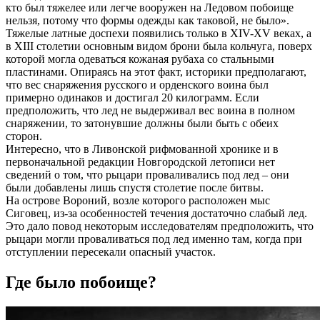
кто был тяжелее или легче вооружен на Ледовом побоище
нельзя, потому что формы одежды как таковой, не было».
Тяжелые латные доспехи появились только в XIV-XV веках, а
в XIII столетии основным видом брони была кольчуга, поверх
которой могла одеваться кожаная рубаха со стальными
пластинами. Опираясь на этот факт, историки предполагают,
что вес снаряжения русского и орденского воина был
примерно одинаков и достигал 20 килограмм. Если
предположить, что лед не выдерживал вес воина в полном
снаряжении, то затонувшие должны были быть с обеих
сторон.
Интересно, что в Ливонской рифмованной хронике и в
первоначальной редакции Новгородской летописи нет
сведений о том, что рыцари проваливались под лед – они
были добавлены лишь спустя столетие после битвы.
На острове Вороний, возле которого расположен мыс
Сиговец, из-за особенностей течения достаточно слабый лед.
Это дало повод некоторым исследователям предположить, что
рыцари могли проваливаться под лед именно там, когда при
отступлении пересекали опасный участок.
Где было побоище?