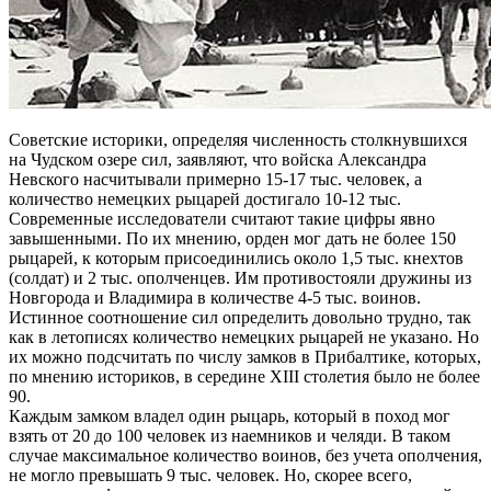
Советские историки, определяя численность столкнувшихся
на Чудском озере сил, заявляют, что войска Александра
Невского насчитывали примерно 15-17 тыс. человек, а
количество немецких рыцарей достигало 10-12 тыс.
Современные исследователи считают такие цифры явно
завышенными. По их мнению, орден мог дать не более 150
рыцарей, к которым присоединились около 1,5 тыс. кнехтов
(солдат) и 2 тыс. ополченцев. Им противостояли дружины из
Новгорода и Владимира в количестве 4-5 тыс. воинов.
Истинное соотношение сил определить довольно трудно, так
как в летописях количество немецких рыцарей не указано. Но
их можно подсчитать по числу замков в Прибалтике, которых,
по мнению историков, в середине XIII столетия было не более
90.
Каждым замком владел один рыцарь, который в поход мог
взять от 20 до 100 человек из наемников и челяди. В таком
случае максимальное количество воинов, без учета ополчения,
не могло превышать 9 тыс. человек. Но, скорее всего,