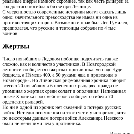
реальные цифры намного скромнее, так как часть рыцарей за
год до этого погибла в битве при Легнице.
С уверенностью современные историки могут сказать лишь
одно: значительного превосходства не имела ни одна из
противостоящих сторон. Возможно и прав был Лев Гумилев,
предполагая, что русские и тевтонцы собрали по 4 тыс.
воинов.
Жертвы
Число погибших в Ледовом побоище подсчитать так же
сложно, как и количество участников. В Новгородской
летописи сообщается о жертвах противника: «и паде Чуди
бещисла, а Нѣмець 400, а 50 руками яша и приведоша в
Новъгородъ». Но Ливонская рифмованная хроника говорит
всего о 20 погибших и 6 плененных рыцарях, правда не
упоминая о жертвах среди солдат и ополчения. Написанная
позже Хроника гроссмейстеров сообщает о гибели 70
орденских рыцарей.
Но ни в одной из хроник нет сведений о потерях русских
войск. Нет единого мнения на этот счет и у историков, хотя
по некоторым данным потери войск Александра Невского
были не меньшими чем у противника.
Источник: