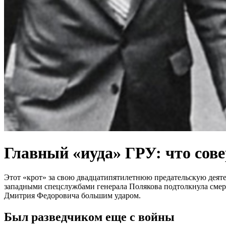
Главный «иуда» ГРУ: что со
Этот «крот» за свою двадцатипятилетнюю предательскую деяте
западными спецслужбами генерала Полякова подтолкнула смерть
Дмитрия Федоровича большим ударом.
Был разведчиком еще с войны