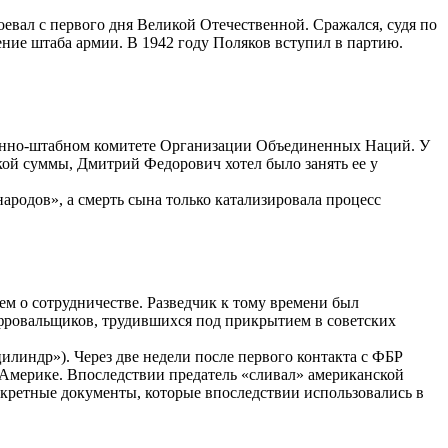
евал с первого дня Великой Отечественной. Сражался, судя по
ние штаба армии. В 1942 году Поляков вступил в партию.
Военно-штабном комитете Организации Объединенных Наций. У
кой суммы, Дмитрий Федорович хотел было занять ее у
ародов», а смерть сына только катализировала процесс
ем о сотрудничестве. Разведчик к тому времени был
ифровальщиков, трудившихся под прикрытием в советских
илиндр»). Через две недели после первого контакта с ФБР
в Америке. Впоследствии предатель «сливал» американской
екретные документы, которые впоследствии использовались в