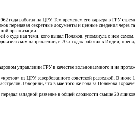
62 года работал на ЦРУ. Тем временем его карьера в ГРУ стрем
ов передавал секретные документы и ценные сведения через та
нной организации.
ей о суде над теми, кого выдал Поляков, упомянула о нем само
ро-азиатском направлении, в 70-х годах работал в Индии, преп
кадровом управлении ГРУ в качестве вольнонаемного и на протя
«кротов» из ЦРУ, завербованного советской разведкой. В июле 1
асстрелян. Говорили, что в мае того же года за Полякова Горба
ов передал западной разведке в общей сложности свыше 20 ящико