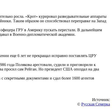
ительно росла. «Крот» курировал разведывательные аппараты
йники. Таким образом он способствовал переправке на Запад
м, офицера ГРУ в Америку пускать перестали. В дальнейшем
одавал в Военно-дипломатической академии.
жении еще 6 лет не прекращал исправно поставлять ЦРУ
986 года Полякова арестовали, судили и приговорили к
чева просил сам Рейган. Но президент США опоздал на два
в с секретными документами и сдал более 1600 агентов
Источник:
©
Русская Семерка