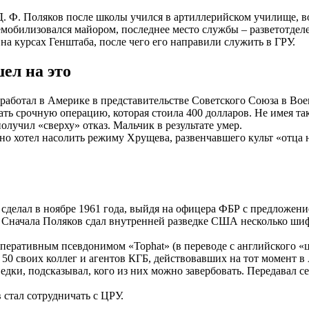
. Ф. Поляков после школы учился в артиллерийском училище, во
мобилизовался майором, последнее место службы – разветотделе
а курсах Генштаба, после чего его направили служить в ГРУ.
ел на это
я работал в Америке в представительстве Советского Союза в 
ть срочную операцию, которая стоила 400 долларов. Не имея та
олучил «сверху» отказ. Мальчик в результате умер.
о хотел насолить режиму Хрущева, развенчавшего культ «отца н
в сделал в ноябре 1961 года, выйдя на офицера ФБР с предложени
е. Сначала Поляков сдал внутренней разведке США несколько ш
перативным псевдонимом «Tophat» (в переводе с английского «ц
 50 своих коллег и агентов КГБ, действовавших на тот момент 
дки, подсказывал, кого из них можно завербовать. Передавал с
 стал сотрудничать с ЦРУ.