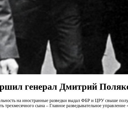
вершил генерал Дмитрий Поляк
льность на иностранные разведки выдал ФБР и ЦРУ свыше полуто
 трехмесячного сына – Главное разведывательное управление «з