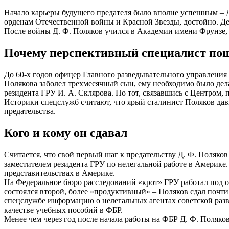
Начало карьеры будущего предателя было вполне успешным – Д
орденам Отечественной войны и Красной Звезды, достойно. Де
После войны Д. Ф. Поляков учился в Академии имени Фрунзе, н
Почему перспективный специалист пош
До 60-х годов офицер Главного разведывательного управлени
Полякова заболел трехмесячный сын, ему необходимо было дела
резидента ГРУ И. А. Склярова. Но тот, связавшись с Центром, п
Историки спецслужб считают, что ярый сталинист Поляков давн
предательства.
Кого и кому он сдавал
Считается, что свой первый шаг к предательству Д. Ф. Поляко
заместителем резидента ГРУ по нелегальной работе в Америк
представительствах в Америке.
На Федеральное бюро расследований «крот» ГРУ работал под о
состоялся второй, более «продуктивный» – Поляков сдал почти
спецслужбе информацию о нелегальных агентах советской разве
качестве учебных пособий в ФБР.
Менее чем через год после начала работы на ФБР Д. Ф. Поляков