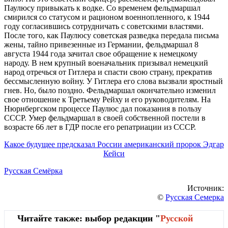
Паулюсу привыкать к водке. Со временем фельдмаршал
смирился со статусом и рационом военнопленного, к 1944
году согласившись сотрудничать с советскими властями.
После того, как Паулюсу советская разведка передала письма
жены, тайно привезенные из Германии, фельдмаршал 8
августа 1944 года зачитал свое обращение к немецкому
народу. В нем крупный военачальник призывал немецкий
народ отречься от Гитлера и спасти свою страну, прекратив
бессмысленную войну. У Гитлера его слова вызвали яростный
гнев. Но, было поздно. Фельдмаршал окончательно изменил
свое отношение к Третьему Рейху и его руководителям. На
Нюрнбергском процессе Паулюс дал показания в пользу
СССР. Умер фельдмаршал в своей собственной постели в
возрасте 66 лет в ГДР после его репатриации из СССР.
Какое будущее предсказал России американский пророк Эдгар
Кейси
Русская Семёрка
Источник:
©
Русская Семерка
Читайте также: выбор редакции "
Русской