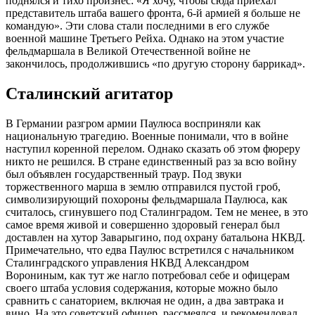
поднялся и тихо произнес: «Я хочу, чтобы сюда приехал
представитель штаба вашего фронта, 6-й армией я больше не
командую». Эти слова стали последними в его службе
военной машине Третьего Рейха. Однако на этом участие
фельдмаршала в Великой Отечественной войне не
закончилось, продолжившись «по другую сторону баррикад».
Сталинский агитатор
В Германии разгром армии Паулюса восприняли как
национальную трагедию. Военные понимали, что в войне
наступил коренной перелом. Однако сказать об этом фюреру
никто не решился. В стране единственный раз за всю войну
был объявлен государственный траур. Под звуки
торжественного марша в землю отправился пустой гроб,
символизирующий похороны фельдмаршала Паулюса, как
считалось, сгинувшего под Сталинградом. Тем не менее, в это
самое время живой и совершенно здоровый генерал был
доставлен на хутор Заварыгино, под охрану батальона НКВД.
Примечательно, что едва Паулюс встретился с начальником
Сталинградского управления НКВД Александром
Ворониным, как тут же нагло потребовал себе и офицерам
своего штаба условия содержания, которые можно было
сравнить с санаторием, включая не один, а два завтрака и
вино. На это советский офицер, рассмеялся, и рекомендовал