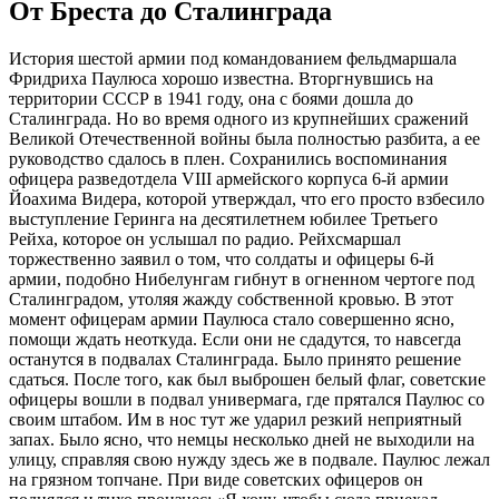
От Бреста до Сталинграда
История шестой армии под командованием фельдмаршала
Фридриха Паулюса хорошо известна. Вторгнувшись на
территории СССР в 1941 году, она с боями дошла до
Сталинграда. Но во время одного из крупнейших сражений
Великой Отечественной войны была полностью разбита, а ее
руководство сдалось в плен. Сохранились воспоминания
офицера разведотдела VIII армейского корпуса 6-й армии
Йоахима Видера, которой утверждал, что его просто взбесило
выступление Геринга на десятилетнем юбилее Третьего
Рейха, которое он услышал по радио. Рейхсмаршал
торжественно заявил о том, что солдаты и офицеры 6-й
армии, подобно Нибелунгам гибнут в огненном чертоге под
Сталинградом, утоляя жажду собственной кровью. В этот
момент офицерам армии Паулюса стало совершенно ясно,
помощи ждать неоткуда. Если они не сдадутся, то навсегда
останутся в подвалах Сталинграда. Было принято решение
сдаться. После того, как был выброшен белый флаг, советские
офицеры вошли в подвал универмага, где прятался Паулюс со
своим штабом. Им в нос тут же ударил резкий неприятный
запах. Было ясно, что немцы несколько дней не выходили на
улицу, справляя свою нужду здесь же в подвале. Паулюс лежал
на грязном топчане. При виде советских офицеров он