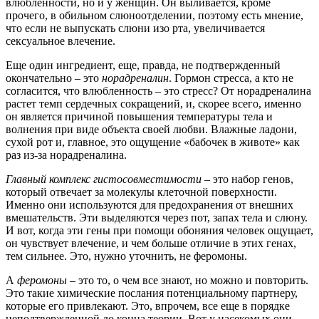
влюбленности, но и у женщин. Он выливается, кроме
прочего, в обильном слюноотделении, поэтому есть мнение,
что если не выпускать слюни изо рта, увеличивается
сексуальное влечение.
Еще один ингредиент, еще, правда, не подтвержденный
окончательно – это
норадреналин
. Гормон стресса, а кто не
согласится, что влюбленность – это стресс? От норадреналина
растет темп сердечных сокращений, и, скорее всего, именно
он является причиной повышения температуры тела и
волнения при виде объекта своей любви. Влажные ладони,
сухой рот и, главное, это ощущение «бабочек в животе» как
раз из-за норадреналина.
Главный комплекс гистосовместимости
– это набор генов,
который отвечает за молекулы клеточной поверхности.
Именно они используются для предохранения от внешних
вмешательств. Эти выделяются через пот, запах тела и слюну.
И вот, когда эти гены при помощи обоняния человек ощущает,
он чувствует влечение, и чем больше отличие в этих генах,
тем сильнее. Это, нужно уточнить, не феромоны.
А
феромоны
– это то, о чем все знают, но можно и повторить.
Это такие химические послания потенциальному партнеру,
которые его привлекают. Это, впрочем, все еще в порядке
неподтвержденной до конца теории. Вот у насекомых они