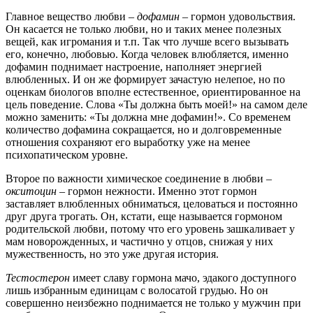
Главное вещество любви –
дофамин
– гормон удовольствия.
Он касается не только любви, но и таких менее полезных
вещей, как игромания и т.п. Так что лучше всего вызывать
его, конечно, любовью. Когда человек влюбляется, именно
дофамин поднимает настроение, наполняет энергией
влюбленных. И он же формирует зачастую нелепое, но по
оценкам биологов вполне естественное, ориентированное на
цель поведение. Слова «Ты должна быть моей!» на самом деле
можно заменить: «Ты должна мне дофамин!». Со временем
количество дофамина сокращается, но и долговременные
отношения сохраняют его выработку уже на менее
психопатическом уровне.
Второе по важности химическое соединение в любви –
окситоцин
– гормон нежности. Именно этот гормон
заставляет влюбленных обниматься, целоваться и постоянно
друг друга трогать. Он, кстати, еще называется гормоном
родительской любви, потому что его уровень зашкаливает у
мам новорожденных, и частично у отцов, снижая у них
мужественность, но это уже другая история.
Тестостерон
имеет славу гормона мачо, эдакого доступного
лишь избранным единицам с волосатой грудью. Но он
совершенно неизбежно поднимается не только у мужчин при