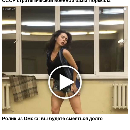
СССР стратегической военной базы Порккала
i
Ролик из Омска: вы будете смеяться долго