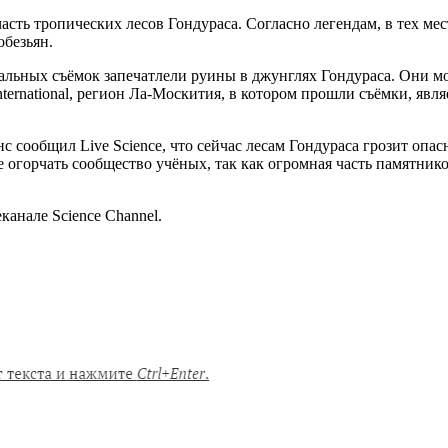
ть тропических лесов Гондураса. Согласно легендам, в тех мес
обезьян.
тальных съёмок запечатлели руины в джунглях Гондураса. Они м
nternational, регион Ла-Москития, в котором прошли съёмки, яв
с сообщил Live Science, что сейчас лесам Гондураса грозит опа
 огорчать сообщество учёных, так как огромная часть памятник
канале Science Channel.