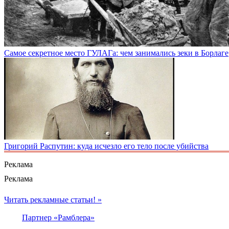
Самое секретное место ГУЛАГа: чем занимались зеки в Борлаге
Григорий Распутин: куда исчезло его тело после убийства
Реклама
Реклама
Читать рекламные статьи! »
Партнер «Рамблера»