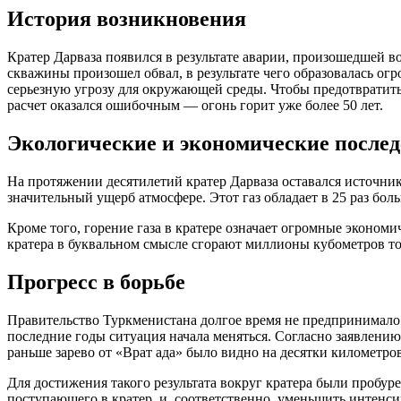
История возникновения
Кратер Дарваза появился в результате аварии, произошедшей в
скважины произошел обвал, в результате чего образовалась огр
серьезную угрозу для окружающей среды. Чтобы предотвратить 
расчет оказался ошибочным — огонь горит уже более 50 лет.
Экологические и экономические после
На протяжении десятилетий кратер Дарваза оставался источни
значительный ущерб атмосфере. Этот газ обладает в 25 раз бо
Кроме того, горение газа в кратере означает огромные экономи
кратера в буквальном смысле сгорают миллионы кубометров то
Прогресс в борьбе
Правительство Туркменистана долгое время не предпринимало
последние годы ситуация начала меняться. Согласно заявлени
раньше зарево от «Врат ада» было видно на десятки километро
Для достижения такого результата вокруг кратера были пробур
поступающего в кратер, и, соответственно, уменьшить интенс