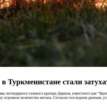
” в Туркменистане стали затуха
мы легендарного газового кратера Дарваза, известного как “Вр
еру огромное количество метана. Согласно последним данным, у