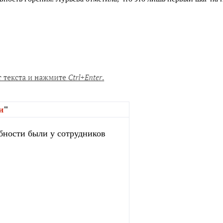
и
"
бности были у сотрудников