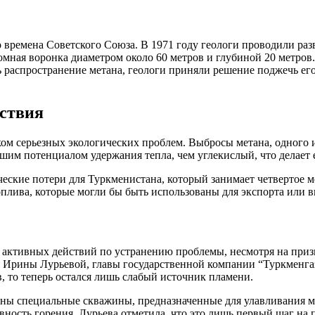
о времена Советского Союза. В 1971 году геологи проводили раз
омная воронка диаметром около 60 метров и глубиной 20 метров.
распространение метана, геологи приняли решение поджечь его, 
дствия
ком серьезных экологических проблем. Выбросы метана, одного 
льшим потенциалом удержания тепла, чем углекислый, что делает
ческие потери для Туркменистана, который занимает четвертое м
плива, которые могли бы быть использованы для экспорта или в
 активных действий по устранению проблемы, несмотря на приз
ю Ирины Лурьевой, главы государственной компании “Туркменгаз
в, то теперь остался лишь слабый источник пламени.
ены специальные скважины, предназначенные для улавливания ме
ивность горения. Лурьева отметила, что это лишь первый шаг н