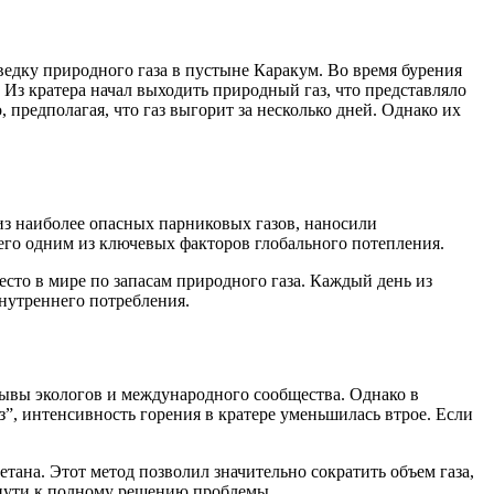
ведку природного газа в пустыне Каракум. Во время бурения
 Из кратера начал выходить природный газ, что представляло
предполагая, что газ выгорит за несколько дней. Однако их
из наиболее опасных парниковых газов, наносили
 его одним из ключевых факторов глобального потепления.
есто в мире по запасам природного газа. Каждый день из
нутреннего потребления.
ывы экологов и международного сообщества. Однако в
”, интенсивность горения в кратере уменьшилась втрое. Если
тана. Этот метод позволил значительно сократить объем газа,
а пути к полному решению проблемы.