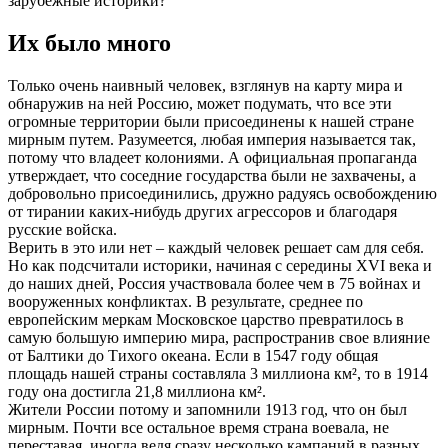
зарубежные историки?
Их было много
Только очень наивный человек, взглянув на карту мира и
обнаружив на ней Россию, может подумать, что все эти
огромные территории были присоединены к нашей стране
мирным путем. Разумеется, любая империя называется так,
потому что владеет колониями. А официальная пропаганда
утверждает, что соседние государства были не захвачены, а
добровольно присоединились, дружно радуясь освобождению
от тирании каких-нибудь других агрессоров и благодаря
русские войска.
Верить в это или нет – каждый человек решает сам для себя.
Но как подсчитали историки, начиная с середины XVI века и
до наших дней, Россия участвовала более чем в 75 войнах и
вооруженных конфликтах. В результате, среднее по
европейским меркам Московское царство превратилось в
самую большую империю мира, распространив свое влияние
от Балтики до Тихого океана. Если в 1547 году общая
площадь нашей страны составляла 3 миллиона км², то в 1914
году она достигла 21,8 миллиона км².
Жители России потому и запомнили 1913 год, что он был
мирным. Почти все остальное время страна воевала, не
переставая, иногда ведя сразу несколько кампаний в разных