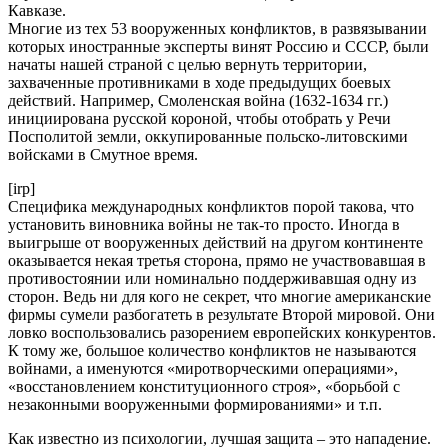
Кавказе.
Многие из тех 53 вооруженных конфликтов, в развязывании
которых иностранные эксперты винят Россию и СССР, были
начаты нашей страной с целью вернуть территории,
захваченные противниками в ходе предыдущих боевых
действий. Например, Смоленская война (1632-1634 гг.)
инициирована русской короной, чтобы отобрать у Речи
Посполитой земли, оккупированные польско-литовскими
войсками в Смутное время.
[irp]
Специфика международных конфликтов порой такова, что
установить виновника войны не так-то просто. Иногда в
выигрыше от вооруженных действий на другом континенте
оказывается некая третья сторона, прямо не участвовавшая в
противостоянии или номинально поддерживавшая одну из
сторон. Ведь ни для кого не секрет, что многие американские
фирмы сумели разбогатеть в результате Второй мировой. Они
ловко воспользовались разорением европейских конкурентов.
К тому же, большое количество конфликтов не называются
войнами, а именуются «миротворческими операциями»,
«восстановлением конституционного строя», «борьбой с
незаконными вооруженными формированиями» и т.п.
Как известно из психологии, лучшая защита – это нападение.