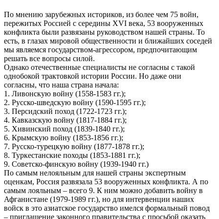
По мнению зарубежных историков, из более чем 75 войн,
пережитых Россией с середины XVI века, 53 вооруженных
конфликта были развязаны руководством нашей страны. То
есть, в глазах мировой общественности и ближайших соседей
мы являемся государством-агрессором, предпочитающим
решать все вопросы силой.
Однако отечественные специалисты не согласны с такой
однобокой трактовкой истории России. Но даже они
согласны, что наша страна начала:
1. Ливонскую войну (1558-1583 гг.);
2. Русско-шведскую войну (1590-1595 гг.);
3. Персидский поход (1722-1723 гг.);
4. Кавказскую войну (1817-1884 гг.);
5. Хивинский поход (1839-1840 гг.);
6. Крымскую войну (1853-1856 гг.);
7. Русско-турецкую войну (1877-1878 гг.);
8. Туркестанские походы (1853-1881 гг.);
9. Советско-финскую войну (1939-1940 гг.)
По самым нелояльным для нашей страны экспертным
оценкам, Россия развязала 53 вооруженных конфликта. А по
самым лояльным – всего 9. К ним можно добавить войну в
Афганистане (1979-1989 гг.), но для интервенции наших
войск в это азиатское государство имелся формальный повод
– приглашение законного правительства с просьбой оказать