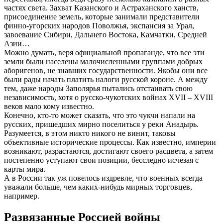
частях света. Захват Казанского и Астраханского ханств,
присоединение земель, которые занимали представители
финно-угорских народов Поволжья, экспансия за Урал,
завоевание Сибири, Дальнего Востока, Камчатки, Средней
Азии…
Можно думать, веря официальной пропаганде, что все эти
земли были населены малочисленными группами добрых
аборигенов, не знавших государственности. Якобы они все
были рады начать платить налоги русской короне. А между
тем, даже народы Заполярья пытались отстаивать свою
независимость, хотя о русско-чукотских войнах XVII – XVIII
веков мало кому известно.
Конечно, кто-то может сказать, что это чукчи напали на
русских, пришедших мирно поселиться у реки Анадырь.
Разумеется, в этом никто никого не винит, таковы
объективные исторические процессы. Как известно, империи
возникают, разрастаются, достигают своего расцвета, а затем
постепенно уступают свои позиции, бесследно исчезая с
карты мира.
А в России так уж повелось издревле, что военных всегда
уважали больше, чем каких-нибудь мирных торговцев,
например.
Развязанные Россией войны