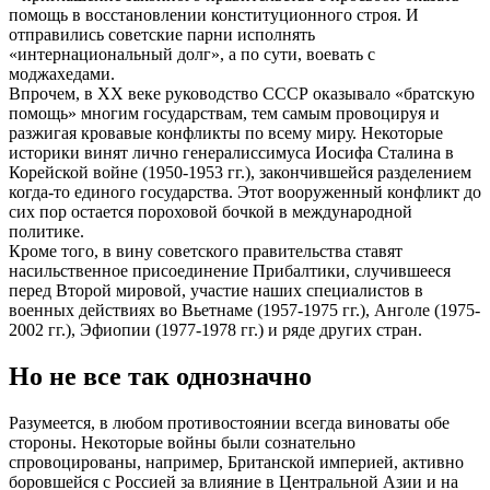
помощь в восстановлении конституционного строя. И
отправились советские парни исполнять
«интернациональный долг», а по сути, воевать с
моджахедами.
Впрочем, в ХХ веке руководство СССР оказывало «братскую
помощь» многим государствам, тем самым провоцируя и
разжигая кровавые конфликты по всему миру. Некоторые
историки винят лично генералиссимуса Иосифа Сталина в
Корейской войне (1950-1953 гг.), закончившейся разделением
когда-то единого государства. Этот вооруженный конфликт до
сих пор остается пороховой бочкой в международной
политике.
Кроме того, в вину советского правительства ставят
насильственное присоединение Прибалтики, случившееся
перед Второй мировой, участие наших специалистов в
военных действиях во Вьетнаме (1957-1975 гг.), Анголе (1975-
2002 гг.), Эфиопии (1977-1978 гг.) и ряде других стран.
Но не все так однозначно
Разумеется, в любом противостоянии всегда виноваты обе
стороны. Некоторые войны были сознательно
спровоцированы, например, Британской империей, активно
боровшейся с Россией за влияние в Центральной Азии и на