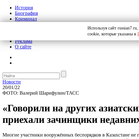
История
Биография
Криминал
СССР
Используя сайт russian7.r
Тайны
cookie, которые указаны в
Рекомендации
Реклама
О сайте
Новости
20/01/22
ФОТО: Валерий Шарифулин/ТАСС
«Говорили на других азиатск
приехали зачинщики недавних
Многие участники вооружённых беспорядков в Казахстане не г