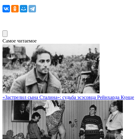
Самое читаемое
«Застрелил сына Сталина»: судьба эсэсовца Рейнхарда Кунце