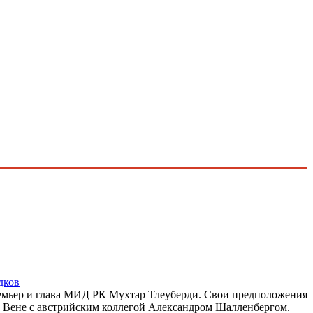
дков
премьер и глава МИД РК Мухтар Тлеуберди. Свои предположения
в Вене с австрийским коллегой Александром Шалленбергом.