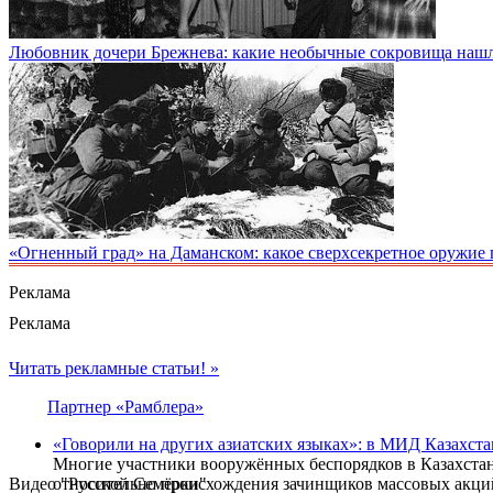
Любовник дочери Брежнева: какие необычные сокровища нашл
«Огненный град» на Даманском: какое сверхсекретное оружие
Реклама
Реклама
Читать рекламные статьи! »
Партнер «Рамблера»
«Говорили на других азиатских языках»: в МИД Казахст
Многие участники вооружённых беспорядков в Казахстан
Видео "Русской Семёрки"
относительно происхождения зачинщиков массовых акций