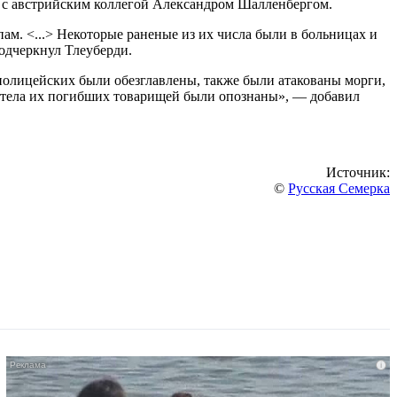
е с австрийским коллегой Александром Шалленбергом.
пам. <...> Некоторые раненые из их числа были в больницах и
подчеркнул Тлеуберди.
полицейских были обезглавлены, также были атакованы морги,
бы тела их погибших товарищей были опознаны», — добавил
Источник:
©
Русская Семерка
i